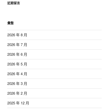
近期留言
彙整
2026 年 8 月
2026 年 7 月
2026 年 6 月
2026 年 5 月
2026 年 4 月
2026 年 3 月
2026 年 2 月
2025 年 12 月