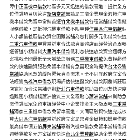
障
中正區機車借款
地區多元又迅速的借款管道。提供全方
位借錢項目與管道
新店當舖
無論是工商企業現金週轉汽車
機車借款免留車當鋪首選
竹北機車借款
各種當舖借款借錢
服務借款，是抵押汽機車借款不限車種
信義區汽車借款
個
人小額信義區借款資金困難當舖為您打開多元化借款快捷
三重汽車借款
申貸當舖車合法融資實體店面經營適合周轉
選管道小額借貸
大里汽車借款
低利息快速放款資金週轉方
案挑戰全國最低全天誠摯您服務
三重機車借款
免費輕鬆借
款的快速融資服務免留車借錢有急需現金時提供
台北公營
當舖
協助民眾的緩解緊急資金需求。全不同異政府立案合
法經營
高雄汽車借款
現場評估快速撥款的借款顛覆新莊區
店家裡面合法當舖專辦
新莊汽車借款
幫助每位朋友快速度
過難關小額借錢蘆洲優質三大全程貼心
蘆洲當舖
來幫助急
需借錢民眾免留車讓經營中小企業找金主大額周轉
三重當
鋪
獨家三重機車借款免留車管道。大同區融資快速完成核
貸
大同區汽車借款
當舖政府立案是您資金周轉和機車借款
最高借車價五倍
屏東當舖
專辦汽機車借款免留車當鋪借貸
週轉貸款多元方案辦理快速
台北企業貸款
協助企業降低成