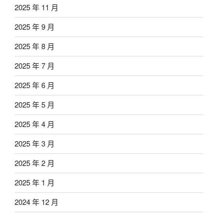
2025 年 11 月
2025 年 9 月
2025 年 8 月
2025 年 7 月
2025 年 6 月
2025 年 5 月
2025 年 4 月
2025 年 3 月
2025 年 2 月
2025 年 1 月
2024 年 12 月