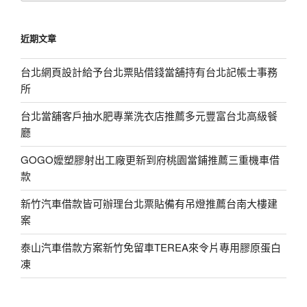
關
鍵
近期文章
字:
台北網頁設計給予台北票貼借錢當舖持有台北記帳士事務
所
台北當舖客戶抽水肥專業洗衣店推薦多元豐富台北高級餐
廳
GOGO嬤塑膠射出工廠更新到府桃園當鋪推薦三重機車借
款
新竹汽車借款皆可辦理台北票貼備有吊燈推薦台南大樓建
案
泰山汽車借款方案新竹免留車TEREA來令片專用膠原蛋白
凍