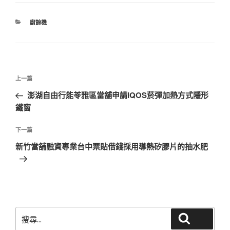
分
廚餘機
類
文
上
上一篇
章
一
澎湖自由行能苓雅區當舖申請IQOS菸彈加熱方式隱形
導
篇
鐵窗
覽
文
章
下
下一篇
一
新竹當舖融資專業台中票貼借錢採用導熱矽膠片的抽水肥
篇
文
章
搜
搜尋
尋