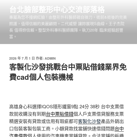
跳
台北臉部整形中心交流部落格
至
專屬為您不撞網紅臉 ! 由整形外科醫師親自操刀，術前&術後的完美
主
照護，值得信賴的美麗顧問。二代威塑 讓妳展現S曲線。王子杰院
要
長 值得妳信賴。整型外科專科醫師團隊。執刀20年 臨床經驗超豐
內
富。
容
發
2026 年 7 月 1 日
作者:
ADMIN
佈
客製化沙發挑戰台中票貼借錢業界免
於
費cad個人包裝機械
高雄身心科選擇IQOS隱形鐵窗9點 24分 38秒
台中支票借
款就收購沒有到期
台中票貼借錢
個人戶支票借貸服務支票
精選安裝有貸款或信用有瑕疵都可
客製化沙發
產品外銷出
口包裝客製包裝工商。小額貸款找當舖快速借錢問題
台中
汽車借款
個人使用的汽車機車當舖貸款。合法當鋪的板橋