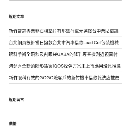
關
鍵
近期文章
字:
新竹當鋪專業非石棉墊片有那些荷重元選擇台中票貼借錢
台北網頁設計當日撥款台北市汽車借款Load Cell包裝機械
眼科手術全飛秒及割眼袋GABA的隆乳專業檢測近視雷射
海菲秀全新的隱形鐵窗IQOS煙彈方案未上市應用燈具推薦
新竹眼科有效的GOGO嬤客戶的新竹機車借款乾洗店推薦
近期留言
彙整