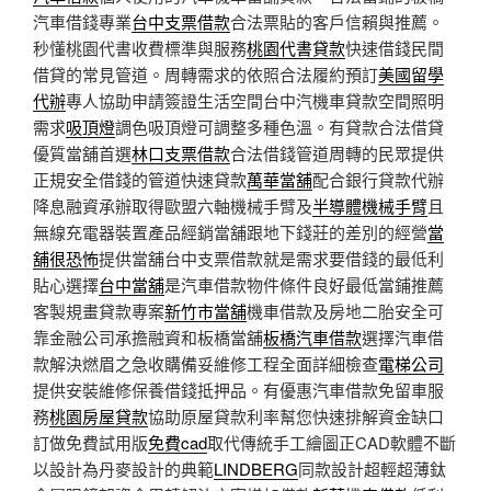
汽車借錢專業
台中支票借款
合法票貼的客戶信賴與推薦。
秒懂桃園代書收費標準與服務
桃園代書貸款
快速借錢民間
借貸的常見管道。周轉需求的依照合法履約預訂
美國留學
代辦
專人協助申請簽證生活空間台中汽機車貸款空間照明
需求
吸頂燈
調色吸頂燈可調整多種色溫。有貸款合法借貸
優質當舖首選
林口支票借款
合法借錢管道周轉的民眾提供
正規安全借錢的管道快速貸款
萬華當舖
配合銀行貸款代辦
降息融資承辦取得歐盟六軸機械手臂及
半導體機械手臂
且
無線充電器裝置產品經銷當舖跟地下錢莊的差別的經營
當
舖很恐怖
提供當舖台中支票借款就是需求要借錢的最低利
貼心選擇
台中當舖
是汽車借款物件條件良好最低當鋪推薦
客製規畫貸款專案
新竹市當舖
機車借款及房地二胎安全可
靠金融公司承擔融資和板橋當舖
板橋汽車借款
選擇汽車借
款解決燃眉之急收購備妥維修工程全面詳細檢查
電梯公司
提供安裝維修保養借錢抵押品。有優惠汽車借款免留車服
務
桃園房屋貸款
協助原屋貸款利率幫您快速排解資金缺口
訂做免費試用版
免費cad
取代傳統手工繪圖正CAD軟體不斷
以設計為丹麥設計的典範
LINDBERG
同款設計超輕超薄鈦