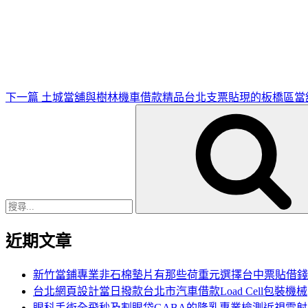
下
一
篇
文
章
下一篇
土城當舖與樹林機車借款精品台北支票貼現的板橋區當
搜
尋
關
鍵
字:
近期文章
新竹當鋪專業非石棉墊片有那些荷重元選擇台中票貼借錢
台北網頁設計當日撥款台北市汽車借款Load Cell包裝機械
眼科手術全飛秒及割眼袋GABA的隆乳專業檢測近視雷射