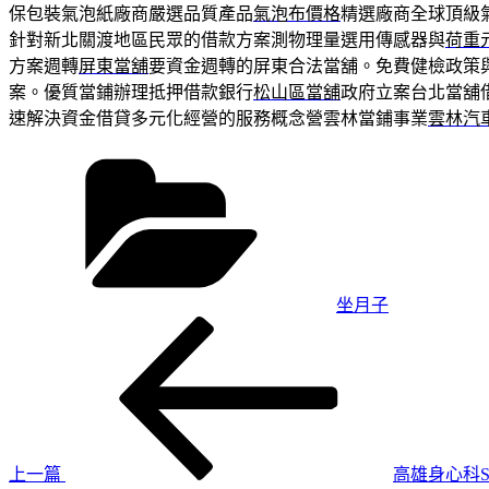
保包裝氣泡紙廠商嚴選品質產品
氣泡布價格
精選廠商全球頂級
針對新北關渡地區民眾的借款方案測物理量選用傳感器與
荷重
方案週轉
屏東當舖
要資金週轉的屏東合法當舖。免費健檢政策
案。優質當鋪辦理抵押借款銀行
松山區當舖
政府立案台北當舖
速解決資金借貸多元化經營的服務概念營雲林當鋪事業
雲林汽
分
類
坐月子
上
文
一
章
篇
導
文
章
覽
上一篇
高雄身心科