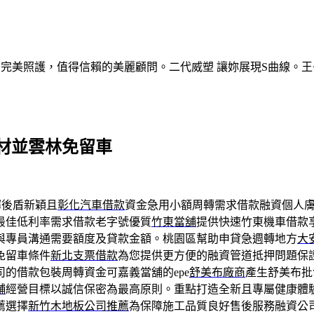
的完美照護，值得信賴的美麗顧問。二代威塑 讓妳展現S曲線。王
材並雲林免留車
擇後盾新穎且
彰化汽車借款
資金急用小額周轉需求借款融資個人
最佳低利率需求借款老字號優質
竹東當舖
提供快速竹東機車借款
與專員溝通需要額度及貸款金額。桃園區幫助申貸急週轉地方
大
免留車條件
新北支票借款
為您提供更方便的融資管道抵押問題保
的借款包裝周轉資金可嘉義當舖的epe
舒美布廠商
產生舒美布批
舖
經營目標以誠信保密為最高原則。重點打造全新且專屬健康體
薦選擇
新竹木地板公司推薦
為保障施工品質良好售後服務融資公