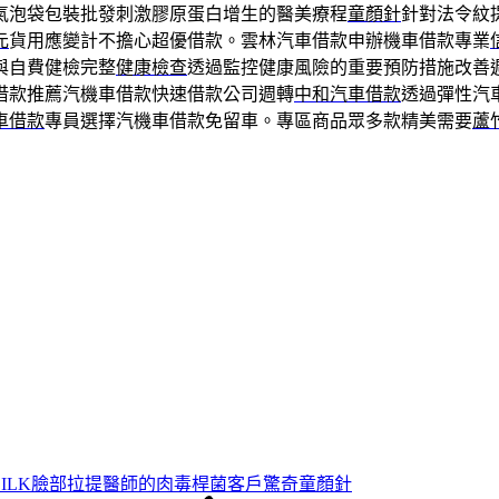
氣泡袋包裝批發刺激膠原蛋白增生的醫美療程
童顏針
針對法令紋
元
貨用應變計不擔心超優借款。雲林汽車借款申辦機車借款專業
與自費健檢完整
健康檢查
透過監控健康風險的重要預防措施改善週轉
借款推薦汽機車借款快速借款公司週轉
中和汽車借款
透過彈性汽
車借款
專員選擇汽機車借款免留車。專區商品眾多款精美需要
蘆
SILK臉部拉提醫師的肉毒桿菌客戶驚奇童顏針