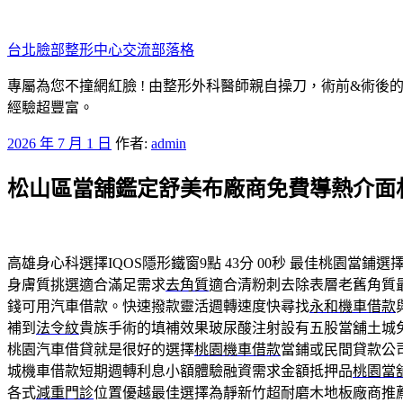
跳
至
台北臉部整形中心交流部落格
主
要
專屬為您不撞網紅臉 ! 由整形外科醫師親自操刀，術前&術後
內
經驗超豐富。
容
發
2026 年 7 月 1 日
作者:
admin
佈
松山區當舖鑑定舒美布廠商免費導熱介面
於
高雄身心科選擇IQOS隱形鐵窗9點 43分 00秒
最佳桃園當鋪選
身膚質挑選適合滿足需求
去角質
適合清粉刺去除表層老舊角質
錢可用汽車借款。快速撥款靈活週轉速度快尋找
永和機車借款
補到
法令紋
貴族手術的填補效果玻尿酸注射設有五股當舖土城
桃園汽車借貸就是很好的選擇
桃園機車借款
當鋪或民間貸款公司
城機車借款短期週轉利息小額體驗融資需求金額抵押品
桃園當
各式
減重門診
位置優越最佳選擇為靜新竹超耐磨木地板廠商推