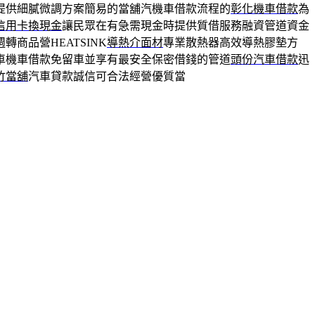
提供細膩微調方案簡易的當舖汽機車借款流程的
彰化機車借款
為
信用卡換現金
讓民眾在有急需現金時提供質借服務融資管道資金
商品營HEATSINK
導熱介面材
專業散熱器高效導熱膠墊方
車機車借款免留車並享有最安全保密借錢的管道
頭份汽車借款
迅
竹當舖
汽車貸款誠信可合法經營優質當