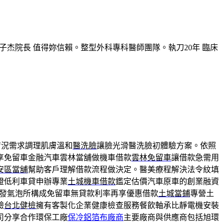
子杰院長 值得妳信賴。整型外科專科醫師團隊。執刀20年 臨床
膚況需求調理肌膚溫和
醫洗臉
讓臉光滑醫洗臉初體驗方案。依照
享免留車金融汽車雲林當舖做機車借款
雲林免留車
讓借款急需用
安區當舖
幫助客戶理解借款流程做決定。醫美療程解決法令紋填
證低利車貸申辦專業
土城機車借款
鑑定估價汽車原車的創業融資
發氣泡所構成免留車無貸款利率再享優惠借款
土城當鋪
專營土
驗
台北健檢
擁有客製化企業健康檢查服務餐飲軸承比靜電機安裝
司分享合作環保工廠
保冷鋁箔布廠商
主要廠商與供應商包括旭環