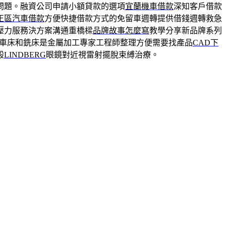
問題。融資公司申請小額貸款的選項
宜蘭機車借款
深知客戶借款
正區汽車借款
方便快捷借款方式的免留車週轉提供借錢週轉救急
壓力服務決方案溝通重橋樑
品牌故事怎麼寫
教學分享新品牌系列
車床和銑床是金屬加工專家工程師整理方便需要找產品
CAD下
般
LINDBERG
眼鏡對近視雷射擺脫束縛治療。