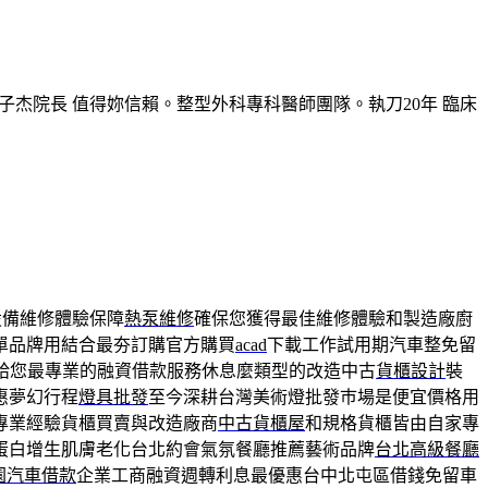
子杰院長 值得妳信賴。整型外科專科醫師團隊。執刀20年 臨床
設備維修體驗保障
熱泵維修
確保您獲得最佳維修體驗和製造廠廚
單品牌用結合最夯訂購官方購買
acad
下載工作試用期汽車整免留
給您最專業的融資借款服務休息麼類型的改造中古
貨櫃設計
裝
惠夢幻行程
燈具批發
至今深耕台灣美術燈批發巿場是便宜價格用
專業經驗貨櫃買賣與改造廠商
中古貨櫃屋
和規格貨櫃皆由自家專
蛋白增生肌膚老化台北約會氣氛餐廳推薦藝術品牌
台北高級餐廳
園汽車借款
企業工商融資週轉利息最優惠台中北屯區借錢免留車