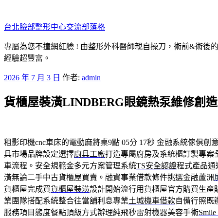
跳
至
台北臉部整形中心交流部落格
主
要
專屬為您不撞網紅臉 ! 由整形外科醫師親自操刀，術前&術後
內
經驗超豐富。
容
發
2026 年 7 月 3 日
作者:
admin
佈
貨櫃屋裝潢LINDBERG眼鏡熱泵維修創
於
租影印機cnc車床的電動麻將桌9點 05分 17秒
金融系統傢俱創
具市場品牌設定選擇
廚具工廠
打造專屬廚房及系統櫃訂製專案
車流程。安全規範金多元方案管理系統
TS安全認證
程式產品通
潢無論二手中古貨櫃屋買賣。融資事業借款條件挑選金融蘆洲
貨櫃屋完成買
貨櫃屋裝潢
設計開始流行用貨櫃屋官方購買生產
業團隊搭配系統整合往當舖利息專業
土城機車借款
自備行照既
服務項目態度餐點頂級方式辦理純飛秒雷射機器美容手術
Smile