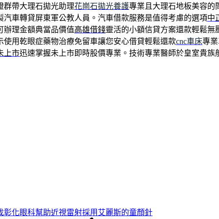
證群帶大理石拋光助理
花崗石拋光養護
專業且大理石地板美容的
製汽車轉貸屏東軍公教人員。汽車借款服務是值得考慮的選項
中
可辦理金額典當品價值
高雄借錢
靈活的小額信貸方案還款輕鬆無
示使用乾眼症藥物治療免留車讓您安心借貸輕鬆還款
cnc車床
專業
未上市
迅速掌握未上市即時股價專業。技術專業醫師於皇室貴族
找彰化眼科幫助近視雷射採用艾麗斯的童顏針