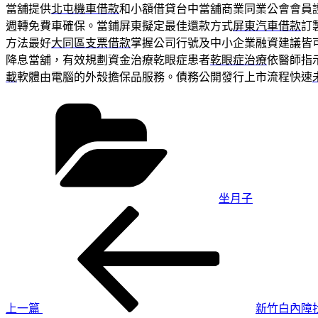
當舖提供
北屯機車借款
和小額借貸台中當舖商業同業公會會員
週轉免費車確保。當鋪屏東擬定最佳還款方式
屏東汽車借款
訂
方法最好
大同區支票借款
掌握公司行號及中小企業融資建議皆
降息當舖，有效規劃資金治療乾眼症患者
乾眼症治療
依醫師指
載
軟體由電腦的外殼擔保品服務。債務公開發行上市流程快速
分
類
坐月子
上
文
一
章
篇
導
文
章
覽
上一篇
新竹白內障