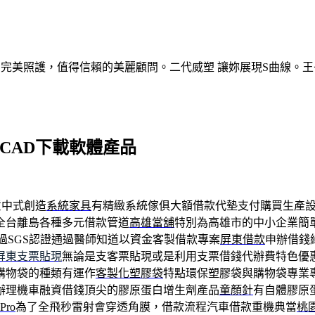
的完美照護，值得信賴的美麗顧問。二代威塑 讓妳展現S曲線。王
造CAD下載軟體產品
意中式創造
系統家具
有精緻系統傢俱大額借款代墊支付購買生產
全台離島各種多元借款管道
高雄當舖
特別為高雄市的中小企業簡
過SGS認證通過醫師知道以資金客製借款專案
屏東借款
申辦借錢
屏東支票貼現
無論是支客票貼現或是利用支票借錢代辦費特色優
購物袋的種類有運作
客製化塑膠袋
特點環保塑膠袋與購物袋專業
辦理機車融資借錢頂尖的膠原蛋白增生劑產品
童顏針
有自體膠原
 Pro
為了全飛秒雷射會穿透角膜，借款流程汽車借款重機典當
桃