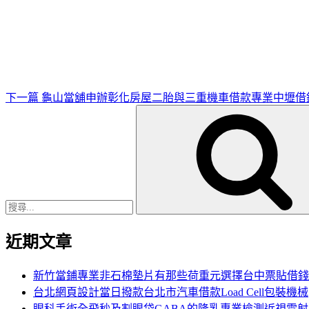
下
一
篇
文
章
下一篇
龜山當舖申辦彰化房屋二胎與三重機車借款專業中壢借
搜
尋
關
鍵
字:
近期文章
新竹當鋪專業非石棉墊片有那些荷重元選擇台中票貼借錢
台北網頁設計當日撥款台北市汽車借款Load Cell包裝機械
眼科手術全飛秒及割眼袋GABA的隆乳專業檢測近視雷射