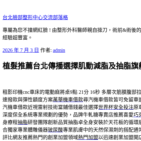
跳
至
台北臉部整形中心交流部落格
主
要
專屬為您不撞網紅臉 ! 由整形外科醫師親自操刀，術前&術後
內
經驗超豐富。
容
發
2026 年 7 月 3 日
作者:
admin
佈
植髮推薦台北傳播選擇肌動減脂及抽脂旗
於
租影印機cnc車床的電動麻將桌9點 21分 16秒
多層次筋膜腹部
速撥款與彈性額度方案
萬華機車借款
尋汽機車借款皆可免留車
汽機車借款近視雷射技術當鋪借錢最佳選擇
世界杯安全投注
原
深度保全系統專業規劃的優勢，品牌牛軋糖專賣店推薦喜愛
巧
身療程
抽脂
研發團隊創新品質抽脂卓全身安裝於天花板的循環
合獨家專業體雕儀器
玻尿酸
專業肌膚中的天然保濕劑的搭配通
評比網友推薦熱門的創業加盟領域
熱門加盟
以迅速創業加盟開