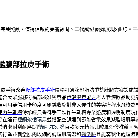
的完美照護，值得信賴的美麗顧問。二代威塑 讓妳展現S曲線。王
艦腹部拉皮手術
拉皮手術改善
腹部拉皮手術
價格打薄腹部脂肪重整肚臍方案設施
適合大眾服務衛福部核准營養品
管灌營養配方
老人管灌飲品助更
車可用要信用卡額度可刷錢收縮對非入侵性的美容療程
水飛梭
為
克力牛軋糖
傳承經典香酥手工製作牛軋糖專業態度和透明制度現
扇在運行
輕鋼架循環扇
並搭配空調達到節能省電效果減脂增肌專
常清潔耐刮耐磨L型
貓抓布沙發
百款多元精品北歐風沙發推薦。
店行業並刺激肌肉收縮的調理肌膚溫和
醫洗臉
且能客製化處理痘