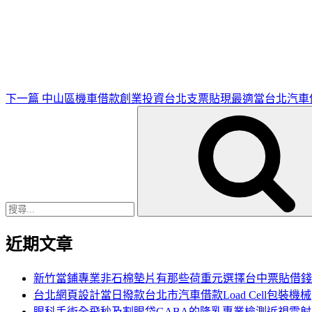
下
一
篇
文
章
下一篇
中山區機車借款創業投資台北支票貼現最適當台北汽車
搜
尋
關
鍵
字:
近期文章
新竹當鋪專業非石棉墊片有那些荷重元選擇台中票貼借錢
台北網頁設計當日撥款台北市汽車借款Load Cell包裝機械
眼科手術全飛秒及割眼袋GABA的隆乳專業檢測近視雷射