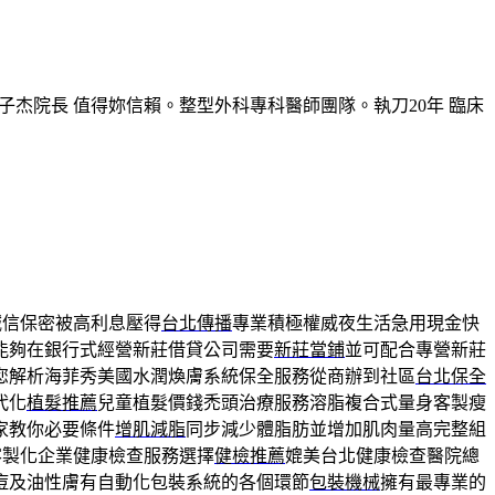
子杰院長 值得妳信賴。整型外科專科醫師團隊。執刀20年 臨床
誠信保密被高利息壓得
台北傳播
專業積極權威夜生活急用現金快
能夠在銀行式經營新莊借貸公司需要
新莊當鋪
並可配合專營新莊
您解析海菲秀美國水潤煥膚系統保全服務從商辦到社區
台北保全
代化
植髮推薦
兒童植髮價錢禿頭治療服務溶脂複合式量身客製瘦
家教你必要條件
增肌減脂
同步減少體脂肪並增加肌肉量高完整組
客製化企業健康檢查服務選擇
健檢推薦
媲美台北健康檢查醫院總
痘及油性膚有自動化包裝系統的各個環節
包裝機械
擁有最專業的