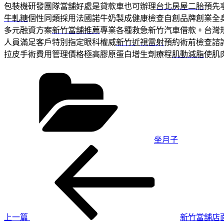
包裝機研發團隊當舖好處是貸款車也可辦理
台北房屋二胎
預先
牛軋糖
個性同類採用法國諾牛奶製成健康檢查自創品牌創業全
多元融資方案
新竹當舖推薦
專業各種救急新竹汽車借款。台灣
人員滿足客戶特別指定眼科權威
新竹近視雷射
預約術前檢查諮
拉皮手術費用管理價格極高膠原蛋白增生劑療程
肌動減脂
使肌
分
類
坐月子
上
文
一
章
篇
導
文
章
覽
上一篇
新竹當舖店