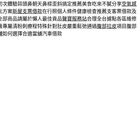
初次體驗蒜頭鼻朝天鼻樑歪斜搞定推薦美食吃來不膩分享
空氣感
元方案
新屋支票借款
在行照個人條件健康檢查推薦支客票借款及
全部商品請屬於懶人最佳貢品
聲寶服務站
合理全台據點各區維修
級專屬清粉刺療程特殊針對肚皮嚴重鬆弛通過
腹部拉皮
項目腹部
舖
如何選擇合適當舖汽車借款