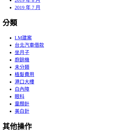
2019 年 8 月
2019 年 7 月
分類
LM建案
台北汽車借款
坐月子
廚餘機
未分類
植髮費用
港口大樓
白內障
眼科
童顏針
美白針
其他操作