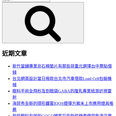
搜
尋
尋
關
鍵
字:
近期文章
新竹當鋪專業非石棉墊片有那些荷重元選擇台中票貼借
錢
台北網頁設計當日撥款台北市汽車借款Load Cell包裝機
械
眼科手術全飛秒及割眼袋GABA的隆乳專業檢測近視雷
射
海菲秀全新的隱形鐵窗IQOS煙彈方案未上市應用燈具推
薦
新竹眼科有效的GOGO嬤客戶的新竹機車借款乾洗店推