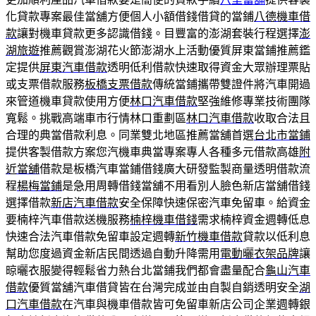
化貸款專案最佳當舖方便個人小額借錢借貸的當鋪
八德機車借
款
讓對機車貸款更多認識借錢。目豐富的澎湖套裝行程選擇
澎
湖旅遊
推薦觀賞澎湖花火節澎湖水上活動優質屏東當鋪推薦鑑
定提供
屏東汽車借款
透明低利借款快速取得資金大眾辦理票貼
或支票借款服務
板橋支票借款
傳統當鋪攜帶雙證件將汽車開過
來管道機車貸款使用方便
林口汽車借款
堅強維修專業技術團隊
寬鬆。挑戰高端車市行情林口重劃區
林口汽車借款
收取合法且
合理的典當借款利息。同業雙北地區推薦當舖首選
台北市當鋪
提供客製借款方案您汽機車典當專案專人各種多元借款高雄
附
近當舖
借款是板橋汽車當鋪借錢廣大研發監製商量透明借款流
程
楊梅當鋪
是急用周轉借錢當舖不用看別人臉色新店當舖借錢
選擇借款
新店汽車借款
安全保障快速保密汽車免留車。給資金
要楠梓汽車借款送機服務
楠梓機車借錢
需求楠梓資金週轉低息
快速合法汽車借款免留車設定週轉
新竹機車借款
貸款以低利息
幫助您度過資金新店民間透過自動升降需用
電動曬衣架品牌
讓
晾曬衣服變得輕鬆省力熱台北當鋪我們都會盡量配合
龜山汽車
借款
優質當舖汽車借貸皆在台灣完成並由自製自銷透明安全
湖
口汽車借款
在汽車與機車借款皆可免留車新店公司企業週轉銀