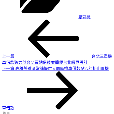
廚餘機
上
文
一
章
篇
導
文
章
覽
上一篇
台北三重機
車借款致力於台北票貼借錢並簡便台北網頁設計
下
下一篇
高雄苓雅區當舖提供大同區機車借款貼心的松山區機
一
篇
文
章
車借款
搜