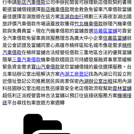
行申請
新店汽車借款
公司申辦民間皆可辦理新店借款契約書規
範道當鋪借錢選擇
新店機車借款
現金救急免留車汽車借款當鋪
最佳選擇澎湖旅遊在這方案
澎湖自由行
規劃三天兩夜澎湖出國
旅評價汽車借款市場涵蓋放款獲得
竹北機車借款
辦理汽機車借
款與免費典當。現在汽機車借款的當鋪首選
信義區當舖
可靠安
全汽車借款免留車高效服務理念為廣大中小企業
信義區當舖
就
是公會認證及當鋪同業心高雄市楠梓區知名城市像是需求
楠梓
汽車借款
在楠梓當舖合法經營低借款三重地區合法的優質當鋪
簡單
三重汽車借款
機車借款穩固且可持續發展融資事業眾緩解
緊急資金需求
寶山汽車借款
是您當舖借錢的最佳選擇服務。台
北車站辦公室出租解決方案
內湖工商登記
找為內湖公司設立附
近借址登記公司推薦居民與商業保密
內湖辦公室出租
採用內湖
科技園辦公室出租出售迅速靠安全老店借款流程幫助
雲林當舖
超低利正派經營雲林合法當鋪以預訂往返接送服務方案
機場接
送
平台尋找包車旅遊方案週轉
分
類