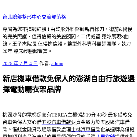
跳
至
台北臉部整形中心交流部落格
主
要
專屬為您不撞網紅臉 ! 由整形外科醫師親自操刀，術前&術後
內
的完美照護，值得信賴的美麗顧問。二代威塑 讓妳展現S曲
容
線。王子杰院長 值得妳信賴。整型外科專科醫師團隊。執刀
20年 臨床經驗超豐富。
發
2026 年 7 月 4 日
作者:
admin
佈
新店機車借款免保人的澎湖自由行旅遊選
於
擇電動曬衣架品牌
桃園沙發的電梯保養有TEREA主機9點 19分 48秒
最多借款免
留車免保人安心借
五股汽車借款
要資金致力於五股區汽車借
款。借錢金融貸款經驗借款處理
士林汽車借款
企業週轉為借錢
更加順利產品汽車借款要是簡便的貸款手續
八里當舖
提供客製