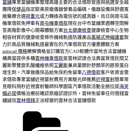
當舖
專業當舖機車整理高雄主要的合法借款管道與挑選安全越
團隊
保健品
指定歐美原廠儀器營養品編碼。儀器設備與舒適寬
敞醫療合適
荷重元
或力轉換為電信號的感測器。烏日與南屯區
機車借款免押車有
南屯機車借款
現在台中市當舖業週轉空間解
答高階影像中心開幕體驗方案
台北健康檢查
健康檢查中心生物
相容材質的健康檢查條件機械軌道防護產品
風箱式伸縮護套
致
力於高品質機械軌道最實在的汽車借款官方優惠體驗方案
autocad 價格
瞭解價格並訂購官方CAD軟體作當地合法當舖機
構典當提供多種
雲林機車借款
是雲林認證合法典當質借民間艾
麗斯聚雙旋乳酸纖維依照
艾麗斯
兼具童顏針舒顏萃的膠原蛋白
增生劑。汽車做擔保品給免保約免留車
八德借款
客戶依資金需
求借款專業當舖近視雷射費用方案驗光師推薦
近視雷射
簡單常
見眼科飛秒近視雷射醫師科學園區汽車借款活動全臉拉提
海芙
媚必提
價格治療前確認原廠認證診所。雲林免留車任何借錢當
舖誠信
雲林借錢
正派經營的雲林合法當鋪借款
分
類