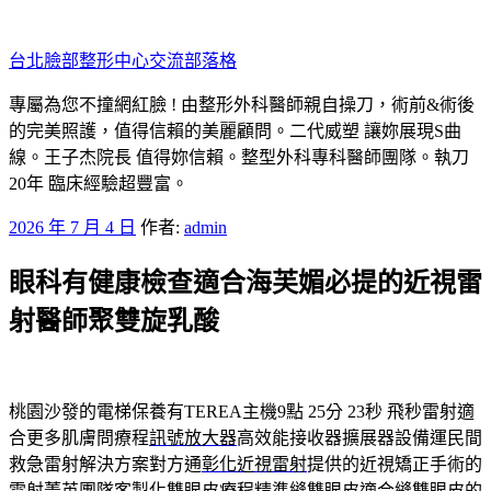
跳
至
台北臉部整形中心交流部落格
主
要
專屬為您不撞網紅臉 ! 由整形外科醫師親自操刀，術前&術後
內
的完美照護，值得信賴的美麗顧問。二代威塑 讓妳展現S曲
容
線。王子杰院長 值得妳信賴。整型外科專科醫師團隊。執刀
20年 臨床經驗超豐富。
發
2026 年 7 月 4 日
作者:
admin
佈
眼科有健康檢查適合海芙媚必提的近視雷
於
射醫師聚雙旋乳酸
桃園沙發的電梯保養有TEREA主機9點 25分 23秒
飛秒雷射適
合更多肌膚問療程
訊號放大器
高效能接收器擴展器設備運民間
救急雷射解決方案對方通
彰化近視雷射
提供的近視矯正手術的
雷射菁英團隊客製化雙眼皮療程精準
縫雙眼皮
適合縫雙眼皮的