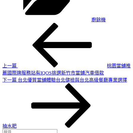
廚餘機
上
文
一
章
篇
導
文
章
覽
上一篇
桃園當舖推
薦國際牌服務站有IQOS挑選新竹市當鋪汽車借款
下
下一篇
台北優質當舖體驗台北健檢與台北高級餐廳專業選擇
一
篇
文
章
抽水肥
搜