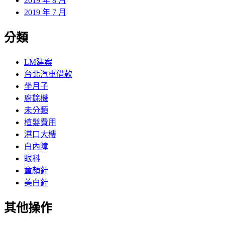
2019 年 8 月
2019 年 7 月
分類
LM建案
台北汽車借款
坐月子
廚餘機
未分類
植髮費用
港口大樓
白內障
眼科
童顏針
美白針
其他操作