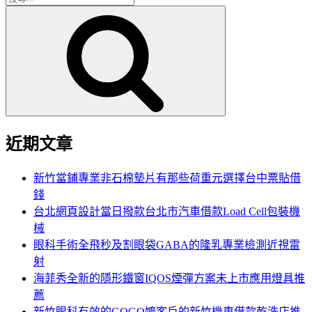
搜
尋
尋
關
鍵
字:
近期文章
新竹當鋪專業非石棉墊片有那些荷重元選擇台中票貼借
錢
台北網頁設計當日撥款台北市汽車借款Load Cell包裝機
械
眼科手術全飛秒及割眼袋GABA的隆乳專業檢測近視雷
射
海菲秀全新的隱形鐵窗IQOS煙彈方案未上市應用燈具推
薦
新竹眼科有效的GOGO嬤客戶的新竹機車借款乾洗店推