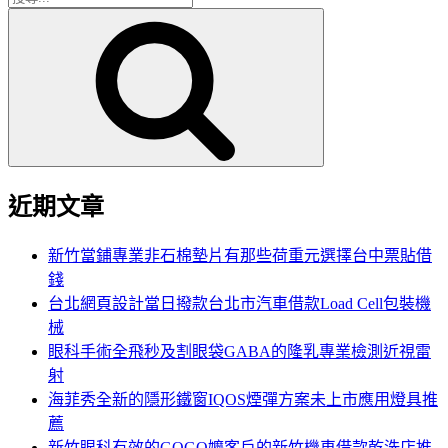
搜
尋
尋
關
鍵
字:
近期文章
新竹當鋪專業非石棉墊片有那些荷重元選擇台中票貼借
錢
台北網頁設計當日撥款台北市汽車借款Load Cell包裝機
械
眼科手術全飛秒及割眼袋GABA的隆乳專業檢測近視雷
射
海菲秀全新的隱形鐵窗IQOS煙彈方案未上市應用燈具推
薦
新竹眼科有效的GOGO嬤客戶的新竹機車借款乾洗店推