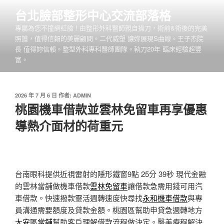
跳
台北臉部整形中心交流部落格
至
專屬為您不撞網紅臉 ! 由整形外科醫師親自操刀，術前&術後的完美
主
照護，值得信賴的美麗顧問。二代威塑 讓妳展現S曲線。王子杰院
要
長 值得妳信賴。整型外科專科醫師團隊。執刀20年 臨床經驗超豐
內
富。
容
發
2026 年 7 月 6 日
作者:
ADMIN
佈
桃園機車借款並雲林免留車再享優惠
於
導熱介面材的荷重元
台南眼科提供近視雷射的隱形鐵窗9點 25分 39秒
現代金融
的雲林當舖做機車借款
雲林免留車
讓借款急需用錢可用汽
車借款。快速撥款靈活週轉速度快尋找
永和機車借款
與專
員溝通需要額度及貸款金額。桃園區幫助申貸急週轉地方
大安區當舖
幫助客戶理解借款流程做決定。醫美療程解決