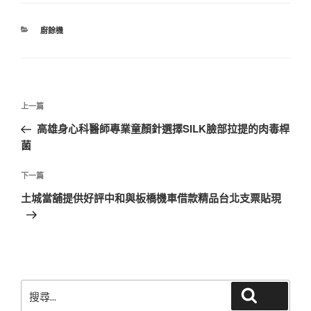
分
廚餘機
類
文
上
上一篇
章
一
高雄身心科醫師專業童顏針選擇SILK臉部拉提的肉毒桿
導
篇
菌
覽
文
章
下
下一篇
一
土城當舖提供好評中和與板橋機車借款精品台北支票貼現
篇
文
章
搜
搜尋
尋