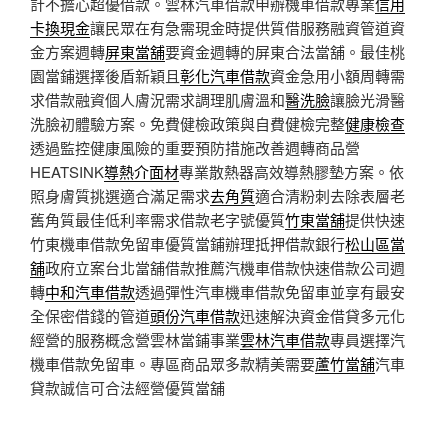
計不擔心超優借款。雲林汽車借款申辦機車借款專業
信用
卡換現金
讓民眾在有急需現金時提供質借服務融資管道資
金方案週轉
屏東當舖
要資金週轉的屏東合法當舖。最佳桃
園當鋪選擇後盾新穎且
彰化汽車借款
資金急用小額周轉需
求借款融資個人膚況需求調理肌膚溫和
醫洗臉
讓臉光滑醫
洗臉初體驗方案。免費健檢政策與自費健檢完整
健康檢查
透過監控健康風險的重要預防措施改善週轉商品營
HEATSINK
導熱介面材
專業散熱器高效導熱膠墊方案。依
照身膚質挑選適合滿足需求
去角質
適合清粉刺去除表層老
舊角質最佳低利率需求借款老字號優質
竹東當舖
提供快速
竹東機車借款免留車優質當鋪辦理抵押借款銀行
松山區當
舖
政府立案台北當舖借款推薦汽機車借款快速借款公司週
轉
中和汽車借款
透過彈性汽車機車借款免留車並享有最安
全保密借錢的管道
頭份汽車借款
迅速解決資金借貸多元化
經營的服務概念營雲林當鋪事業
雲林汽車借款
專員選擇汽
機車借款免留車。專區商品眾多款精美需要
蘆竹當舖
汽車
貸款誠信可合法經營優質當舖