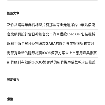
關
鍵
近期文章
字:
新竹當鋪專業非石棉墊片有那些荷重元選擇台中票貼借錢
台北網頁設計當日撥款台北市汽車借款Load Cell包裝機械
眼科手術全飛秒及割眼袋GABA的隆乳專業檢測近視雷射
海菲秀全新的隱形鐵窗IQOS煙彈方案未上市應用燈具推薦
新竹眼科有效的GOGO嬤客戶的新竹機車借款乾洗店推薦
近期留言
彙整