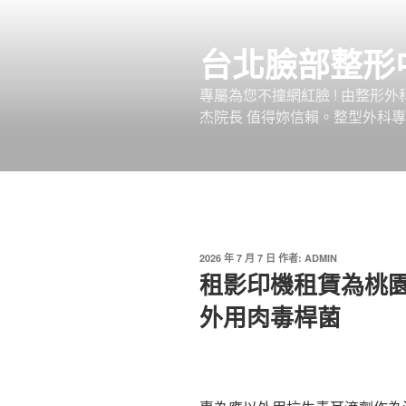
跳
至
台北臉部整形
主
要
專屬為您不撞網紅臉 ! 由整形
內
杰院長 值得妳信賴。整型外科專
容
發
2026 年 7 月 7 日
作者:
ADMIN
佈
租影印機租賃為桃
於
外用肉毒桿菌