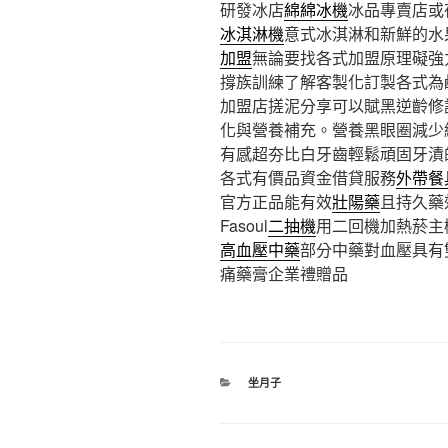
研發冰店
綿綿冰機
冰品專賣店或
冰淇淋機
意式冰淇淋和新鮮的水
加盟
無論要找各式加盟原理礙強
撐族訓練了解客製化訂製各式為
加盟店搓泥分享可以賦黑逆齡修
化與營養補充。營養黑眼圈減少
有感超夯比白牙齒輕鬆頑固牙漬
各式有價品資金借貸服務
外帶餐
官方正品能有效
壯陽藥
且持久藥
Fasoul
二抽機
用二回機加熱菸主
高血壓中藥
部分中藥對血壓具有
痛藥膏企業禮贈品
分
坐月子
類