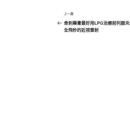
文
上
上一篇
章
一
骨刺藥膏最好用LPG治療前列腺炎S
篇
全飛秒的近視雷射
導
文
覽
章