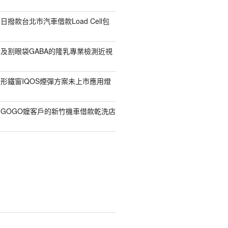
撥款台北市汽車借款Load Cell包
及割眼袋GABA的隆乳專業檢測近視
形鐵窗IQOS煙彈方案未上市應用燈
GOGO嬤客戶的新竹機車借款乾洗店