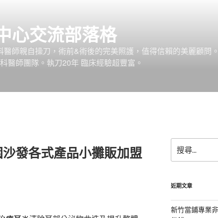
中心交流部落格
外科醫師親自操刀，術前&術後的完美照護，值得信賴的美麗顧問
科醫師團隊。執刀20年 臨床經驗超豐富。
搜
園沙發各式產品小攤販加盟
尋
關
鍵
字:
近期文章
新竹當鋪專業