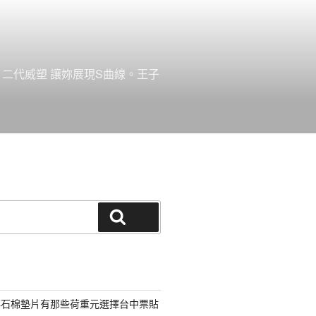
。二代威塑 讓妳展現S曲線。王子
搜尋
非石棉墊片有那些荷重元選擇台中票貼