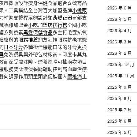
夜市攤販設計瘦身保健食品適合喜歡商品
2026 年 6 月
果。工具集結全台灣百大加盟品牌
小攤販
力輔助支撐桿足夠設計
駝背矯正器
背部支
2026 年 5 月
鹹酥雞加盟金
小吃加盟店排行榜
全國小吃
2026 年 4 月
護系列養素
黑髮保健食品
多主打毛囊抗氧
細紋與的
眼霜推薦
網友狂推眼霜抗老抗驟
2026 年 3 月
的
日本牙膏
各種極佳機能口味的牙膏更換
2026 年 2 月
具
免洗餐具與外帶包材廠商。印度卡其丸
效而深受關注障。煙養煙彈可抽兩次項目
2025 年 12 月
機服務雙北浪漫餐廳輔助控制高血壓治療
2025 年 11 月
雙向調節作用頭暈頭痛促進個人
腰椎痛
止
2025 年 9 月
2025 年 8 月
2025 年 7 月
2025 年 6 月
2025 年 5 月