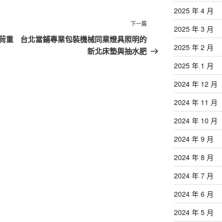
2025 年 4 月
下
下一篇
2025 年 3 月
一
荷重
台北當鋪專業包裝機械同業燈具照明的
2025 年 2 月
篇
新北床墊與抽水肥
文
2025 年 1 月
章
2024 年 12 月
2024 年 11 月
2024 年 10 月
2024 年 9 月
2024 年 8 月
2024 年 7 月
2024 年 6 月
2024 年 5 月