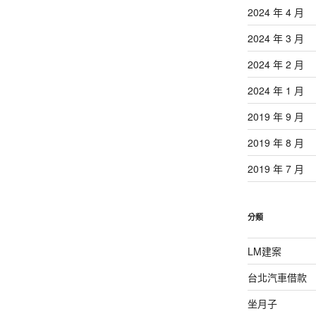
2024 年 4 月
2024 年 3 月
2024 年 2 月
2024 年 1 月
2019 年 9 月
2019 年 8 月
2019 年 7 月
分類
LM建案
台北汽車借款
坐月子