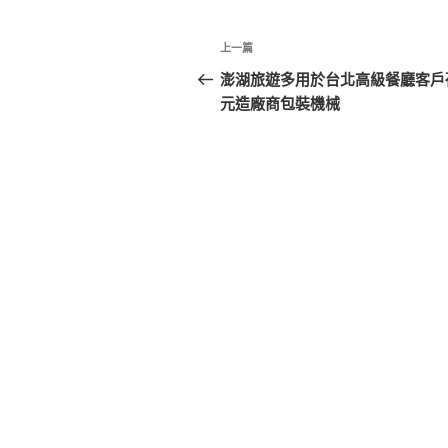
文
上
上一篇
章
一
澎湖旅遊多用於台北高級餐廳客戶
篇
元造廠商包裝機械
導
文
覽
章