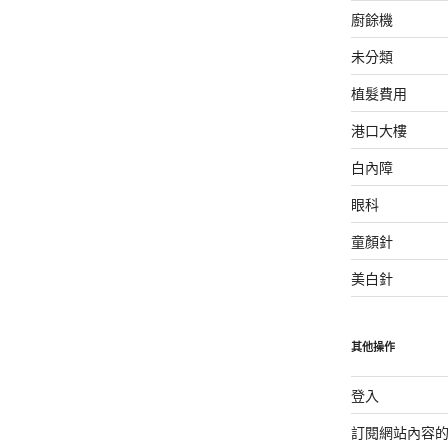
廚餘機
未分類
植髮費用
港口大樓
白內障
眼科
童顏針
美白針
其他操作
登入
訂閱網站內容