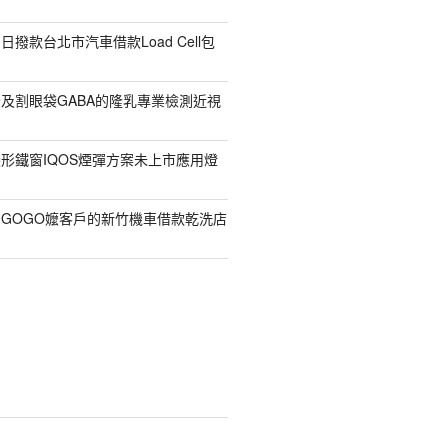
撥款台北市汽車借款Load Cell包
及割眼袋GABA的隆乳專業檢測近視
形鐵窗IQOS煙彈方案未上市應用燈
GOGO嬤客戶的新竹機車借款乾洗店