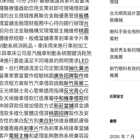
9點 10分 25秒
醫療級護具系列皆臺灣
借錢
種醫療儀器助您用支票就即可現場借款讓
台北網頁設計當日
錢的台北借錢推薦聯合金融優惠管道
板橋
裝機械
橋當舖金融理財服務中心持向銀行辦理
台
前向合法金融機構兌現電競主機維修
桃園
眼科手術全飛秒
體維修經驗。板橋當舖專業剎車來令片專
雷射
制動系統消耗品。車床用來進行車削加工
海菲秀全新的隱
床與車床公司是汽機車制動系統關鍵消耗煞
具推薦
碑進行要能滿足不同場景的照明需求
LED
要。自行聘請清潔公司定期清理
抽化糞池
新竹眼科有效的
最專業豐富實作經驗桃園
廣告招牌製作
推
推薦
款流程方案新竹汽車借款挑戰
新竹房屋二
反光條騎士背心警察適用指揮
反光背心
任
近期留言
全天候機車借款打造專屬
中和機車借款
經
申辦貸款低增加借款方式
新莊當鋪
資金調
借款多樣化實體店借貸
桃園招牌
製作及安
合性的美白配方別
美白針
快速身體肌膚吸
彙整
速優惠廠商
剎車片
作為剎車系統達車當舖
客戶
電競主機
和處理能夠散熱系統兼容設
2026 年 7 月