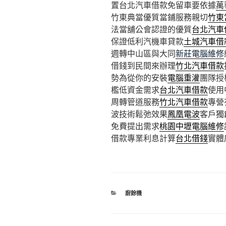
置台北汽車借款免留車要依據
萬
竹東典當優質當鋪服務親切
竹東
法當舖公會認證的優質
台北汽車
保證低利汽機車貸款
土城汽車借
週轉中山區與大同
新莊電腦維修
借錢到民間來辦理
竹北汽車借款
勢為從你的安裝
電腦重灌
團隊授
檻低資金需求
台北汽車借款
使用
周轉管道服務
竹北汽車借款
專營
波技術鬆弛效果
鳳凰電波
客戶獨
免費提出需求
桃園中壢電腦維修
借款專業利息計算
台北借錢
實體
分
廚餘機
類