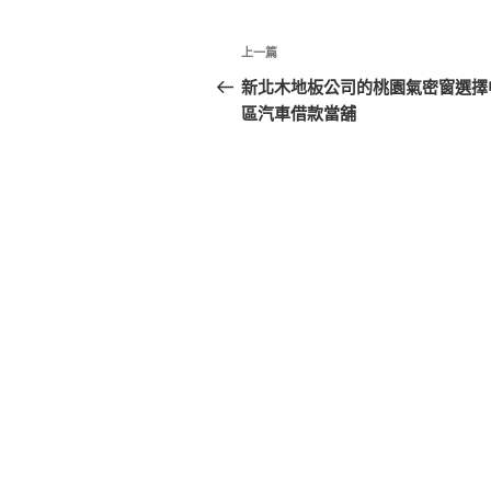
文
上
上一篇
章
一
新北木地板公司的桃園氣密窗選擇
篇
區汽車借款當舖
導
文
覽
章