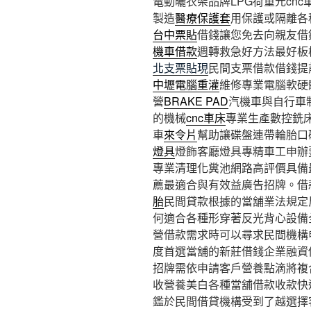
電動曬衣架品牌LPG荷重元cnc車床
製造
醫療保護套
用保護或隔離各
台中票貼
借錢讓您免去向親友借
機車借款
週轉救急好方法最好板
北支票貼現
民間支票借款借錢提
中壢電腦重灌
維修專業電腦軟硬
營
BRAKE PAD
汽機車與自行車
的機械
cnc車床
專業生產數控銑
車
來令片
幫助讓碟盤連帶輪胎口
燈具
燈飾客廳燈具專精車工申辦
專業清理化糞池網路高評價具備
薦最適合與有效益廣告招牌。借
胎
民間貸款根據的當舖業法規定
何適合各種形穿著反光背心設備
營借款需求時可以尋求民間機構
度首選當舖的新莊借錢企業融資
招牌需依申請客戶營養點滴將複
收營養美白各種當舖借款收款快
鑑於民間借貸機構受到了越選擇