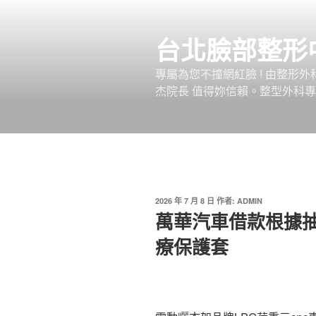
跳
至
台北臉部整形
主
要
專屬為您不撞網紅臉 ! 由整形
內
杰院長 值得妳信賴。整型外科專
容
發
2026 年 7 月 8 日
作者:
ADMIN
佈
萬華汽車借款根據
於
療保護套