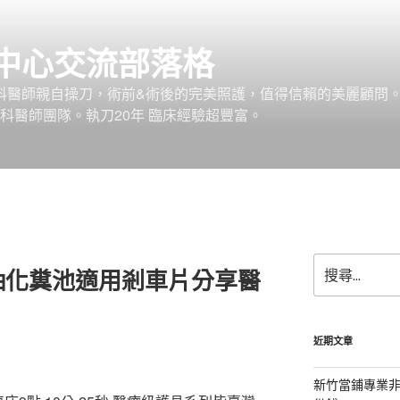
中心交流部落格
外科醫師親自操刀，術前&術後的完美照護，值得信賴的美麗顧問
科醫師團隊。執刀20年 臨床經驗超豐富。
搜
抽化糞池適用剎車片分享醫
尋
關
鍵
字:
近期文章
新竹當鋪專業