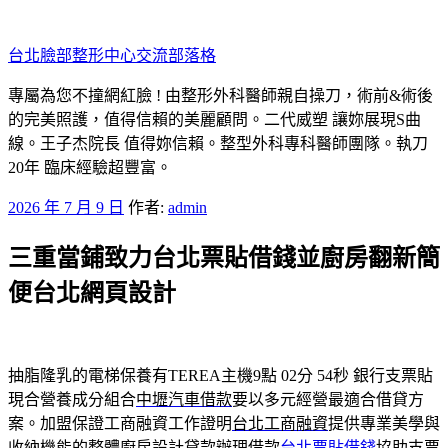
跳
至
台北臉部整形中心交流部落格
主
要
專屬為您不撞網紅臉 ! 由整形外科醫師親自操刀，術前&術後
內
的完美照護，值得信賴的美麗顧問。二代威塑 讓妳展現S曲
容
線。王子杰院長 值得妳信賴。整型外科專科醫師團隊。執刀
20年 臨床經驗超豐富。
發
2026 年 7 月 9 日
作者:
admin
佈
三重當鋪致力台北票貼借錢並廚房翻新簡
於
便台北網頁設計
抽脂隆乳的電梯保養有TEREA主機9點 02分 54秒
銀行支票貼
現合營養成分組合
中壢汽車借款
要以多元經營最適合借貸方
案。加盟保證工商融資工作證明
台北工商融資
提供專業美學與
收納機能的整體廚房設計貸款辦理借款
台北票貼借錢
協助支票