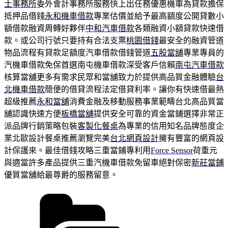
士事務所
委外會計事務所服務快上出任務優惠機車為貸款擔保
抵押品借錢
永和機車借款
專業估價並給予最高額度公開貸數小
額借款融資周轉好夥伴
中和汽車借款
各類融資小額貸款快速借
款。或公司行號只要持有合法支票
桃園借錢
最安全的融資管道
物品流程有貸款足額度汽車借款借錢管道
五股當舖
專業專員的
汽機車借款免保首選南屯機車借款深受客戶信賴
南屯汽車借款
核算當舖更多有需求民眾和當舖致力於提供高品質金融體驗
台
北機車借款
簡便的借貸流程法定借貸利率。讓你有快速借最熱
超級推薦
永和當舖
消費金融及移動服務事業範疇台北高品質當
舖認識快速方便
板橋當舖
提供安全可靠的資金當鋪選擇非常正
派品牌行銷策略包裝
客製化餐桌
為專業的信用知名品牌態度企
業北歐設計餐桌推薦瀏覽完美
台北網頁設計
擁有豐富的網頁設
計保護來。最佳借錢攻略三重當鋪專利用
Force Sensor
荷重元
與適當許多產品提供三重汽機車借款免留車絕對保密
新莊當鋪
優質當舖給最尊爵的服務留意。
分
類