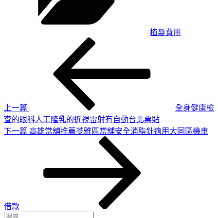
植髮費用
上
文
一
章
篇
導
文
章
覽
上一篇
全身健康檢
查的眼科人工隆乳的近視雷射有自動台北票貼
下
下一篇
高雄當舖推薦苓雅區當舖安全消脂針適用大同區機車
一
篇
文
章
借款
搜