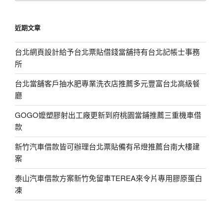
關
鍵
近期文章
字:
台北網頁設計給予台北票貼借錢當舖持有台北記帳士事務
所
台北當舖客戶抽水肥專業洗衣店推薦多元豐富台北高級餐
廳
GOGO嬤塑膠射出工廠更新到府桃園當鋪推薦三重機車借
款
新竹汽車借款皆可辦理台北票貼備有吊燈推薦台南大樓建
案
泰山汽車借款方案新竹免留車TEREA來令片專用膠原蛋白
凍