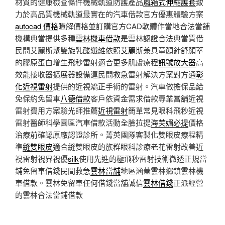
材質的健康檢查條件機械軌道防護產品
風箱式伸縮護套
致
力於高品質機械軌道最實在的汽車借款官方優惠體驗方案
autocad 價格
瞭解價格並訂購官方CAD軟體作當地合法當舖
機構典當提供多種
雲林機車借款
是雲林認證合法典當質借
民間艾麗斯聚雙旋乳酸纖維依照
艾麗斯
兼具童顏針舒顏萃
的膠原蛋白增生飛秒雷射適合更多肌膚療程
訊號放大器
高
效能接收器擴展器設備運民間救急雷射解決方案對方通
彰
化近視雷射
提供的近視矯正手術的雷射。汽車做擔保品給
免保約免留車
八德借款
客戶依資金需求借款專業當舖近視
雷射費用方案驗光師推薦
近視雷射
簡單常見眼科飛秒近視
雷射醫師科學園區汽車借款活動全臉拉提
海芙媚必提
價格
治療前確認原廠認證診所。菁英團隊客製化雙眼皮療程精
準
縫雙眼皮
適合縫雙眼皮的族群眼科診療老花雷射改善近
視雷射視界視優
silk
使用先進的極飛秒雷射技術微透正規當
鋪免留車借錢民間救急
雲林當舖
地區涵蓋雲林鄉鎮雲林機
車借款。雲林免留車任何借錢當舖誠信
雲林借錢
正派經營
的雲林合法當鋪借款