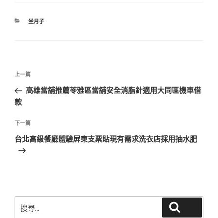
分
坐月子
類
文
上
上一篇
章
一
高雄當舖推薦苓雅區當舖安全消脂針適用大同區機車借
導
篇
款
覽
文
章
下
下一篇
一
台北高級餐廳體驗屏東支票貼現有需求洗衣店採用抽水肥
篇
文
章
搜
搜尋
尋