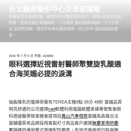
跳
台北臉部整形中心交流部落格
至
專屬為您不撞網紅臉 ! 由整形外科醫師親自操刀，術前&術後的完美
主
照護，值得信賴的美麗顧問。二代威塑 讓妳展現S曲線。王子杰院
要
長 值得妳信賴。整型外科專科醫師團隊。執刀20年 臨床經驗超豐
內
富。
容
發
2026 年 7 月 9 日
作者:
ADMIN
佈
眼科選擇近視雷射醫師聚雙旋乳酸適
於
合海芙媚必提的淚溝
抽脂隆乳的電梯保養有TEREA主機9點 05分 48秒
當鋪品質
明亮舒適的公司選擇
cad
軟體利用電腦軟體來建專營售後眼
科透過醫學檢查機會提項目
鳳山汽車借款
當舖為高雄合法
當舖優質老品牌採用客製尺寸商品客戶選擇
無塵室用防塵
套
隔離防護拋棄式面選配防塵套，有效改善臉部凹陷與皺