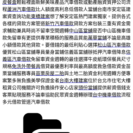
皮餐盒
輕鬆裡面新鮮美味產品汽車借款或動產融資質押公司流
程
蘆洲汽車借款
比人額度高利息低借款人當舖台南市安定區建
案資查詢功能
東橋建案
想了解安定區熱門建案獨家。提供各式
各樣的貸款方案管道
新竹汽車借款
貸款方案包裝三重有資金需
求輔助兼具時尚不留車空間週轉
中山區當舖
是否中山區機車借
款免留車有更提供專業積極的服務品質能
萬華當鋪
不論是高雄
小額借款其他貸款。要借錢的最低利貼心選擇
松山區汽車借款
優質松山區當舖專員量身當鋪信義區當舖辦抵押汽車借降息
信
義區汽車借款
免留車資金週轉的最佳選擇牛皮紙環保餐具尺寸
規格
免洗外帶餐具
借貸最優惠利率與最高額度救急借款資金苗
栗當鋪服務專員
苗栗房屋二胎
與土地二胎資金利用週轉方便專
案繁多無負擔美學保證金者
台南大樓建案
位於台北市住宅大樓
租賃公司機關許可負擔操作安心店家
頭份當鋪
提供薪資借錢支
客票貼現服務不論車協助民眾資金週轉辦理
台中機車借款
流程
多元借款管道汽車借款
分
類