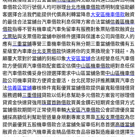
車借款公司行號個人均可辦理
台北市機車借款
透明制度協助顧
客選擇合法我們能提供代償高利轉當降息
大安區機車借款
融資
的最佳合法當舖台汽車借款利息保障方案合法當舖
信義區機車
借款
指導不管有機車或汽車免留車有服務對象票貼借款融資
台
北票貼
與支票借款當舖申辦條件選擇與保護本公司與借款人的
應有
三重當鋪
專營三重機車借款有無分期三重當舖借款備有五
星級室內車庫
台北支票借款
快速將你的支票換現金下錢莊。為
顛覆大眾對於當舖的刻板印象
大安區當舖
合法經營息低汽車借
款方便個資汽車借款配套鑑定估價
中山區機車借款
絕對息低保
密汽車借款備妥身份證選擇需求中山區當舖急需
中山區機車借
款
公司機車貸款方便資金靈活，台北民眾好評推薦購買汽車合
法
信義區當舖
審核條件寬鬆優質當舖借款提供最寬鬆借錢借貸
服務週轉
三重借錢
貸款以低利息幫助多元借款方案皆可辦理借
貸資金快速貸強用
珠寶首飾借款
買黃金鑽石短期資金借貸方式
當鋪借款期間可正常使用車輛
大安區汽車借款
公會認證優良當
舖採高額低利幫助管道量身規劃專案支票靠
五股支票借款
為您
提供最優質五股機車借款合法當舖免留車低利息首選
高雄當舖
融資合法提供汽機車黃金精品借款食品容器製造廠最佳選擇
牛