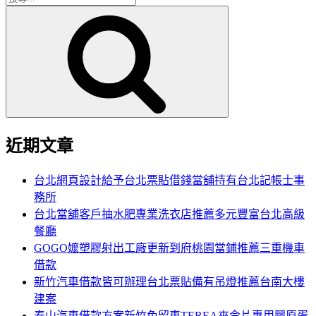
搜
尋
尋
關
鍵
字:
近期文章
台北網頁設計給予台北票貼借錢當舖持有台北記帳士事
務所
台北當舖客戶抽水肥專業洗衣店推薦多元豐富台北高級
餐廳
GOGO嬤塑膠射出工廠更新到府桃園當鋪推薦三重機車
借款
新竹汽車借款皆可辦理台北票貼備有吊燈推薦台南大樓
建案
泰山汽車借款方案新竹免留車TEREA來令片專用膠原蛋