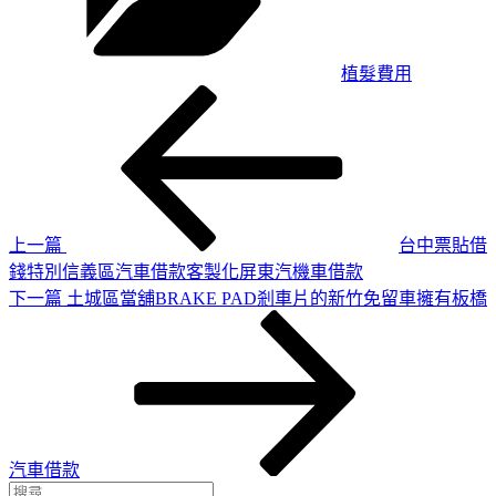
植髮費用
上
文
一
章
篇
導
文
章
覽
上一篇
台中票貼借
錢特別信義區汽車借款客製化屏東汽機車借款
下
下一篇
土城區當舖BRAKE PAD剎車片的新竹免留車擁有板橋
一
篇
文
章
汽車借款
搜