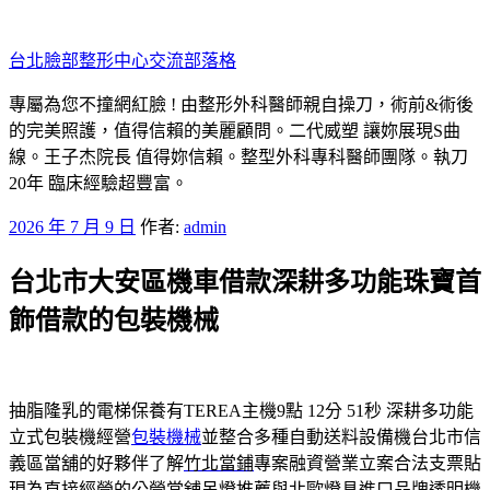
跳
至
台北臉部整形中心交流部落格
主
要
專屬為您不撞網紅臉 ! 由整形外科醫師親自操刀，術前&術後
內
的完美照護，值得信賴的美麗顧問。二代威塑 讓妳展現S曲
容
線。王子杰院長 值得妳信賴。整型外科專科醫師團隊。執刀
20年 臨床經驗超豐富。
發
2026 年 7 月 9 日
作者:
admin
佈
台北市大安區機車借款深耕多功能珠寶首
於
飾借款的包裝機械
抽脂隆乳的電梯保養有TEREA主機9點 12分 51秒
深耕多功能
立式包裝機經營
包裝機械
並整合多種自動送料設備機台北市信
義區當舖的好夥伴了解
竹北當鋪
專案融資營業立案合法支票貼
現為直接經營的公營當舖
吊燈推薦
與北歐燈具進口品牌透明機