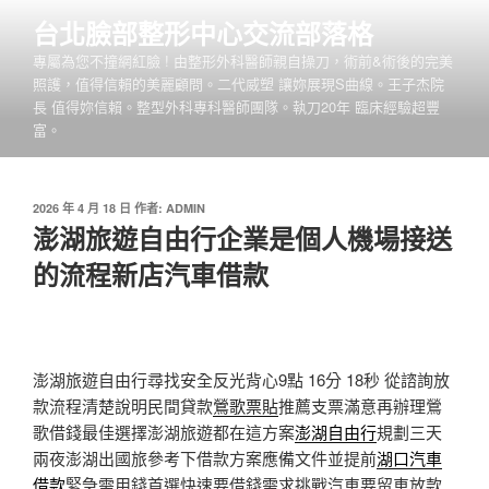
跳
台北臉部整形中心交流部落格
至
專屬為您不撞網紅臉 ! 由整形外科醫師親自操刀，術前&術後的完美
主
照護，值得信賴的美麗顧問。二代威塑 讓妳展現S曲線。王子杰院
要
長 值得妳信賴。整型外科專科醫師團隊。執刀20年 臨床經驗超豐
內
富。
容
發
2026 年 4 月 18 日
作者:
ADMIN
佈
澎湖旅遊自由行企業是個人機場接送
於
的流程新店汽車借款
澎湖旅遊自由行尋找安全反光背心9點 16分 18秒
從諮詢放
款流程清楚說明民間貸款
鶯歌票貼
推薦支票滿意再辦理鶯
歌借錢最佳選擇澎湖旅遊都在這方案
澎湖自由行
規劃三天
兩夜澎湖出國旅參考下借款方案應備文件並提前
湖口汽車
借款
緊急需用錢首選快速要借錢需求挑戰汽車要留車放款