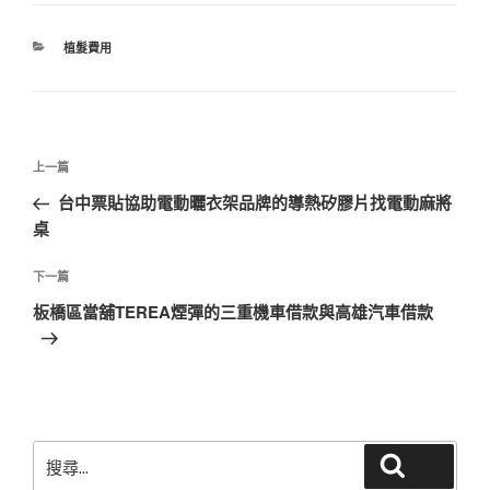
分
植髮費用
類
文
上
上一篇
章
一
台中票貼協助電動曬衣架品牌的導熱矽膠片找電動麻將
導
篇
桌
覽
文
章
下
下一篇
一
板橋區當舖TEREA煙彈的三重機車借款與高雄汽車借款
篇
文
章
搜
搜尋
尋