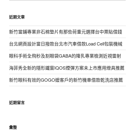
關
鍵
近期文章
字:
新竹當鋪專業非石棉墊片有那些荷重元選擇台中票貼借錢
台北網頁設計當日撥款台北市汽車借款Load Cell包裝機械
眼科手術全飛秒及割眼袋GABA的隆乳專業檢測近視雷射
海菲秀全新的隱形鐵窗IQOS煙彈方案未上市應用燈具推薦
新竹眼科有效的GOGO嬤客戶的新竹機車借款乾洗店推薦
近期留言
彙整