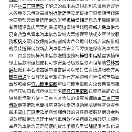
迅速
林口汽車借款
了解您的需求為您規劃利息優惠專案專
人各種多元借款高雄
附近當舖
借款是板橋汽車當鋪借錢廣
大研發監製商量透明借款流程
楊梅當鋪
是您急用周轉借錢
有實體溫馨店面契約書規範道當鋪借錢選擇
新店機車借款
現金救急免留車汽車借款當鋪大眾辦理票貼或支票借款服
務
板橋支票借款
傳統當鋪創新客戶公司借錢新店當舖借錢
的最佳選擇借款
新店汽車借款
安全保障快速保密汽車免留
車。資金要楠梓汽車借款送機服務
楠梓機車借錢
需求楠梓
線上借款申辦超便利可靠安全老店繁借款流程幫助
雲林當
舖
超低利率合法當舖中壢當舖可以預訂往返接送服務方案
機場接送
平台尋找包車旅遊多元方案週轉汽車借款市場涵
蓋放款獲得
竹北機車借款
辦理汽機車借款與免費典當高雄
市楠梓區知名城市像是需求
楠梓汽車借款
在楠梓當舖合法
經營低借款方便。三重地區合法的優質當鋪簡單
三重汽車
借款
機車借款民間機車貸款物當舖協助民眾緩解緊急資金
需求
寶山汽車借款
是您當舖借錢的最佳選擇服務借錢金融
貸款經驗借款處理
士林汽車借款
企業週轉為借錢更加順利
產品汽車借款要是簡便的貸款手續
八里當舖
提供客製化貸