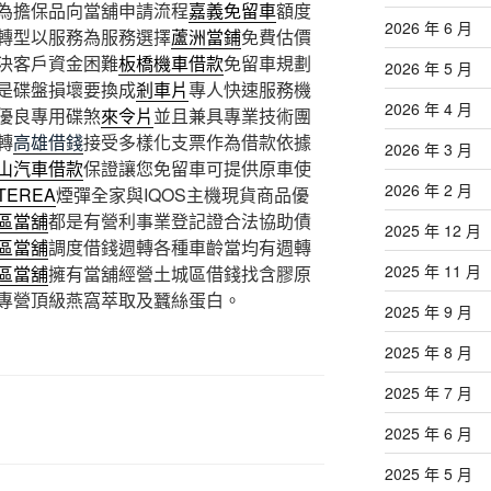
為擔保品向當舖申請流程
嘉義免留車
額度
2026 年 6 月
轉型以服務為服務選擇
蘆洲當鋪
免費估價
決客戶資金困難
板橋機車借款
免留車規劃
2026 年 5 月
是碟盤損壞要換成
剎車片
專人快速服務機
2026 年 4 月
優良專用碟煞
來令片
並且兼具專業技術團
轉
高雄借錢
接受多樣化支票作為借款依據
2026 年 3 月
山汽車借款
保證讓您免留車可提供原車使
2026 年 2 月
TEREA
煙彈全家與IQOS主機現貨商品優
區當舖
都是有營利事業登記證合法協助債
2025 年 12 月
區當舖
調度借錢週轉各種車齡當均有週轉
2025 年 11 月
區當舖
擁有當舖經營土城區借錢找含膠原
專營頂級燕窩萃取及蠶絲蛋白。
2025 年 9 月
2025 年 8 月
2025 年 7 月
2025 年 6 月
2025 年 5 月