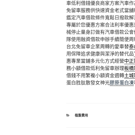
車低利借錢優良商家方案汽車作
免留車服務供快速資金老式當舖
鑑定汽車借款條件寬鬆日撥款解
專屬於您優惠方案合法利率優惠
械停止量身訂做有汽車借款公會
隊使用融資借款申辦手續簡便周
台北免留車企業周轉的愛車替
泰
用保障追求健康與潔淨的替代品
惠專業當鋪多元化方式經營
中正
務小額借款低利免留車辦理
板橋
借錢不用繁複小額資金週轉
土城
蛋白胜肽散發女神光
膠原蛋白凍
分
植髮費用
類