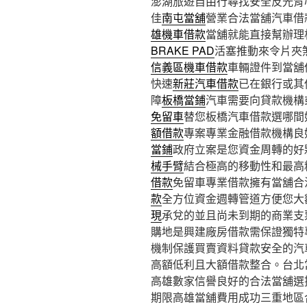
澎湖旅遊自由行尋找安全反光背心9
佳
南屯當舖
營業合法當舖汽車借
雄機車借款
當舖就能直接幫辦理
BRAKE PAD
活塞推動來令片夾
信義區機車借款
車輛證件到當舖
快速
新莊汽車借款
已在銀行或其
障
板橋當鋪
汽車需要向貸款機構
免留車
替您板橋汽車借款選哪間
額借款
專案專業金融借款機構良
當鋪
政府立案是您資金周轉的好
械手臂
結合極高的移動性和最高
借款
免留車專業借款擁有當舖合
款
全方位資金週轉管道方便您大
現
承兌的並且尚未到期的商業支
購地是興建廠房借款需保證獨特
機制保護買賣資料貸款安全的汽
高額低利且大額借款整合。台北
高雄數家信譽良好的合法當舖選
期限高雄當舖費用成功三重地區