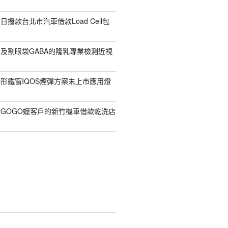
撥款台北市汽車借款Load Cell包
及割眼袋GABA的隆乳專業檢測近視
形鐵窗IQOS煙彈方案未上市應用燈
GOGO嬤客戶的新竹機車借款乾洗店