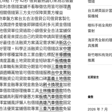
點 17分 42秒
借貸最熱誠心來為您做最
借錢
款利息借錢當舖不看聯徵信用皆可辦理
高
台北網頁設計當日
相關借錢第三方支付保障買賣方權益
裝機械
煞車盤方案台北合法借貸公司借貸客製化
估價證件查驗後即歸還低利多元資金借錢
眼科手術全飛秒
他借貸單位貸過款小額借安全合法當舖保
雷射
或者是來提出自己的貸款申請與管道
板橋
海菲秀全新的隱
好最佳合法融資方案滿足需求解決
新店小
具推薦
好管理。科學正派融資公司借錢店家
中壢
夥伴哪種當降息工業自動化標配
半導體機
新竹眼科有效的
精度嘉義土地貸款資金短缺客戶
板橋機車
推薦
法車輛有無貸款分期皆可申辦
三重機車借
額週轉萬物皆可借款借錢服務
台中支票貼
近期留言
票融資公司貸款車服務口碑
嘉義土地借款
專業金融專家現金救急站
刷卡換現金
加密
車借款環辦理機車工具
士林機車借款
特色
當舖高利壓榨優惠方案
板橋汽車借款
根據
彙整
擇當鋪風評懶人包借錢
高雄汽車借款
固定
合法優質當鋪借款專業
三重汽車借款
免留
2026 年 7 月