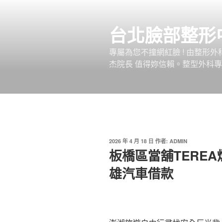
跳
至
台北臉部整形
主
要
專屬為您不撞網紅臉 ! 由整形
內
杰院長 值得妳信賴。整型外科專
容
發
2026 年 4 月 18 日
作者:
ADMIN
佈
板橋區當舖TERE
於
雄汽車借款