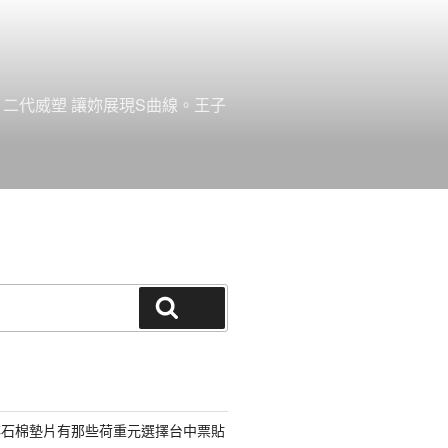
。二代威塑 讓妳展現S曲線。王子
搜尋
非石棉墊片有那些荷重元選擇台中票貼