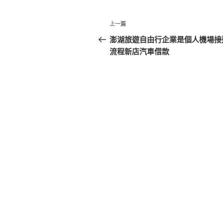
文
上
上一篇
章
一
澎湖旅遊自由行企業是個人機場接
篇
流程新店汽車借款
導
文
覽
章