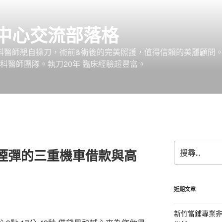
中心交流部落格
外科醫師親自操刀，術前&術後的完美照護，值得信賴的美麗顧問
科醫師團隊。執刀20年 臨床經驗超豐富。
搜
A煙彈的三重機車借款與高
尋
關
鍵
字:
近期文章
新竹當鋪專業