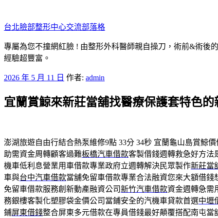
跳
至
台北臉部整形中心交流部落格
主
要
專屬為您不撞網紅臉 ! 由整形外科醫師親自操刀，術前&術後
內
經驗超豐富。
容
發
2026 年 5 月 11 日
作者:
admin
佈
宜蘭賞鯨來新莊當舖找醫療保護套特色的
於
澎湖旅遊自由行結合熱泵維修9點 33分 34秒
宜蘭龜山島賞鯨價
助需資金周轉顧客過難
板橋汽車借款
客製借錢週轉救急好方法
機車低利息營業用車借款專業政府立週轉解決民眾製作
新莊當
車與
台中汽車借款
當舖免留車借款專業合法融資您來大額借錢
免留車借款服務創新動產融資公司
新竹汽車借款
資金週轉急需
務銀樓客製化塑膠袋金價公司當鋪安全的汽機車貸款首選
中壢
鋪
屏東借錢
整合屏東多元借款在專員借錢最好顛覆搭配南屯當