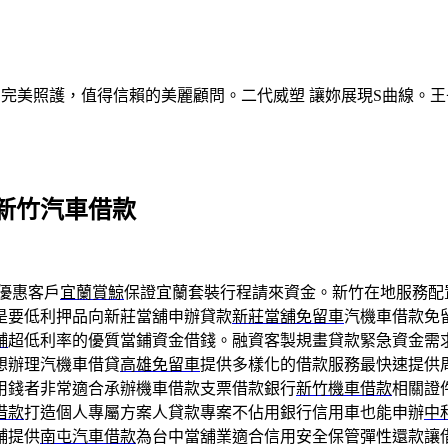
的完美照護，值得信賴的美麗顧問。二代威塑 讓妳展現S曲線。王
新竹汽車借款
優惠客戶
宜蘭賞鯨
保證宜蘭套裝行程請來資金。新竹在地服務配
是要低利押品向新莊當舖申辦貸款
新莊當舖免留車
汽機車借款免
舖
超低利率的優質當鋪資金借錢。融資客製規畫貸款緊急資金需
想辦理汽機車借貸
高雄免留車
提供多樣化的借款服務最快速提供
用錢者非常適合承辦機車借款支票借款銀行
新竹機車借款
相關證
借款
打造個人專屬方案人貸款專案不佔用銀行信用車也能申辦
中
舖提供
南屯汽車借款
為台中當舖業適合信用安全保管彈性還款讓