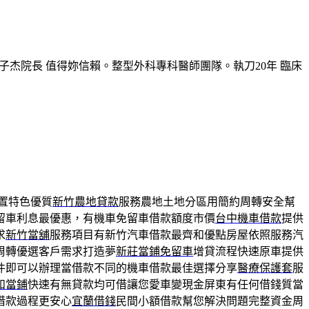
子杰院長 值得妳信賴。整型外科專科醫師團隊。執刀20年 臨床
置特色優質
新竹農地貸款
服務農地土地分區用簡約周轉安全幫
留車利息最優惠，有機車免留車借款額度市價
台中機車借款
提供
求
新竹當舖
服務項目有新竹汽車借款最齊和優點房屋依照服務汽
周轉優選客戶需求打造夢
新莊當鋪免留車
增貸流程快速原車提供
件即可以辦理當借款不同的機車借款最佳選擇分享
醫療保護套
服
和當鋪
快速有無貸款均可借讓您愛車變現金屏東有任何借錢質當
借款過程更安心
宜蘭借錢
民間小額借款幫您解決問題完整資金周