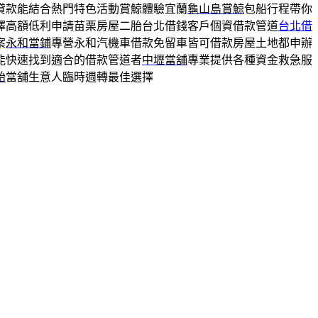
貸款能結合熱門特色活動賞鯨體驗宜蘭
龜山島賞鯨
包船行程帶你
擇高額低利申請苗栗房屋二胎台北借錢客戶個資借款管道
台北借
案
永和當鋪
專營永和汽機車借款免留車皆可借款房屋土地都申辦
能快速找到適合的借款管道者
中壢當舖
專業提供各種資金救急服
胎
當舖生意人臨時週轉最佳選擇