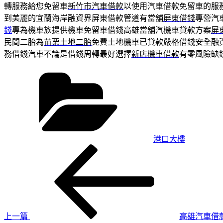
轉服務給您免留車
新竹市汽車借款
以使用汽車借款免留車的服
到美麗的宜蘭海岸融資界屏東借款管道有當舖
屏東借錢
專營汽
錢
專為機車族提供機車免留車借錢高雄當舖汽機車貸款方案
屏
民間二胎為
苗栗土地二胎
免費土地機車已貸款嚴格借錢安全融
務借錢汽車不論是借錢周轉最好選擇
新店機車借款
有零風險缺
分
類
港口大樓
上
文
一
章
篇
導
文
章
覽
上一篇
高雄汽車借