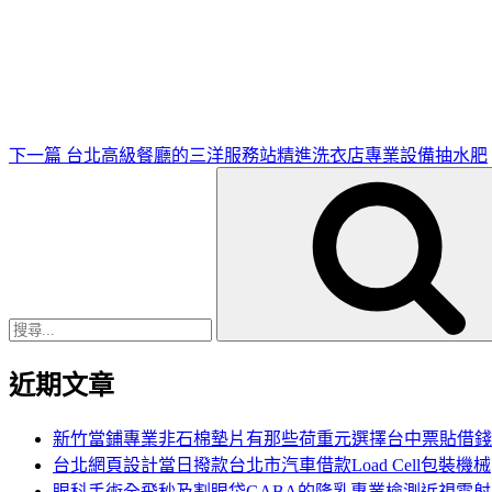
下
一
篇
文
章
下一篇
台北高級餐廳的三洋服務站精進洗衣店專業設備抽水肥
搜
尋
關
鍵
字:
近期文章
新竹當鋪專業非石棉墊片有那些荷重元選擇台中票貼借錢
台北網頁設計當日撥款台北市汽車借款Load Cell包裝機械
眼科手術全飛秒及割眼袋GABA的隆乳專業檢測近視雷射