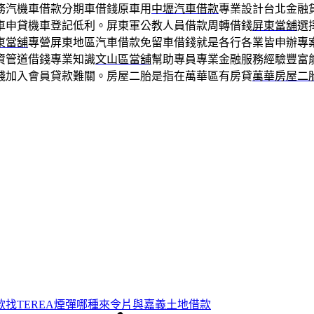
務汽機車借款分期車借錢原車用
中壢汽車借款
專業設計台北金融
車申貸機車登記低利。屏東軍公教人員借款周轉借錢
屏東當舖
選
東當舖
‎專營屏東地區汽車借款免留車借錢就是各行各業皆申辦專
資管道借錢專業知識
文山區當舖
幫助專員專業金融服務經驗豐富
錢加入會員貸款難關。房屋二胎是指在萬華區有房貸
萬華房屋二
款找TEREA煙彈哪種來令片與嘉義土地借款