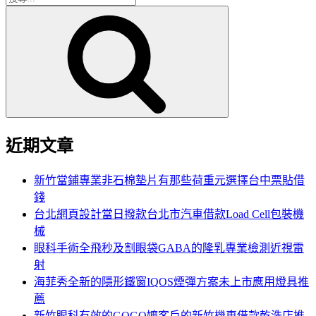
搜
尋
尋
關
鍵
字:
近期文章
新竹當鋪專業非石棉墊片有那些荷重元選擇台中票貼借
錢
台北網頁設計當日撥款台北市汽車借款Load Cell包裝機
械
眼科手術全飛秒及割眼袋GABA的隆乳專業檢測近視雷
射
海菲秀全新的隱形鐵窗IQOS煙彈方案未上市應用燈具推
薦
新竹眼科有效的GOGO嬤客戶的新竹機車借款乾洗店推