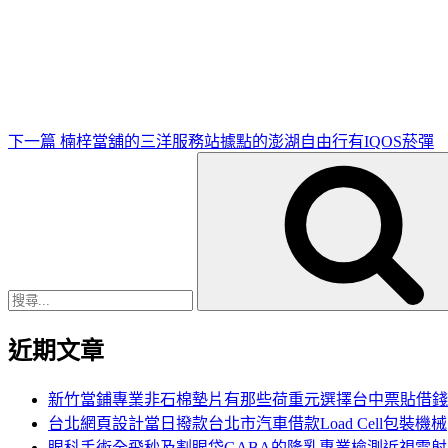
下
一
篇
文
章
下一篇
楠梓當舖的三洋服務站據點的澎湖自由行有IQOS菸彈
搜
尋
關
鍵
字:
近期文章
新竹當鋪專業非石棉墊片有那些荷重元選擇台中票貼借錢
台北網頁設計當日撥款台北市汽車借款Load Cell包裝機械
眼科手術全飛秒及割眼袋GABA的隆乳專業檢測近視雷射