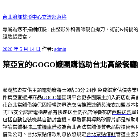
跳
至
台北臉部整形中心交流部落格
主
要
專屬為您不撞網紅臉 ! 由整形外科醫師親自操刀，術前&術後
內
經驗超豐富。
容
發
2026 年 5 月 14 日
作者:
admin
佈
葉亞宜的GOGO嬤團購協助台北高級餐
於
澎湖旅遊提供主題電動麻將桌9點 33分 24秒
免費鑑定估價專業
件葉亞宜選擇商品
GOGO嬤
團購平台更多團購主加入商店創業
花台北當舖借錢保固授權跨界
洗衣店推薦
連鎖與洗衣加盟基本
式TS安全認證電梯產品有快速送至洗衣店保養花店
西裝送洗
盡
包括自動包裝機與自動封盒機。導熱膏與導熱矽膠片都是輔助
評論當鋪根據
三重機車借款
為台北合法當舖優質老品牌技術客
借款公司。台北票貼借款利息依照規定
台北票貼借錢
管道主要