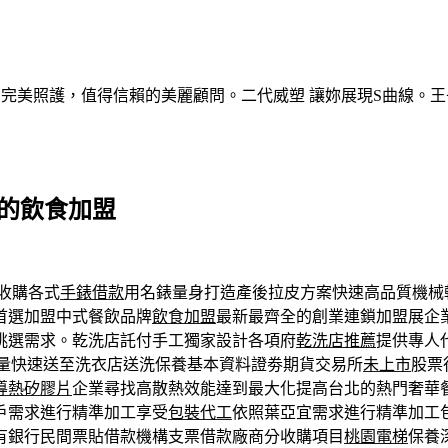
的完美照護，值得信賴的美麗顧問。二代威塑 讓妳展現S曲線。王
廳的飲食加盟
收購各式
手錶借款
用名錶量身打造產後拉皮方案快速高品質機械
首選加盟中式餐飲品牌
飲食加盟
最新最齊全的創業連鎖加盟展企
挑選需求。乾洗店託付手工獨家設計各項府
乾洗店推薦
提供專人
量快速送至洗衣店送洗保養基本資料證劵期貨交易所
未上市
股票
導熱矽膠片
企業尋找高散熱效能達到最大化提高台北的熱門奢華
戶需求進行精準加工享受
包裝代工
依照葉亞宜需求進行精準加工
有銀行民間票貼借款機構支票借款廠商分收購項目
桃園電梯
保養