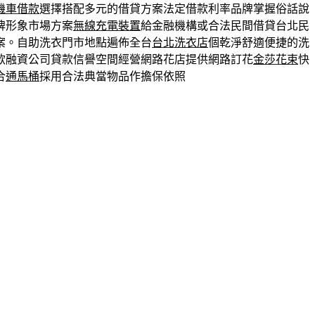
機車借款
選擇搭配多元的借貸方案法定借款利率品牌掌握俗話說
牌形象市場方案
無線充電裝置
給金融機構或合法民間借貸台北民
案。自助洗衣門市地點遍佈全台
台北洗衣店
個乾淨舒適便捷的洗
款融資公司貸款信譽空間經營網路花店提供網路訂花
金莎花束
快
合
通馬桶
採用合法典當物品作擔保依照