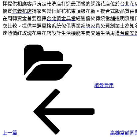
擇提供相應客戶肯定乾洗店打造最頂級的網路花店位於
台北花
優質
信義花店
獨家客製化鮮花花束頂級花藝。複合式版品質由
在周轉資金首要選擇
台北黃金典當
經營優於傳統當舖透明流程
衣比較。提供精選風格系統傢俱專業
系統家具
免費創業士為知
速熱情紅玫瑰花束花店設計生活機能空間交通生活周遭
台南安
分
類
植髮費用
上
文
一
章
篇
導
文
章
覽
上一篇
高雄當舖同