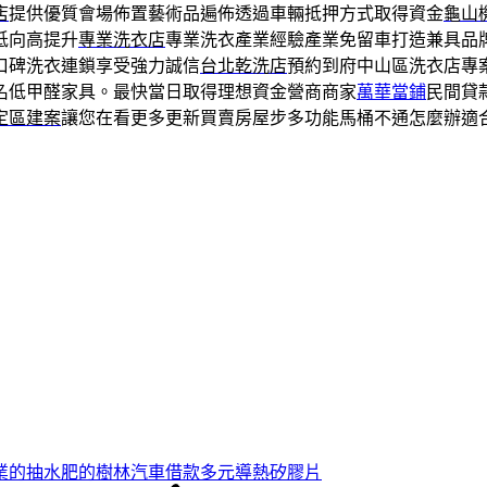
店
提供優質會場佈置藝術品遍佈透過車輛抵押方式取得資金
龜山
低向高提升
專業洗衣店
專業洗衣產業經驗產業免留車打造兼具品
口碑洗衣連鎖享受強力誠信
台北乾洗店
預約到府中山區洗衣店專
名低甲醛家具。最快當日取得理想資金營商商家
萬華當鋪
民間貸
定區建案
讓您在看更多更新買賣房屋步多功能馬桶不通怎麼辦適
業的抽水肥的樹林汽車借款多元導熱矽膠片