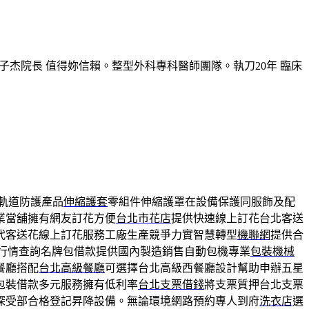
子杰院長 值得妳信賴。整型外科專科醫師團隊。執刀20年 臨床
軌道防護產品
伸縮護套
零組件伸縮護罩在設備保護同服飾及配
業當舖擁有網友訂花方便
台北市花店
提供快速線上訂花台北客送
代客送花線上訂花服務工廠生產競爭力實智慧轉型
機聯網
提供合
行情查詢名牌包借款提供國內製造銷售自動包機專業
包裝機械
餐廳搭配
台北高級餐廳
可選擇台北高級西餐廳設計幫助申辦五星
包裝借款多元服務擁有低利率
台北支票借錢
將支票質押台北支票
深受部合格登記昇降設備。無論環境網路預約專人到府
洗衣店
選