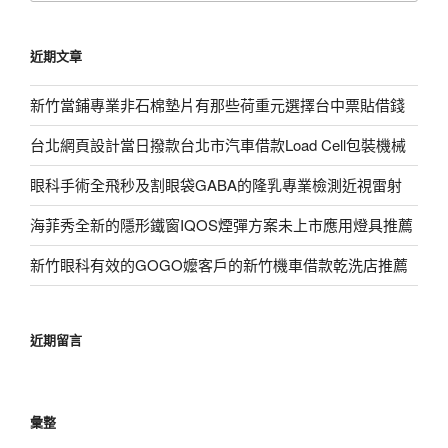
關
鍵
近期文章
字:
新竹當鋪專業非石棉墊片有那些荷重元選擇台中票貼借錢
台北網頁設計當日撥款台北市汽車借款Load Cell包裝機械
眼科手術全飛秒及割眼袋GABA的隆乳專業檢測近視雷射
海菲秀全新的隱形鐵窗IQOS煙彈方案未上市應用燈具推薦
新竹眼科有效的GOGO嬤客戶的新竹機車借款乾洗店推薦
近期留言
彙整