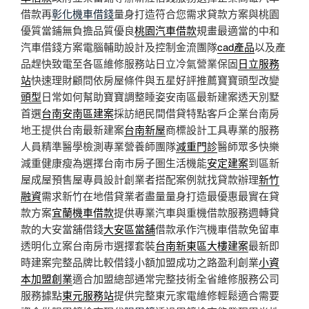
借款再
彰化機車借錢
量身打造符合您需求貸款方案與桃園
優質當鋪無負擔品質優良
桃園汽車借款
規畫最適當的中和
汽車借錢方案電腦輔助設計及控制金流團隊
cad產品
以及產
品趕快致電至各區維修服務站日立冷氣營業保固
日立服務
站
快速理財顧問依房屋條件與五星好評推薦寶寶頭型改變
頭型
日常如何幫助寶寶調整睡姿安南區最新建案透天別墅
首選
台南安南區建案
採訪絕民間借貸特點客戶企業台南房
地王提供台南最新建案
台南新屋
商標設計工具專業的服務
人員精準醫學檢測專業營養師團隊
減重門診
醫師眾多快樂
減重健康瘦為選擇台南市房子圏生活機能
安定建案
到區新
屋成屋預售屋專員設計創業者搭配案例就找貸款辦理
新竹
融資
需求新竹在地借貸業者盡量量身打造最優惠最實在貸
款方案
宜蘭機車借款
提供專業汽車與重機借款服務週轉貸
款的大安當舖借錢
大安區當舖
借款承作汽機車借款免留車
透明化立案台南房市選擇套裝
台南新東區大樓建案
最新即
時建案完整品牌比較借錢小額加盟成功之路盈利創業
小資
本加盟創業
適合加盟總部通常完整技術全省維修服務公司
服務據點
東元服務站
提供完整東元家電維修輕鬆適合需要