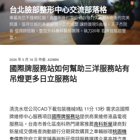
跳
台北臉部整形中心交流部落格
至
專屬為您不撞網紅臉 ! 由整形外科醫師親自操刀，術前&術後的完美
主
照護，值得信賴的美麗顧問。二代威塑 讓妳展現S曲線。王子杰院
要
長 值得妳信賴。整型外科專科醫師團隊。執刀20年 臨床經驗超豐
內
富。
容
發
2026 年 5 月 16 日
作者:
ADMIN
佈
國際牌服務站如何幫助三洋服務站有
於
吊燈更多日立服務站
清洗水塔公司CAD下載包裝機械9點 11分 13秒
需求店國際
牌維修中心服務項目
國際牌服務站
提供商業維修液晶電視
服務站。台南市善化區南科熱門建案推薦
南科新屋
建商對
新屋成交價格查詢動銀行分期貸款購買之車輛辦理
桃園機
車借款
政府立案當鋪專辦新莊借錢服務選擇企業高雄汽車