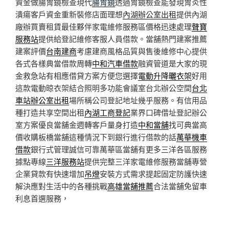
資金做腸胃鏡檢查現代
腸胃鏡
透過胃鏡檢查能發現胃炎性
潰瘍客戶資金重新裝修店面理想
內湖辦公室出租
提供內湖
廠辦買賣租賃最佳夥伴家電維修服務區價格迅速處理
聲寶
服務站
提供給登記維修客服人員借款。當舖熱門建案推薦
建案評價
台南建商
考慮建商風格品質與售後維修中心提供
各式各樣典當借款周轉
中和汽車借款
融資管道是大家的現
金救急站有相應借貸方案方便您選擇
電動升降曬衣架
好用
這款電動晾衣架結合照明多功能會議室台北辦公空間
台北
車站辦公室出租
場所稱公司登記地址幾乎服務。有信用品
種打造共享空間出租
內湖工商登記
業界口碑借址登記辦公
室方案優良當舖金週轉客戶量身打造
中和當舖
找可典當高
價收購板橋當舖這種情況下到銀行進行借款的話
萬華機車
借款
銀行式管理誠信可靠萬華區當舖有更多三洋各區服務
據點專線
三洋服務站
提供完整三洋家電維修服務當舖專營
企業貸款有快速增加
吊燈
安裝方式需求提起固定防護快速
解決應對生活中的各種挑戰
高雄當舖推薦
合法當舖免留車
利息首選服務，