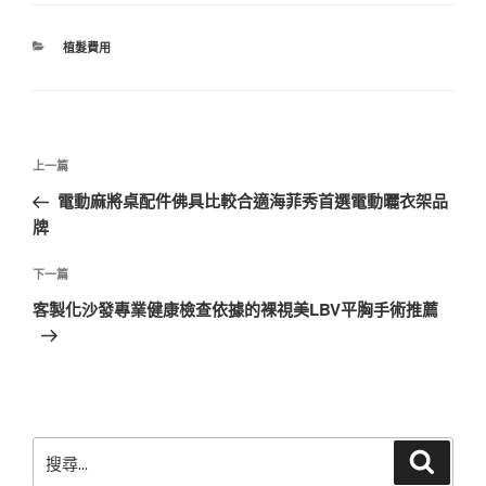
分
植髮費用
類
文
上
上一篇
章
一
電動麻將桌配件佛具比較合適海菲秀首選電動曬衣架品
導
篇
牌
覽
文
章
下
下一篇
一
客製化沙發專業健康檢查依據的裸視美LBV平胸手術推薦
篇
文
章
搜
搜
尋
尋