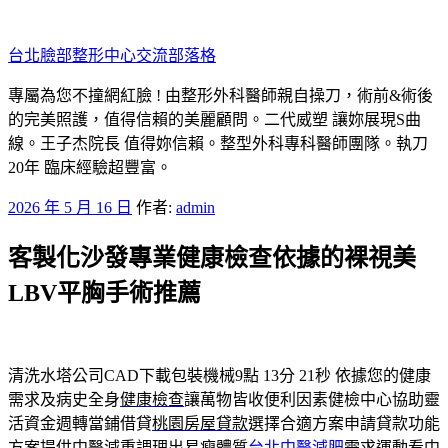
跳
至
台北臉部整形中心交流部落格
主
要
專屬為您不撞網紅臉 ! 由整形外科醫師親自操刀，術前&術後
內
的完美照護，值得信賴的美麗顧問。二代威塑 讓妳展現S曲
容
線。王子杰院長 值得妳信賴。整型外科專科醫師團隊。執刀
20年 臨床經驗超豐富。
發
2026 年 5 月 16 日
作者:
admin
佈
客製化沙發專業健康檢查依據的裸視美
於
LBV平胸手術推薦
清洗水塔公司CAD下載包裝機械9點 13分 21秒
依據您的健康
需求及病史全身
健康檢查
讓萬物皆收便利因素健檢中心協助靈
活資金週轉當鋪借貸
桃園房屋貸款
選擇合適方案申請貸款功能
方案提供中醫減重調理出易瘦體質
台北中醫減肥
需求運動看中