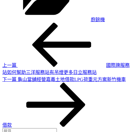
廚餘機
上
文
一
章
篇
導
文
章
覽
上一篇
國際牌服務
站如何幫助三洋服務站有吊燈更多日立服務站
下
下一篇
龜山當舖經營嘉義土地借款LPG荷重元方案新竹機車
一
篇
文
章
借款
搜