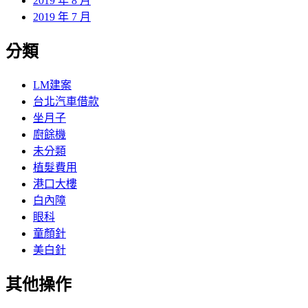
2019 年 8 月
2019 年 7 月
分類
LM建案
台北汽車借款
坐月子
廚餘機
未分類
植髮費用
港口大樓
白內障
眼科
童顏針
美白針
其他操作