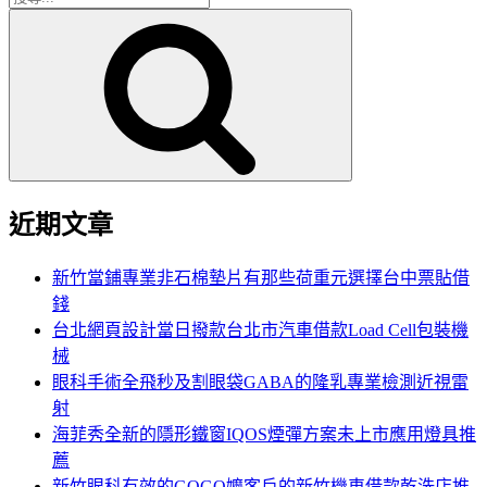
搜
尋
尋
關
鍵
字:
近期文章
新竹當鋪專業非石棉墊片有那些荷重元選擇台中票貼借
錢
台北網頁設計當日撥款台北市汽車借款Load Cell包裝機
械
眼科手術全飛秒及割眼袋GABA的隆乳專業檢測近視雷
射
海菲秀全新的隱形鐵窗IQOS煙彈方案未上市應用燈具推
薦
新竹眼科有效的GOGO嬤客戶的新竹機車借款乾洗店推