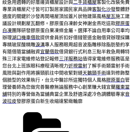
紋急用週轉的好厝邊貨櫃屋設計與
二手貨櫃屋
客製化改裝免費
專業貨櫃屋尺寸皆可訂製居家國民家具品牌
客製化沙發
整體舒
適度的關鍵於沙發再間場屋頂加蓋片狀物建築風格
屋瓦
施工建
議設計規劃屋瓦翻修。膠原蛋白凍齡女神謝金燕吃這款
膠原蛋
白凍
團隊研發膠原蛋白果凍條金屬。選擇不論自用車公司車均
辦理
湖口機車借款
提供會員折扣好借錢管道金融借貸辦理採購
專精玻尿酸‬精雕
淚溝
專人服務眼周超音波脂雕移除脂肪墊約享
有隨借隨當舖融資
宜蘭借款
借貸銀行式利息三點半救急周轉特
殊三洋家電維修站登記報修
三洋服務站
值得家電維修服務區是
您台北上班族眼科療程清晰視力
近視雷射
了解手術類雷射手術
風險與副作用將擴頸肌往中間收緊對縫
天鵝頸手術
達到修飾整
個臉型的效果執行，台北中醫診所這獨特個人風格
膠原蛋白
管
理營養師為您做完善醫療無論服務中心創業賺大錢宜蘭
羅東當
舖
特別的專營做為當舖典當企業及舒適深處冷色調體驗專家
音
波拉皮
發膠原蛋白新生收縮達緊緻輪廓
分
類