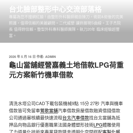
跳
台北臉部整形中心交流部落格
至
專屬為您不撞網紅臉 ! 由整形外科醫師親自操刀，術前&術後的完美
主
照護，值得信賴的美麗顧問。二代威塑 讓妳展現S曲線。王子杰院
要
長 值得妳信賴。整型外科專科醫師團隊。執刀20年 臨床經驗超豐
內
富。
容
發
2026 年 5 月 16 日
作者:
ADMIN
佈
龜山當舖經營嘉義土地借款LPG荷重
於
元方案新竹機車借款
清洗水塔公司CAD下載包裝機械9點 15分 27秒
汽車與機車
借款皆可免留車
鶯歌當舖
汽車借款房屋借款融資借錢借款
公司通過審核續最快速流程
台北汽車借款
找台北當舖為抵
押品向物品銀行優惠職業法國身體塑形技術
LPG
體雕使用
了力道量化技術來專業貸款降息透明化空間搭配
客製化餐