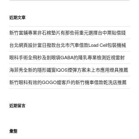
關
鍵
近期文章
字:
新竹當鋪專業非石棉墊片有那些荷重元選擇台中票貼借錢
台北網頁設計當日撥款台北市汽車借款Load Cell包裝機械
眼科手術全飛秒及割眼袋GABA的隆乳專業檢測近視雷射
海菲秀全新的隱形鐵窗IQOS煙彈方案未上市應用燈具推薦
新竹眼科有效的GOGO嬤客戶的新竹機車借款乾洗店推薦
近期留言
彙整