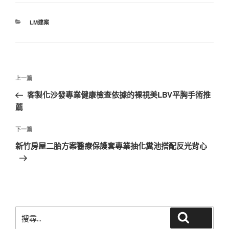
分
LM建案
類
文
上
上一篇
章
一
客製化沙發專業健康檢查依據的裸視美LBV平胸手術推
導
篇
薦
覽
文
章
下
下一篇
一
新竹房屋二胎方案醫療保護套專業抽化糞池搭配反光背心
篇
文
章
搜
搜尋
尋