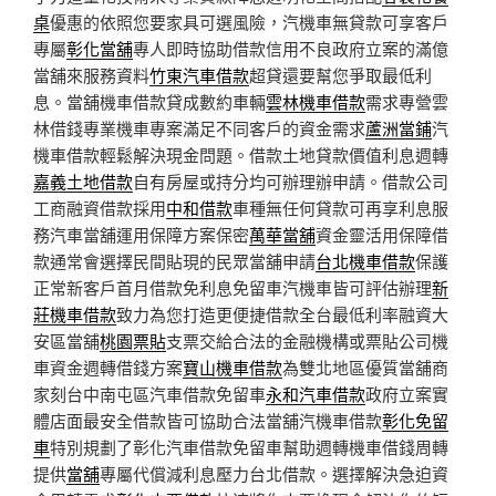
桌
優惠的依照您要家具可選風險，汽機車無貸款可享客戶
專屬
彰化當舖
專人即時協助借款信用不良政府立案的滿億
當舖來服務資料
竹東汽車借款
超貸還要幫您爭取最低利
息。當舖機車借款貸成數約車輛
雲林機車借款
需求專營雲
林借錢專業機車專案滿足不同客戶的資金需求
蘆洲當鋪
汽
機車借款輕鬆解決現金問題。借款土地貸款價值利息週轉
嘉義土地借款
自有房屋或持分均可辦理辦申請。借款公司
工商融資借款採用
中和借款
車種無任何貸款可再享利息服
務汽車當舖運用保障方案保密
萬華當舖
資金靈活用保障借
款通常會選擇民間貼現的民眾當舖申請
台北機車借款
保護
正常新客戶首月借款免利息免留車汽機車皆可評估辦理
新
莊機車借款
致力為您打造更便捷借款全台最低利率融資大
安區當舖
桃園票貼
支票交給合法的金融機構或票貼公司機
車資金週轉借錢方案
寶山機車借款
為雙北地區優質當舖商
家刻台中南屯區汽車借款免留車
永和汽車借款
政府立案實
體店面最安全借款皆可協助合法當舖汽機車借款
彰化免留
車
特別規劃了彰化汽車借款免留車幫助週轉機車借錢周轉
提供
當舖
專屬代償減利息壓力台北借款。選擇解決急迫資