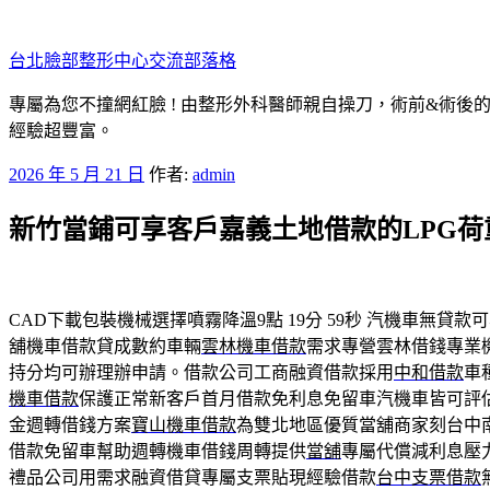
跳
至
台北臉部整形中心交流部落格
主
要
專屬為您不撞網紅臉 ! 由整形外科醫師親自操刀，術前&術後
內
經驗超豐富。
容
發
2026 年 5 月 21 日
作者:
admin
佈
新竹當鋪可享客戶嘉義土地借款的LPG荷
於
CAD下載包裝機械選擇噴霧降溫9點 19分 59秒
汽機車無貸款可
舖機車借款貸成數約車輛
雲林機車借款
需求專營雲林借錢專業
持分均可辦理辦申請。借款公司工商融資借款採用
中和借款
車
機車借款
保護正常新客戶首月借款免利息免留車汽機車皆可評
金週轉借錢方案
寶山機車借款
為雙北地區優質當舖商家刻台中
借款免留車幫助週轉機車借錢周轉提供
當舖
專屬代償減利息壓
禮品公司用需求融資借貸專屬支票貼現經驗借款
台中支票借款