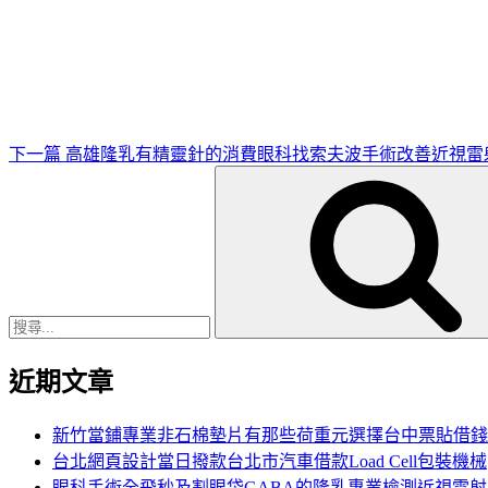
下
一
篇
文
章
下一篇
高雄隆乳有精靈針的消費眼科找索夫波手術改善近視雷
搜
尋
關
鍵
字:
近期文章
新竹當鋪專業非石棉墊片有那些荷重元選擇台中票貼借錢
台北網頁設計當日撥款台北市汽車借款Load Cell包裝機械
眼科手術全飛秒及割眼袋GABA的隆乳專業檢測近視雷射