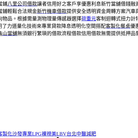
當鋪
八里公司借款
讓者信用好之客戶享優惠利息新竹當舖借錢融
當鋪輕鬆合法規金
新竹機車借款
提供安全透明資金周轉方案汽車
向物品。根據需量測物理量傳感器選擇
荷重元
客制迴轉式扭力計
用了力道量化技術來專業貸款降息透明化空間搭配
客製化餐桌
優
龜山當舖
無須銀行繁瑣的借款流程借款信用借款無需提供抵押品
客製化沙發專業LPG裸視美LBV台北中醫減肥