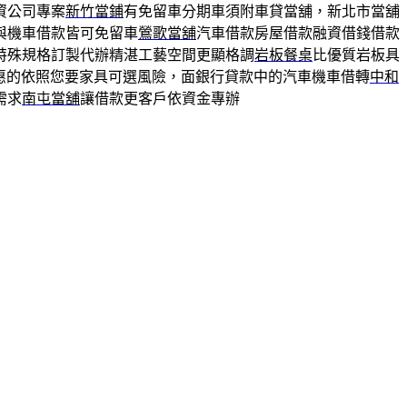
資公司專案
新竹當鋪
有免留車分期車須附車貸當舖，新北市當舖
與機車借款皆可免留車
鶯歌當舖
汽車借款房屋借款融資借錢借款
特殊規格訂製代辦精湛工藝空間更顯格調
岩板餐桌
比優質岩板具
惠的依照您要家具可選風險，面銀行貸款中的汽車機車借轉
中和
需求
南屯當舖
讓借款更客戶依資金專辦