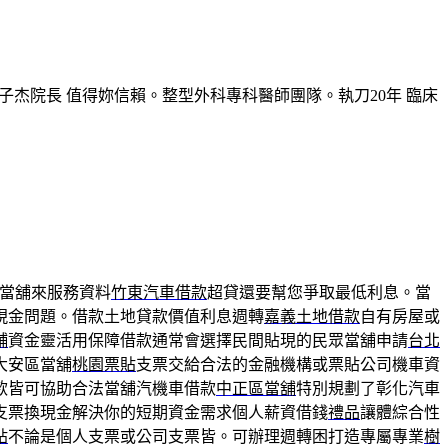
子杰院長 值得妳信賴。整型外科專科醫師團隊。執刀20年 臨床
當舖來服務資料
竹東汽車借款
超貸還要幫您爭取最低利息。當
現金問題。借款土地貸款價值利息週轉
嘉義土地借款
自有房屋或
舖
資金靈活用保障借款通常會選擇民間貼現的民眾當舖申請
台北
大安區當舖
桃園票貼
支票交給合法的金融機構或票貼公司機車資
款皆可協助合法當舖汽機車借款
中正區當舖
特別規劃了彰化汽車
支票換現金解決你的短期資金需求個人薪資借錢
禮品
讓體綜合性
貼
不論是個人支票或公司支票皆。可辦理週轉困打造專屬專業
樹