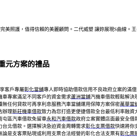
的完美照護，值得信賴的美麗顧問。二代威塑 讓妳展現S曲線。王
重元方案的禮品
享客戶專屬
彰化當舖
專人即時協助借款信用不良政府立案的滿億
機車專案滿足不同客戶的資金需求
蘆洲當鋪
汽機車借款輕鬆解決
種無任何貸款可再享利息服務汽車當舖運用保障方案保密
萬華當
估辦理
新莊機車借款
致力為您打造更便捷借款全台最低利率融資
南屯區汽車借款免留車
永和汽車借款
政府立案實體店面最安全借
力台北借款。選擇解決急迫資金周轉需求
彰化支票借款
快速將你
無論是支客票貼現或利用支票合法經營的彰化合法支票有
彰化票