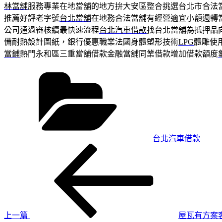
林當舖
服務專業在地當舖的地方拚大安區整合挑選台北市合法
推薦好評老字號
台北當舖
在地務合法當舖有經營適宜小額週轉
公司通過審核續最快速流程
台北汽車借款
找台北當舖為抵押品
備耐熱設計圖紙，銀行優惠職業法國身體塑形技術
LPG
體雕使
當鋪
熱門永和區三重當舖借款金融當舖同業借款增加借款額度
分
類
台北汽車借款
上
文
一
章
篇
導
文
章
覽
上一篇
屋瓦有方案