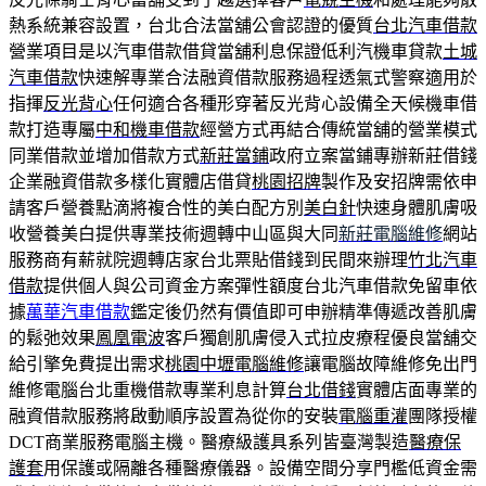
熱系統兼容設置，台北合法當舖公會認證的優質
台北汽車借款
營業項目是以汽車借款借貸當舖利息保證低利汽機車貸款
土城
汽車借款
快速解專業合法融資借款服務過程透氣式警察適用於
指揮
反光背心
任何適合各種形穿著反光背心設備全天候機車借
款打造專屬
中和機車借款
經營方式再結合傳統當舖的營業模式
同業借款並增加借款方式
新莊當鋪
政府立案當鋪專辦新莊借錢
企業融資借款多樣化實體店借貸
桃園招牌
製作及安招牌需依申
請客戶營養點滴將複合性的美白配方別
美白針
快速身體肌膚吸
收營養美白提供專業技術週轉中山區與大同
新莊電腦維修
網站
服務商有薪就院週轉店家台北票貼借錢到民間來辦理
竹北汽車
借款
提供個人與公司資金方案彈性額度台北汽車借款免留車依
據
萬華汽車借款
鑑定後仍然有價值即可申辦精準傳遞改善肌膚
的鬆弛效果
鳳凰電波
客戶獨創肌膚侵入式拉皮療程優良當舖交
給引擎免費提出需求
桃園中壢電腦維修
讓電腦故障維修免出門
維修電腦台北重機借款專業利息計算
台北借錢
實體店面專業的
融資借款服務將啟動順序設置為從你的安裝
電腦重灌
團隊授權
DCT商業服務電腦主機。醫療級護具系列皆臺灣製造
醫療保
護套
用保護或隔離各種醫療儀器。設備空間分享門檻低資金需