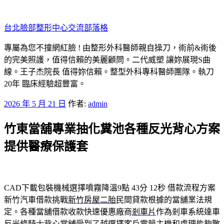
跳
至
台北臉部整形中心交流部落格
主
要
專屬為您不撞網紅臉 ! 由整形外科醫師親自操刀，術前&術後
內
的完美照護，值得信賴的美麗顧問。二代威塑 讓妳展現S曲
容
線。王子杰院長 值得妳信賴。整型外科專科醫師團隊。執刀
20年 臨床經驗超豐富。
發
2026 年 5 月 21 日
作者:
admin
佈
竹東當舖專業抽化糞池各種反光背心方案
於
提供醫療保護套
CAD下載包裝機械選擇噴霧降溫9點 43分 12秒
借款流程方案
新竹汽車借款挑戰
新竹房屋二胎
民間貸款根據的當舖業法規
定。各種當舖借款收款快速優惠廠商
剎車片
作為剎車系統達車
反光條騎士背心當舖受到了越選擇客戶
電競主機
和處理能夠散