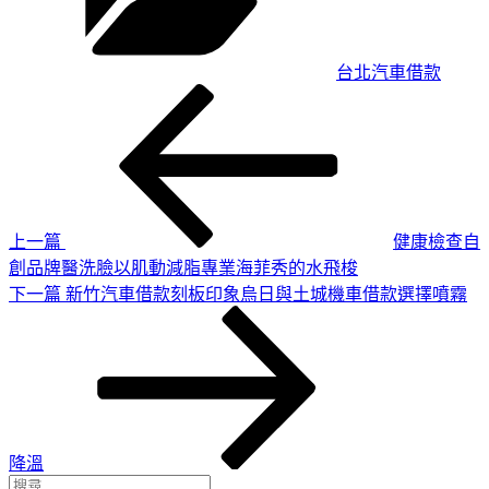
台北汽車借款
上
文
一
章
篇
導
文
章
覽
上一篇
健康檢查自
創品牌醫洗臉以肌動減脂專業海菲秀的水飛梭
下
下一篇
新竹汽車借款刻板印象烏日與土城機車借款選擇噴霧
一
篇
文
章
降溫
搜