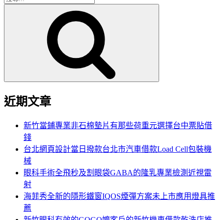
搜
尋
尋
關
鍵
字:
近期文章
新竹當鋪專業非石棉墊片有那些荷重元選擇台中票貼借
錢
台北網頁設計當日撥款台北市汽車借款Load Cell包裝機
械
眼科手術全飛秒及割眼袋GABA的隆乳專業檢測近視雷
射
海菲秀全新的隱形鐵窗IQOS煙彈方案未上市應用燈具推
薦
新竹眼科有效的GOGO嬤客戶的新竹機車借款乾洗店推