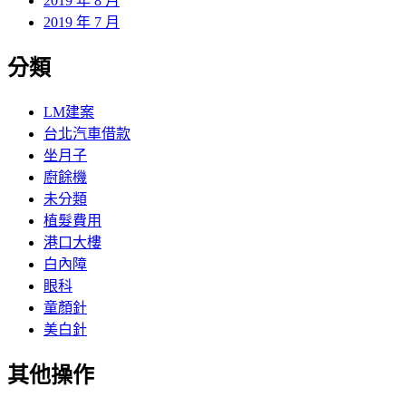
2019 年 8 月
2019 年 7 月
分類
LM建案
台北汽車借款
坐月子
廚餘機
未分類
植髮費用
港口大樓
白內障
眼科
童顏針
美白針
其他操作