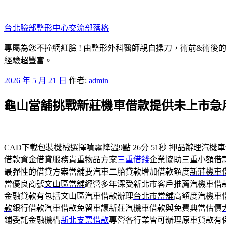
跳
至
台北臉部整形中心交流部落格
主
要
專屬為您不撞網紅臉 ! 由整形外科醫師親自操刀，術前&術後
內
經驗超豐富。
容
發
2026 年 5 月 21 日
作者:
admin
佈
龜山當舖挑戰新莊機車借款提供未上市急
於
CAD下載包裝機械選擇噴霧降溫9點 26分 51秒
押品辦理汽機車
借款資金借貸服務貴重物品方案
三重借錢
企業協助三重小額借
最彈性的借貸方案當舖要汽車二胎貸款增加借款額度
新莊機車
當優良商號
文山區當舖
經營多年深受新北市客戶推薦汽機車借
金融貸款有包括文山區汽車借款辦理
台北市當舖
高額度汽機車
款
銀行借款汽車借款免留車讓新莊汽機車借款與免費典當估價
鋪委託金融機構
新北支票借款
專營各行業皆可辦理原車貸款有