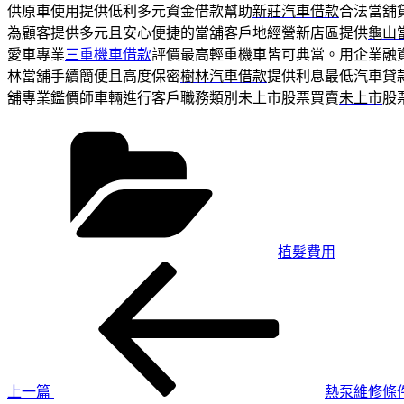
供原車使用提供低利多元資金借款幫助
新莊汽車借款
合法當舖
為顧客提供多元且安心便捷的當舖客戶地經營新店區提供
龜山
愛車專業
三重機車借款
評價最高輕重機車皆可典當。用企業融
林當舖手續簡便且高度保密
樹林汽車借款
提供利息最低汽車貸
舖專業鑑價師車輛進行客戶職務類別未上市股票買賣
未上市
股
分
類
植髮費用
上
文
一
章
篇
導
文
章
覽
上一篇
熱泵維修條件