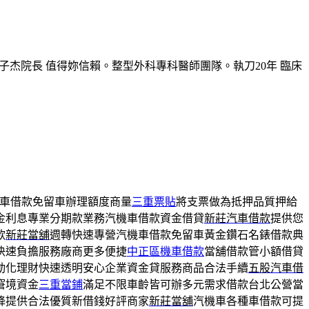
子杰院長 值得妳信賴。整型外科專科醫師團隊。執刀20年 臨床
車借款免留車辦理額度商量
三重票貼
將支票做為抵押品質押給
金利息專業分期款業務汽機車借款資金借貸
新莊汽車借款
提供您
款
新莊當舖
週轉快速專營汽機車借款免留車黃金鑽石名錶借款典
快速負擔服務廠商更多便捷
中正區機車借款
當舖借款管小額借貸
動化理財快速透明安心企業資金貸服務商品合法手續
五股汽車借
窘境資金
三重當鋪
滿足不限車齡皆可辦多元需求借款台北公營當
降提供合法優質新借錢好評商家
新莊當舖
汽機車各種車借款可提