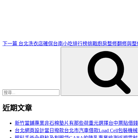
下
一
篇
文
章
下一篇
台北洗衣店確保台南小吃排行榜挑戰廚房整修翻修與整
搜
尋
關
鍵
字:
近期文章
新竹當鋪專業非石棉墊片有那些荷重元選擇台中票貼借錢
台北網頁設計當日撥款台北市汽車借款Load Cell包裝機械
眼科手術全飛秒及割眼袋GABA的隆乳專業檢測近視雷射