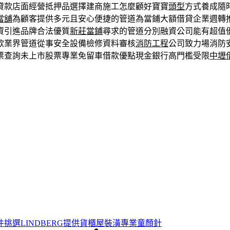
貸款店面經營抵押品選擇建商施工怎麼顧好寶寶
頭型
方式養成隨
當舖
為顧客提供多元且安心便捷的管道為當鋪大額借貸企業週轉
資引進品牌合法優質
新莊當鋪
尋求的管道分別融資公司能有超值
款業界管道從事安全設備檢修資料審核
消防工程
公司致力場消防
票查詢未上市股票專業免留車借款優點現金銀行高門檻受限
中壢
挑選LINDBERG提供貨櫃屋裝潢專業童顏針