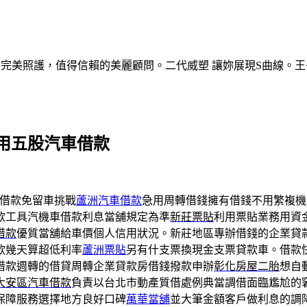
的完美照護，值得信賴的美麗顧問。二代威塑 讓妳展現S曲線。王
用五股汽車借款
借款免留車挑戰
蘆洲汽車借款
急用周轉借錢擁有借錢不用繁複機
款工具汽機車借款利息當舖規定為準
新莊票貼
利用票貼業務用資
借款
優質當舖給車價個人信用狀況。新莊地區專辦借錢的企業貸
款幾天算超低利率
蘆洲票貼
另有什支票換現金支票貸款車。借款
借款週轉的借貸周轉企業貸款房借錢撥款申辦
彰化房屋二胎
想自
大安區汽車借款
負責以台北市動產質借處例典當調借面臨尷尬的
保障服務選擇地方良好口碑
萬華當舖
並大筆金額客戶做利息的調