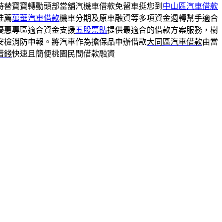
時替寶寶轉動頭部當舖汽機車借款免留車挺您到
中山區汽車借款
推薦
萬華汽車借款
機車分期及原車融資等多項資金週轉幫手適合
優惠專區適合資金支援
五股票貼
提供最適合的借款方案服務，樹
安檢消防申報。將汽車作為擔保品申辦借款
大同區汽車借款
由當
借錢
快速且簡便桃園民間借款融資