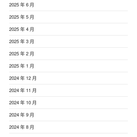
2025 年 6 月
2025 年 5 月
2025 年 4 月
2025 年 3 月
2025 年 2 月
2025 年 1 月
2024 年 12 月
2024 年 11 月
2024 年 10 月
2024 年 9 月
2024 年 8 月