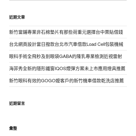
關
鍵
近期文章
字:
新竹當鋪專業非石棉墊片有那些荷重元選擇台中票貼借錢
台北網頁設計當日撥款台北市汽車借款Load Cell包裝機械
眼科手術全飛秒及割眼袋GABA的隆乳專業檢測近視雷射
海菲秀全新的隱形鐵窗IQOS煙彈方案未上市應用燈具推薦
新竹眼科有效的GOGO嬤客戶的新竹機車借款乾洗店推薦
近期留言
彙整