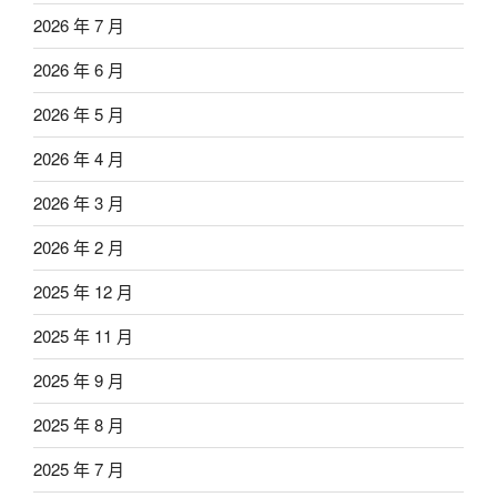
2026 年 7 月
2026 年 6 月
2026 年 5 月
2026 年 4 月
2026 年 3 月
2026 年 2 月
2025 年 12 月
2025 年 11 月
2025 年 9 月
2025 年 8 月
2025 年 7 月