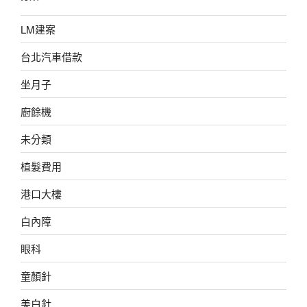
LM建案
台北汽車借款
坐月子
廚餘機
未分類
植髮費用
港口大樓
白內障
眼科
童顏針
美白針