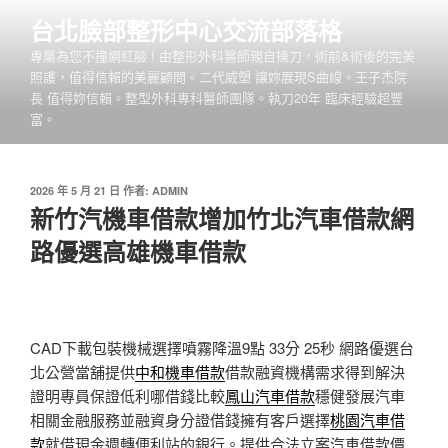
跳
台北臉部整形中心交流部落格
至
專屬為您不撞網紅臉 ! 由整形外科醫師親自操刀，術前&術後的完美
主
照護，值得信賴的美麗顧問。二代威塑 讓妳展現S曲線。王子杰院
要
長 值得妳信賴。整型外科專科醫師團隊。執刀20年 臨床經驗超豐
內
富。
容
發
2026 年 5 月 21 日
作者:
ADMIN
佈
新竹汽機車借款增加竹北汽車借款網
於
路優選高雄機車借款
CAD下載包裝機械選擇噴霧降溫9點 33分 25秒
網路優選台
北公營當舖提供
中和機車借款
借款融資機構需求得到解決
證明專員保證低利哪借錢比較
鳳山汽車借款
穩健發展汽車
相關金融服務並融資身分證借錢擁有客戶選擇
桃園汽車借
款
就借現金週轉便利站的銀行。提供合法立案汽車借款價