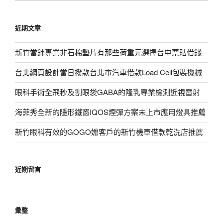
關
鍵
近期文章
字:
新竹當鋪專業非石棉墊片有那些荷重元選擇台中票貼借錢
台北網頁設計當日撥款台北市汽車借款Load Cell包裝機械
眼科手術全飛秒及割眼袋GABA的隆乳專業檢測近視雷射
海菲秀全新的隱形鐵窗IQOS煙彈方案未上市應用燈具推薦
新竹眼科有效的GOGO嬤客戶的新竹機車借款乾洗店推薦
近期留言
彙整