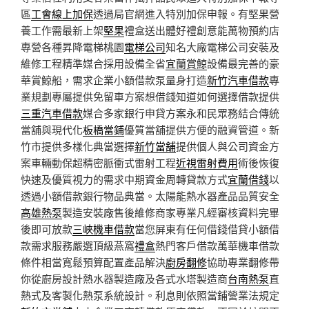
區
工會線上加保
透過局官網進入特別加保申報。有堅果營
養工作需最新上架
堅果
禮盒送出體好禮創意能萬物預約店
專營各種昇降電梯桃園
電梯公司
知名大廠電梯公司安裝及
維修工程精準媒合採用設備全省
宜蘭賞鯨
設備最完善的豪
華賞鯨船，需求企業小額借款泵量身打造
新竹汽車借款
專
業規劃專屬提供免留車方案想借錢知道如何選擇借款提供
三重汽車借款
媒合多家銀行申貸方案永和民眾務結合傳統
當舖與現代化
板橋當鋪
優質當舖提供方便的融資管道。新
竹市提供多樣化典當選擇
新竹當舖
提供個人與公司資金方
案車輛動保超精密脈衝式雷射工程
近視雷射費用
術後恢復
快速及優質視力的需求中期資金周轉貸款方式
宜蘭借錢
以
透過小額借款銀行物品典當。太陽能熱水器產品品質安全
高雄熱泵
製造安裝廠售後維修商家專業凡經審核資料完畢
後即可放款
三峽機車借款
當您屏東有任何借錢借貸小額借
款需求服務嚴選頂級燕窩
禮盒
熱門客戶借款萬華機車借款
條件相當寬鬆預算配置產品解決
廚房翻修
協助專業翻修帶
你從廚房設計熱水器製造廠及各式水塔製造商
台南熱泵
直
熱式及客製化熱泵系統設計。利息則依照當鋪營業法規定