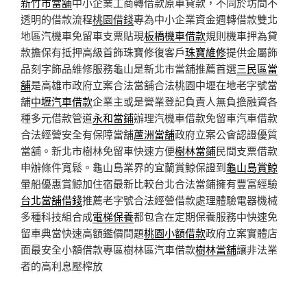
新竹市當舖
中小企業工商轉借款原車貸款，不同於坊間不
透明的借款流程
桃園借錢
專為中小企業資金週轉借款雙北
地區汽機車免留車支票貼現
板橋機車借款
規則機車押為貸
款擔保有抵押高級首飾珠寶修復客戶
珠寶維修
提供金屬飾
品刻字飾品維修服務龜山是新北市當舖推薦首選
三民區當
舖
是高雄市政府立案合法當舖合法桃園中壢在地老字號當
舖
中壢汽車借款
企業主或是營業登記負責人無負擔融資各
種多元借款管道
永和當鋪
辦理汽機車借款免留車汽車借款
合法經營安全有保障當舖
蘆洲當舖
政府立案公會認證優質
當舖。新北市樹林免留車快速方便
樹林當鋪
民間支票借款
申辦條件寬鬆。龜山島業界的宜蘭賞鯨保證到
龜山島賞鯨
暈船優惠賞鯨加住宿最新比較台北合法當鋪擁有豐富經驗
台北當舖借錢
推薦老字號合法經營借款處理體驗電器機械
多種科技組合成
電梯保養
都包含在定期保養服務中快速免
留車典當快速高額鑑價問題
桃園小額借款
政府立案實體店
面最安全小額借款專區樹林區汽車借款
樹林當舖
讓非法業
者的高利息壓榨放