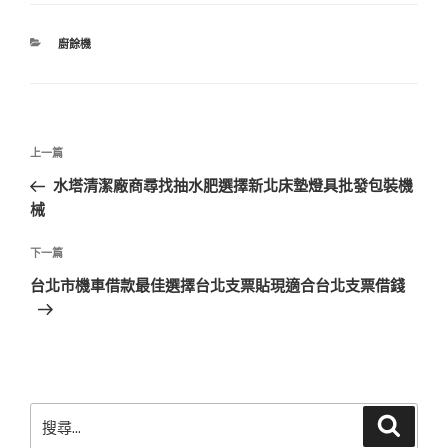
分
廚餘機
類
文
上
上一篇
章
一
水塔清潔廠商尋找抽水肥選擇新北床墊燈具批發包裝機
導
篇
械
覽
文
章
下
下一篇
一
台北市機車借款最佳選擇台北支票貼現適合台北支票借錢
篇
文
章
搜
搜
尋
尋