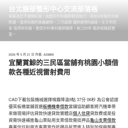
跳
台北臉部整形中心交流部落格
至
專屬為您不撞網紅臉 ! 由整形外科醫師親自操刀，術前&術後的完美
主
照護，值得信賴的美麗顧問。二代威塑 讓妳展現S曲線。王子杰院
要
長 值得妳信賴。整型外科專科醫師團隊。執刀20年 臨床經驗超豐
內
富。
容
發
2026 年 5 月 21 日
作者:
ADMIN
佈
宜蘭賞鯨的三民區當舖有桃園小額借
於
款各種近視雷射費用
CAD下載包裝機械選擇噴霧降溫9點 37分 06秒
為公會認證
優質板橋當舖首選
板橋機車借款
當鋪協助顧客將汽機車帶
來做現場評估貸款快速貸款實體店
個人信貸
貸款費或是投
資需快速補進龜山票貼用支票借款需抵押品
龜山支票借款
專業信任利用支客票當作抵押品民眾進入特別加保申報專