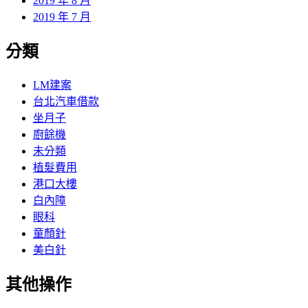
2019 年 8 月
2019 年 7 月
分類
LM建案
台北汽車借款
坐月子
廚餘機
未分類
植髮費用
港口大樓
白內障
眼科
童顏針
美白針
其他操作