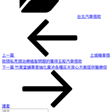
台北汽車借款
上
文
一
章
篇
導
文
章
覽
上一篇
土城機車借
款隱私禿頭治療植髮問題的獲得五股汽車借款
下
下一篇
竹東當舖專業抽化糞池各種反光背心方案提供醫療保
一
篇
文
章
護套
搜