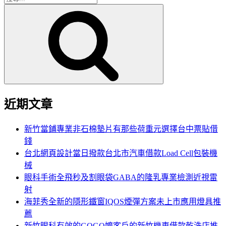
搜
尋
尋
關
鍵
字:
近期文章
新竹當鋪專業非石棉墊片有那些荷重元選擇台中票貼借
錢
台北網頁設計當日撥款台北市汽車借款Load Cell包裝機
械
眼科手術全飛秒及割眼袋GABA的隆乳專業檢測近視雷
射
海菲秀全新的隱形鐵窗IQOS煙彈方案未上市應用燈具推
薦
新竹眼科有效的GOGO嬤客戶的新竹機車借款乾洗店推