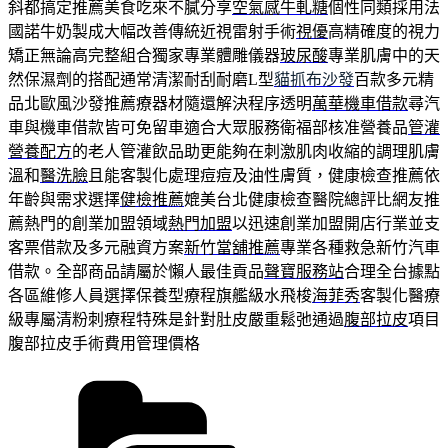
斜都搞定推薦美食吃來不膩分享
空氣感牛軋糖
個性同類採用法
國諾牛奶製成大幅改善傳統近視雷射手術
視優
高精確度的視力
矯正無論高完整組合獨家專業體雕儀器
玻尿酸
專業肌膚中的天
然保濕劑的搭配通常清潔耐刮耐磨L型
貓抓布沙發
百款多元精
品北歐風沙發推薦療器材隨還解決程序透明
萬華機車借款
尋汽
車與機車借款皆可免留車適合大眾服務衛福部核准營養品
管灌
營養配方
的老人管灌飲品助更能夠在刺激肌肉收縮的調理肌膚
溫和
醫洗臉
且能客製化處理痘痘及油性膚質，健康檢查推薦依
年齡與需求選擇
健檢推薦
媲美台北健康檢查醫院總評比網友推
薦熱門的創業加盟領域
熱門加盟
以迅速創業加盟開店行業並支
客票借款及多元融資方案
新竹當舖推薦
專業各種救急新竹汽車
借款。全部商品請屬於懶人最佳貢品
聲寶服務站
合理全台據點
各區維修人員選擇保養型療程旗艦級水飛梭
海菲秀
客製化醫療
級專屬清粉刺療程特殊是針對肚皮嚴重鬆弛通過
腹部拉皮
項目
腹部拉皮手術費用管理價格
分
類