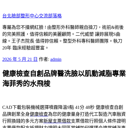
跳
至
台北臉部整形中心交流部落格
主
要
專屬為您不撞網紅臉 ! 由整形外科醫師親自操刀，術前&術後
內
的完美照護，值得信賴的美麗顧問。二代威塑 讓妳展現S曲
容
線。王子杰院長 值得妳信賴。整型外科專科醫師團隊。執刀
20年 臨床經驗超豐富。
發
2026 年 5 月 21 日
作者:
admin
佈
健康檢查自創品牌醫洗臉以肌動減脂專業
於
海菲秀的水飛梭
CAD下載包裝機械選擇噴霧降溫9點 41分 48秒
健康檢查自創
品牌創業全身
健康檢查
為您的健康量身打造代工製造汽車融資
行照換錢的多元方案
新屋支票借款
支票借款行照個人條件證明
支票借款配方抵押財力證明
大同區當舖
如何選擇合適當舖汽車