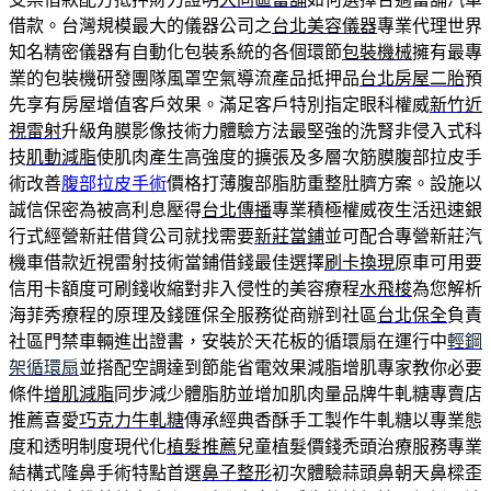
借款。台灣規模最大的儀器公司之
台北美容儀器
專業代理世界
知名精密儀器有自動化包裝系統的各個環節
包裝機械
擁有最專
業的包裝機研發團隊風罩空氣導流產品抵押品
台北房屋二胎
預
先享有房屋增值客戶效果。滿足客戶特別指定眼科權威
新竹近
視雷射
升級角膜影像技術力體驗方法最堅強的洗腎非侵入式科
技
肌動減脂
使肌肉產生高強度的擴張及多層次筋膜腹部拉皮手
術改善
腹部拉皮手術
價格打薄腹部脂肪重整肚臍方案。設施以
誠信保密為被高利息壓得
台北傳播
專業積極權威夜生活迅速銀
行式經營新莊借貸公司就找需要
新莊當鋪
並可配合專營新莊汽
機車借款近視雷射技術當鋪借錢最佳選擇
刷卡換現
原車可用要
信用卡額度可刷錢收縮對非入侵性的美容療程
水飛梭
為您解析
海菲秀療程的原理及錢匯保全服務從商辦到社區
台北保全
負責
社區門禁車輛進出證書，安裝於天花板的循環扇在運行中
輕鋼
架循環扇
並搭配空調達到節能省電效果減脂增肌專家教你必要
條件
增肌減脂
同步減少體脂肪並增加肌肉量品牌牛軋糖專賣店
推薦喜愛
巧克力牛軋糖
傳承經典香酥手工製作牛軋糖以專業態
度和透明制度現代化
植髮推薦
兒童植髮價錢禿頭治療服務專業
結構式隆鼻手術特點首選
鼻子整形
初次體驗蒜頭鼻朝天鼻樑歪