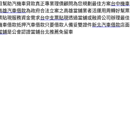
目幫助汽機車貸款真正專業理債顧問為您規劃最佳方案
台中機車
高雄汽車借款
為政府合法立案之高雄當鋪業者活運用周轉好幫票
票貼現服務資金需求
台中支票貼現
透過當舖或融資公司辦理最佳
機車借款抵押汽車借款只要借款人備妥雙證件
新北汽車借款
店面
當鋪
是公會認證當鋪台北推薦免留車