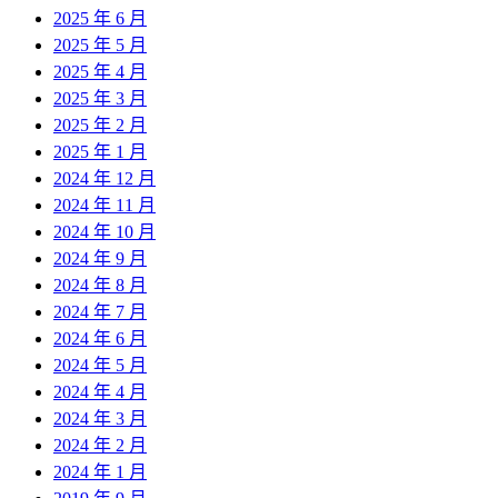
2025 年 6 月
2025 年 5 月
2025 年 4 月
2025 年 3 月
2025 年 2 月
2025 年 1 月
2024 年 12 月
2024 年 11 月
2024 年 10 月
2024 年 9 月
2024 年 8 月
2024 年 7 月
2024 年 6 月
2024 年 5 月
2024 年 4 月
2024 年 3 月
2024 年 2 月
2024 年 1 月