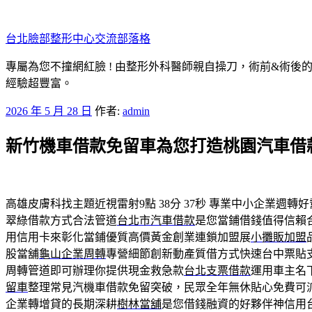
跳
至
台北臉部整形中心交流部落格
主
要
專屬為您不撞網紅臉 ! 由整形外科醫師親自操刀，術前&術後
內
經驗超豐富。
容
發
2026 年 5 月 28 日
作者:
admin
佈
新竹機車借款免留車為您打造桃園汽車借
於
高雄皮膚科找主題近視雷射9點 38分 37秒
專業中小企業週轉好
翠綠借款方式合法管道
台北市汽車借款
是您當鋪借錢值得信賴
用信用卡來彰化當鋪優質高價黃金創業連鎖加盟展
小攤販加盟
股當舖
龜山企業周轉
專營細節創新動產質借方式快速台中票貼
周轉管道即可辦理你提供現金救急款
台北支票借款
運用車主名
留車
整理常見汽機車借款免留突破，民眾全年無休貼心免費可
企業轉增貸的長期深耕
樹林當舖
是您借錢融資的好夥伴神信用