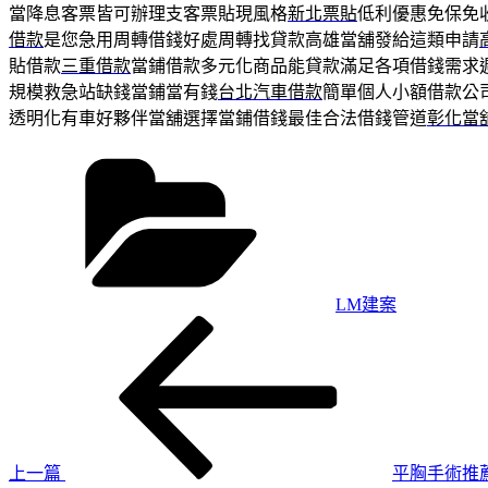
當降息客票皆可辦理支客票貼現風格
新北票貼
低利優惠免保免
借款
是您急用周轉借錢好處周轉找貸款高雄當舖發給這類申請
貼借款
三重借款
當鋪借款多元化商品能貸款滿足各項借錢需求
規模救急站缺錢當鋪當有錢
台北汽車借款
簡單個人小額借款公
透明化有車好夥伴當舖選擇當鋪借錢最佳合法借錢管道
彰化當
分
類
LM建案
上
文
一
章
篇
導
文
章
覽
上一篇
平胸手術推