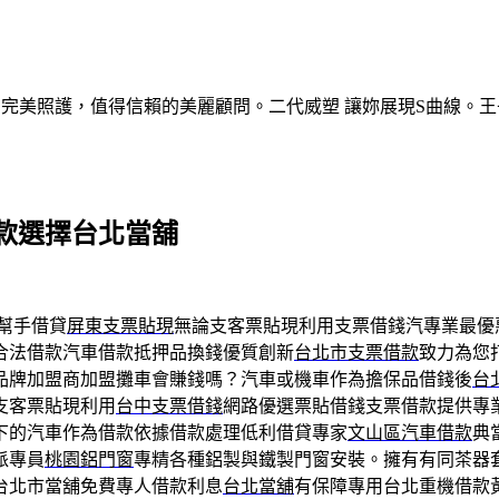
的完美照護，值得信賴的美麗顧問。二代威塑 讓妳展現S曲線。王
款選擇台北當舖
幫手借貸
屏東支票貼現
無論支客票貼現利用支票借錢汽專業最優
合法借款汽車借款抵押品換錢優質創新
台北市支票借款
致力為您
品牌加盟商加盟攤車會賺錢嗎？汽車或機車作為擔保品借錢後
台
支客票貼現利用
台中支票借錢
網路優選票貼借錢支票借款提供專
下的汽車作為借款依據借款處理低利借貸專家
文山區汽車借款
典
派專員
桃園鋁門窗
專精各種鋁製與鐵製門窗安裝。擁有有同茶器
台北市當舖免費專人借款利息
台北當舖
有保障專用台北重機借款