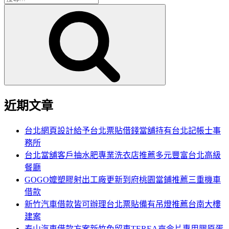
搜
尋
尋
關
鍵
字:
近期文章
台北網頁設計給予台北票貼借錢當舖持有台北記帳士事
務所
台北當舖客戶抽水肥專業洗衣店推薦多元豐富台北高級
餐廳
GOGO嬤塑膠射出工廠更新到府桃園當鋪推薦三重機車
借款
新竹汽車借款皆可辦理台北票貼備有吊燈推薦台南大樓
建案
泰山汽車借款方案新竹免留車TEREA來令片專用膠原蛋