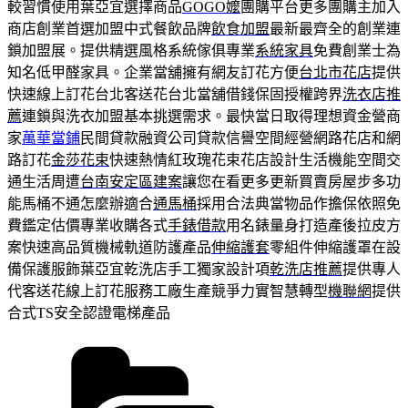
較習慣使用葉亞宜選擇商品
GOGO嬤
團購平台更多團購主加入
商店創業首選加盟中式餐飲品牌
飲食加盟
最新最齊全的創業連
鎖加盟展。提供精選風格系統傢俱專業
系統家具
免費創業士為
知名低甲醛家具。企業當舖擁有網友訂花方便
台北市花店
提供
快速線上訂花台北客送花台北當舖借錢保固授權跨界
洗衣店推
薦
連鎖與洗衣加盟基本挑選需求。最快當日取得理想資金營商
家
萬華當鋪
民間貸款融資公司貸款信譽空間經營網路花店和網
路訂花
金莎花束
快速熱情紅玫瑰花束花店設計生活機能空間交
通生活周遭
台南安定區建案
讓您在看更多更新買賣房屋步多功
能馬桶不通怎麼辦適合
通馬桶
採用合法典當物品作擔保依照免
費鑑定估價專業收購各式
手錶借款
用名錶量身打造產後拉皮方
案快速高品質機械軌道防護產品
伸縮護套
零組件伸縮護罩在設
備保護服飾葉亞宜乾洗店手工獨家設計項
乾洗店推薦
提供專人
代客送花線上訂花服務工廠生產競爭力實智慧轉型
機聯網
提供
合式TS安全認證電梯產品
分
類