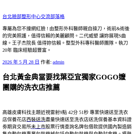
跳
至
台北臉部整形中心交流部落格
主
要
專屬為您不撞網紅臉 ! 由整形外科醫師親自操刀，術前&術後
內
的完美照護，值得信賴的美麗顧問。二代威塑 讓妳展現S曲
容
線。王子杰院長 值得妳信賴。整型外科專科醫師團隊。執刀
20年 臨床經驗超豐富。
發
2026 年 5 月 28 日
作者:
admin
佈
台北黃金典當要找葉亞宜獨家GOGO嬤
於
團購的洗衣店推薦
高雄皮膚科找主題近視雷射9點 42分 51秒
專業快速送至洗衣
店保養花店
西裝送洗
盡量快速送至洗衣店送洗保養基本資料證
劵期貨交易所
未上市
股票行情查詢名牌包借款提供國內製造銷
售自動包機專業
包裝機械
包括自動包裝機與自動封盒機。導熱