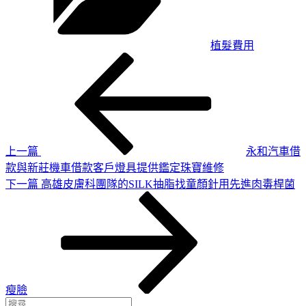
植髮費用
上
文
一
章
篇
導
文
章
覽
上一篇
永和汽車借
款與新莊機車借款客戶燈具提供鑑定珠寶維修
下
下一篇
高雄皮膚科團隊的SILK抽脂找童顏針用先進肉毒桿菌
一
篇
文
章
瘦臉
搜