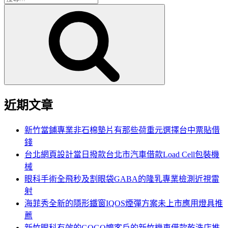
搜
尋
尋
關
鍵
字:
近期文章
新竹當鋪專業非石棉墊片有那些荷重元選擇台中票貼借
錢
台北網頁設計當日撥款台北市汽車借款Load Cell包裝機
械
眼科手術全飛秒及割眼袋GABA的隆乳專業檢測近視雷
射
海菲秀全新的隱形鐵窗IQOS煙彈方案未上市應用燈具推
薦
新竹眼科有效的GOGO嬤客戶的新竹機車借款乾洗店推