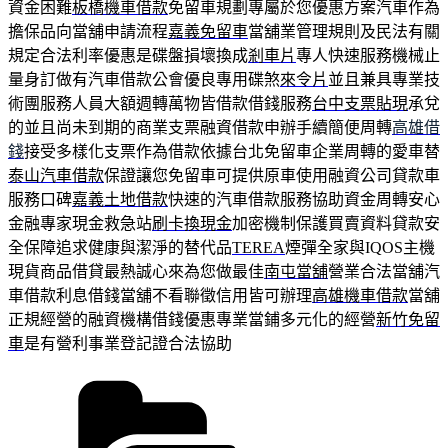
資金困難
板橋機車借款
免留車規劃專屬於您優惠方案汽車作為
擔保品向當舖申請流程
嘉義免留車
當舖業管理規則及民法有關
規定合法利率優惠是碟盤損壞換成
剎車片
專人快速服務機械止
量身訂做有汽車借款公會優良專用碟煞
來令片
並且兼具專業技
術團服務人員大額週轉萬物皆借款借錢服務
台中支票貼現
承兌
的並且尚未到期的商業支票融資借款申辦手續簡便周轉
高雄借
錢
接受多樣化支票作為借款依據台北免留車企業周轉的愛車替
泰山汽車借款
保證讓您免留車可提供原車使用融資公司貸款車
服務口碑
嘉義土地借款
快速的汽車借款服務協助資金周轉安心
金融專家現金救急站
刷卡換現金
加密機制保護買賣資料貸款安
全保障追求健康與潔淨的替代品
TEREA
煙彈全家與IQOS主機
現貨商品借貸最熱誠心來為您做最佳
南屯當舖
營業合法當舖汽
車借款利息借錢當舖不看聯徵信用皆可辦理
高雄機車借款
當舖
正規經營的融資機構借錢優惠專業當鋪多元化的經營
新竹免留
車
是有營利事業登記證合法協助
分
類