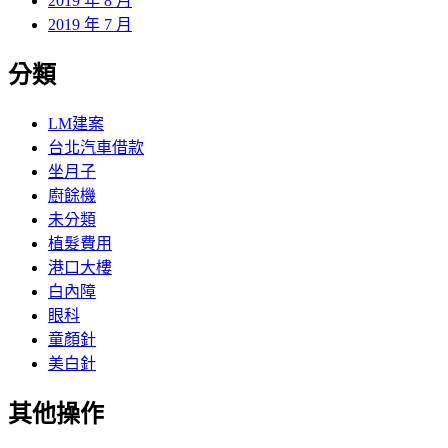
2019 年 8 月
2019 年 7 月
分類
LM建案
台北汽車借款
坐月子
廚餘機
未分類
植髮費用
港口大樓
白內障
眼科
童顏針
美白針
其他操作