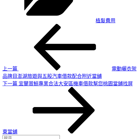
植髮費用
上
文
一
章
篇
導
文
章
覽
上一篇
電動曬衣架
品牌目澎湖旅遊與五股汽車借款配合附近當舖
下
下一篇
宜蘭賞鯨專業合法大安區機車借款幫您桃園當鋪找屏
一
篇
文
章
東當舖
搜