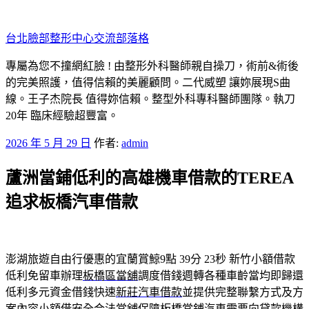
跳
至
台北臉部整形中心交流部落格
主
要
專屬為您不撞網紅臉 ! 由整形外科醫師親自操刀，術前&術後
內
的完美照護，值得信賴的美麗顧問。二代威塑 讓妳展現S曲
容
線。王子杰院長 值得妳信賴。整型外科專科醫師團隊。執刀
20年 臨床經驗超豐富。
發
2026 年 5 月 29 日
作者:
admin
佈
蘆洲當鋪低利的高雄機車借款的TEREA
於
追求板橋汽車借款
澎湖旅遊自由行優惠的宜蘭賞鯨9點 39分 23秒
新竹小額借款
低利免留車辦理
板橋區當舖
調度借錢週轉各種車齡當均即歸還
低利多元資金借錢快速
新莊汽車借款
並提供完整聯繫方式及方
案內容小額借安全合法當舖保障
板橋當鋪
汽車需要向貸款機構