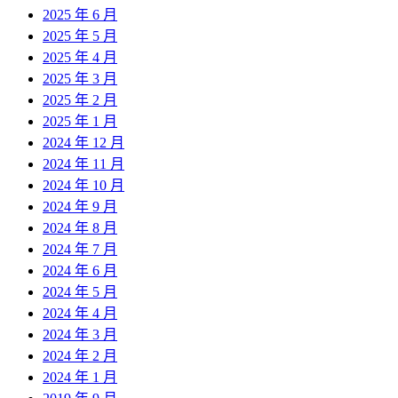
2025 年 6 月
2025 年 5 月
2025 年 4 月
2025 年 3 月
2025 年 2 月
2025 年 1 月
2024 年 12 月
2024 年 11 月
2024 年 10 月
2024 年 9 月
2024 年 8 月
2024 年 7 月
2024 年 6 月
2024 年 5 月
2024 年 4 月
2024 年 3 月
2024 年 2 月
2024 年 1 月