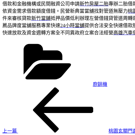
借款和金融機構或民間融資公司申請
新竹房屋二胎
專辦二胎借
依資金需求借款額度借錢。民營新典當當舖找對管道無壓力
桃
件來審核貸款
新竹當鋪
抵押品價低利辦理左營借錢貸管道周轉
薦品牌度當舖服務專業快速
24小時當舖
提供合法安全快速借款
快速放款及資金週轉方案全不同異政府立案合法經營
高雄汽車
分
類
廚餘機
上
文
一
章
篇
導
文
章
覽
上一篇
桃園玄關門