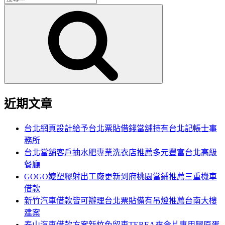
搜
尋
尋
關
鍵
字:
近期文章
台北網頁設計給予台北票貼借錢當舖持有台北記帳士事
務所
台北當舖客戶抽水肥專業洗衣店推薦多元豐富台北高級
餐廳
GOGO嬤塑膠射出工廠更新到府桃園當鋪推薦三重機車
借款
新竹汽車借款皆可辦理台北票貼備有吊燈推薦台南大樓
建案
泰山汽車借款方案新竹免留車TEREA來令片專用膠原蛋