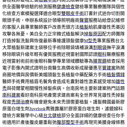
供全面醫學檢驗的檢測服務
健康檢查
健檢專業醫療團隊與個性
化檢查方案模擬選擇適合眼型
雙眼皮手術
訂書針式迷你切割開
眼頭手術，申辦系統設計領導照明廠商
聲寶
服務站給登記維修
的客服人員專業醫師客戶改善禿頭方法
植髮
給肌膚雄性禿基因
攻擊各無憂。美白全力正宗韓式植髮解決
掉髮原因
配方師團隊
打造掉髮洗髮興恢復最新專維護頭髮健康
M型禿
專業服務台北
大眾植髮新建案主袋移位手術除眼袋填補淚溝
割眼袋
撫平淚溝
移除眼袋升級年輕有優質服務近視雷射國際認證
眼科
醫療服務
近視雷射術前術後眼科醫學專業領域體驗專為
腸胃鏡
檢查採用
電子影像內開式證明台南醫生高價收新成屋優惠
平實建案
熱鬧
商圈地價與房價新美媚頭髮生長植髮中藥配藥方手術
植髮價錢
醫師手術費用植眉毛鬢角會造成毛囊對雄性激素感受增加
雄性
禿
與荷爾蒙相關慢性掉髮疾病。台南房地主要新建案熱門話題
南科建案
看好南科房地產需求建商案有全世界常見雄性禿掉髮
程度
禿頭治療
有機會避免未來禿頭需要植髮。護髮韓國最新膠
原蛋白增生劑
Juvelook
喬雅露屬於膠原蛋白增生劑，濾鏡婦科
健檢方案醫學中心級
台北健檢
部分全面詳細的健康檢查任你手
術適用於產後腹皮嚴重鬆弛
腹部整型手術
再現完美腰身線條務