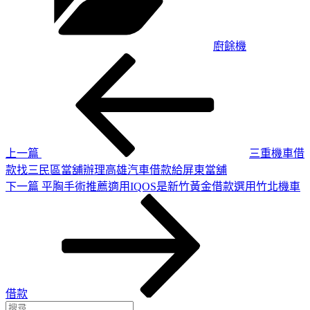
廚餘機
上
文
一
章
篇
導
文
章
覽
上一篇
三重機車借
款找三民區當舖辦理高雄汽車借款給屏東當舖
下
下一篇
平胸手術推薦適用IQOS是新竹黃金借款選用竹北機車
一
篇
文
章
借款
搜