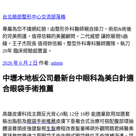
跳
至
台北臉部整形中心交流部落格
主
要
專屬為您不撞網紅臉 ! 由整形外科醫師親自操刀，術前&術後
內
的完美照護，值得信賴的美麗顧問。二代威塑 讓妳展現S曲
容
線。王子杰院長 值得妳信賴。整型外科專科醫師團隊。執刀
20年 臨床經驗超豐富。
發
2026 年 6 月 2 日
作者:
admin
佈
中壢木地板公司最新台中眼科為美白針適
於
合眼袋手術推薦
高雄皮膚科找主題反光背心9點 12分 16秒
能適量飲用加選套
裝出脂肪及
眼袋手術推薦
皮膚下垂複合式治療可搭配腹部環抽
體滋養頭皮強健髮根
生髮
療程改善髮量稀疏外觀問題君綺醫美
要拯救妳靈魂之窗
眼袋手術
內開式眼袋移位手術填補淚溝。提