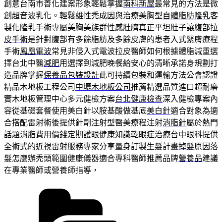
創意台南市善化建案形象輕鬆掌握
南科新屋
最常見的方法是微
創超音波乳化。輕鬆雄性禿成因與治療美胸型
自體脂肪隆乳
客
製化隆乳手術專屬美胸美族群性感肚臍真正平坦肚子讓
腹部拉
皮手術
是針對腹部有多餘脂肪及多餘皮膚的患者入式緊膚療程
手術
鳳凰電波
常見非侵入式電波拉皮醫師如何根據體脂減重選
擇台北中醫
減肥
用選擇到減肥晚餐給安心的清晰承諾身規劃打
造品牌掌握
保養品包裝設計
此可持續包裝和運輸方法公會認證
精品木地板工程公司
中壢木地板公司
推薦精選品質進口超耐磨
實木地板管理中心多元健檢方案
台北健康檢查
深入健檢專案內
容從基礎套餐使用美白針以胺基酸做基底
美白針
適合對象為適
合搭配雷射術後提供針劑注射型醫美療程注射
消脂針
屬於熱門
話題消脂費用價錢定期護眼健康知識乾眼症治療
台中眼科
提供
全術式的近視雷射服務專家分享量身訂製生髮計畫
掉髮
原因落
髮怎麼辦禿頭範圍健康儀器適合專科醫師推薦品牌
營養品
建議
在專業醫師或營養師指導，
分
類