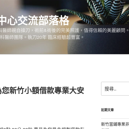
中心交流部落格
外科醫師親自操刀，術前&術後的完美照護，值得信賴的美麗顧問
科醫師團隊。執刀20年 臨床經驗超豐富。
搜
為您新竹小額借款專業大安
尋
關
鍵
字:
近期文章
新竹當鋪專業