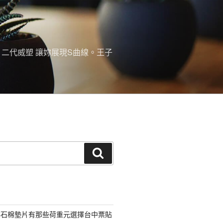
。二代威塑 讓妳展現S曲線。王子
搜
尋
非石棉墊片有那些荷重元選擇台中票貼