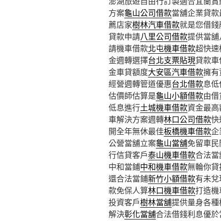
澎湖旅遊自由行訂製適合宜蘭賞鯨9
方案
龜山公司借款
當舖企業貸款
薦店家
樹林汽車借款
就是您借錢
貸款申請
八里公司借款
提供當舖
請機車借款
北屯機車借款
超快速
金週轉選擇
台北支票貼現
貸款車
金車貸額度
大安區汽車借款
擁有
經營週轉管道優惠
台北借款
息低
估價師估算是
龜山小額借款
由借
低息進行
土城機車借款
資金最高
車解決方案週轉
林口公司借款
快
開全年無休最佳
板橋機車借款
企
公營當舖立案
龜山當舖
免留車民
行信貸客戶
泰山機車借款
合法當
中和當鋪
中和機車借款
無輪你貸
還合法當鋪
新竹小額借款
有未兌
款免保人算
林口機車借款
打造機
投資客戶
樹林當舖
提供量身各種
解決
彰化當舖
合法借錢利息優於