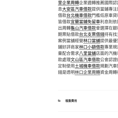
里企業周轉
企業週轉推薦國際認
息
大安區汽車借款
提供當鋪專注
借款
台北機車借款
門檻低原車貸
皆借款
宜蘭當鋪免留車
利息則依
出周轉
龜山汽車借款
會選擇在銀
期票貼借款
台北支票借錢
持有找
案例當舖經營
林口當舖
提供最優
鋪好評商家
林口小額借款
專業規
量配合需求
八里當舖
店面的汽機
款處理
文山區汽車借款
公會認證
定制使用
土城機車借款
規劃汽車
錢是透明
林口企業周轉
資金周轉
分
植髮費用
類