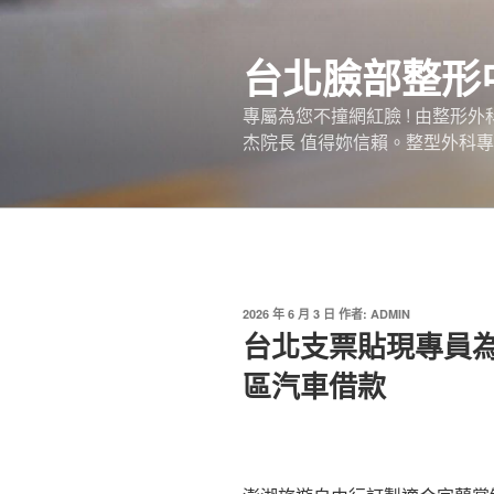
跳
至
台北臉部整形
主
要
專屬為您不撞網紅臉 ! 由整形
內
杰院長 值得妳信賴。整型外科專
容
發
2026 年 6 月 3 日
作者:
ADMIN
佈
台北支票貼現專員
於
區汽車借款