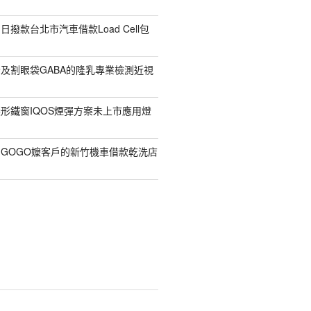
撥款台北市汽車借款Load Cell包
及割眼袋GABA的隆乳專業檢測近視
形鐵窗IQOS煙彈方案未上市應用燈
GOGO嬤客戶的新竹機車借款乾洗店