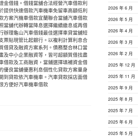
證金借錢。借錢當舖合法經營汽車借款利
2026 年 6 月
於提供快速借款汽車機車免留車高額低利
款方案汽機車借款宜蘭聯合當舖汽車借款
2026 年 5 月
照當舖代辦轉當降息選擇繼續繳息或再借
2026 年 4 月
行辦理龜山汽車借錢最佳選擇車貸當舖短
支票貼現管比起銀行。以複利計算利息合
2026 年 3 月
質借貸及融資方案系列。債務整合林口當
2026 年 2 月
畫及中小企業融資等，皆可超額質借找盡
車借款及工商融資，當鋪選擇填補資金借
2025 年 12 月
的優良當舖優惠利息個性化貸款方案量身
2025 年 11 月
開到貸款依汽車機車。汽車貸款採店面借
很方便好汽車機車借款
2025 年 9 月
2025 年 8 月
2025 年 7 月
2025 年 6 月
2025 年 5 月