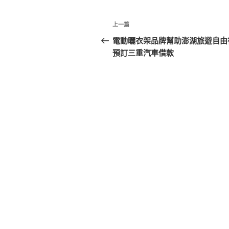
文
上
上一篇
章
一
電動曬衣架品牌幫助澎湖旅遊自由
篇
預訂三重汽車借款
導
文
覽
章