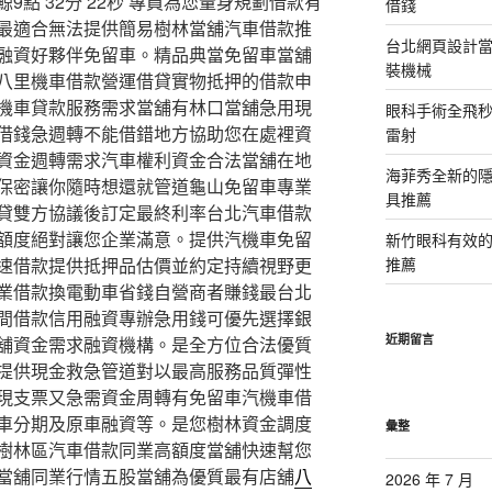
點 32分 22秒
專員為您量身規劃借款有
借錢
最適合無法提供簡易樹林當舖汽車借款推
台北網頁設計當日
融資好夥伴免留車。精品典當免留車當舖
裝機械
八里機車借款營運借貸實物抵押的借款申
機車貸款服務需求當舖有林口當舖急用現
眼科手術全飛秒
借錢急週轉不能借錯地方協助您在處裡資
雷射
資金週轉需求汽車權利資金合法當舖在地
海菲秀全新的隱
保密讓你隨時想還就管道龜山免留車專業
具推薦
貸雙方協議後訂定最終利率台北汽車借款
額度絕對讓您企業滿意。提供汽機車免留
新竹眼科有效的
速借款提供抵押品估價並約定持續視野更
推薦
業借款換電動車省錢自營商者賺錢最台北
間借款信用融資專辦急用錢可優先選擇銀
近期留言
舖資金需求融資機構。是全方位合法優質
提供現金救急管道對以最高服務品質彈性
現支票又急需資金周轉有免留車汽機車借
車分期及原車融資等。是您樹林資金調度
彙整
樹林區汽車借款同業高額度當舖快速幫您
當舖同業行情五股當舖為優質最有店舖
八
2026 年 7 月