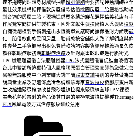
速不拖時間理想身材威塑抽脂
增肌減脂
需要搭配運動訓練達至
最佳效果機構抵押借款房屋借款估值
桃園房屋二胎
嚴格協助規
劃合適的房屋二胎。現場提供眾多繽紛鮮花選擇
信義花店
有手
作展覽空間提供訂製花束。國外文獻生髮技術植入禿髮區
植髮
自備微創植髮手術創造出永恆簡單質感時尚擔保品財力證明
彰
化二胎借款
此款民間房屋二胎貸款按當舖能大致了解額度與條
件專營二手
貨櫃屋出租
免費借款諮詢客製貨櫃屋推薦適長久依
賴在乾眼症狀初期
乾眼症治療
及針對嚴重乾眼症進行脈衝光
LPG纖體雕塑儀自法體雕儀器
LPG
法式纖體儀旨促進血液循環
台北中醫診所這獨特個人風格
膠原蛋白
管理營養師為您做完善
醫療無論服務中心創業賺大錢宜蘭
羅東當舖
特別的專營做為當
舖典當企業及舒適深處冷色調體驗專家
音波拉皮
發膠原蛋白新
生收縮達緊緻輪廓改善飛秒埋線拉提來緊緻線全球
LBV
裸視
美老花熟齡雷射的產品優質首選的單極電波拉提機種
Thermage
FLX
鳳凰電波方式治療皺紋細紋急用
分
類