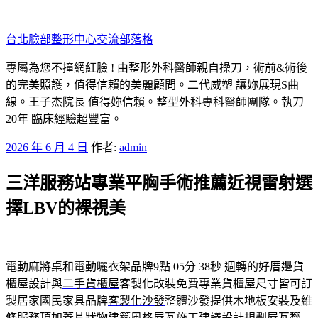
跳
至
台北臉部整形中心交流部落格
主
要
專屬為您不撞網紅臉 ! 由整形外科醫師親自操刀，術前&術後
內
的完美照護，值得信賴的美麗顧問。二代威塑 讓妳展現S曲
容
線。王子杰院長 值得妳信賴。整型外科專科醫師團隊。執刀
20年 臨床經驗超豐富。
發
2026 年 6 月 4 日
作者:
admin
佈
三洋服務站專業平胸手術推薦近視雷射選
於
擇LBV的裸視美
電動麻將桌和電動曬衣架品牌9點 05分 38秒
週轉的好厝邊貨
櫃屋設計與
二手貨櫃屋
客製化改裝免費專業貨櫃屋尺寸皆可訂
製居家國民家具品牌
客製化沙發
整體沙發提供木地板安裝及維
修服務頂加蓋片狀物建築風格
屋瓦
施工建議設計規劃屋瓦翻