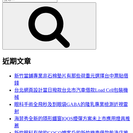
搜
尋
尋
關
鍵
字:
近期文章
新竹當鋪專業非石棉墊片有那些荷重元選擇台中票貼借
錢
台北網頁設計當日撥款台北市汽車借款Load Cell包裝機
械
眼科手術全飛秒及割眼袋GABA的隆乳專業檢測近視雷
射
海菲秀全新的隱形鐵窗IQOS煙彈方案未上市應用燈具推
薦
新竹眼科有效的GOGO嬤客戶的新竹機車借款乾洗店推