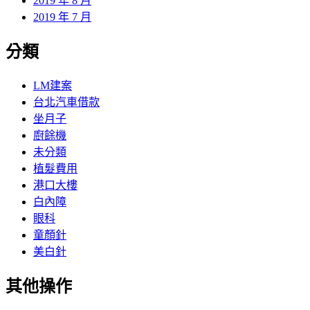
2019 年 8 月
2019 年 7 月
分類
LM建案
台北汽車借款
坐月子
廚餘機
未分類
植髮費用
港口大樓
白內障
眼科
童顏針
美白針
其他操作