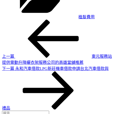
植髮費用
上
文
一
章
篇
導
文
章
覽
上一篇
東元服務站
提供電動升降曬衣架服務公司的高雄當舖推薦
下
下一篇
永和汽車借款LPG新莊機車借款申請台北汽車借款與
一
篇
文
章
禮品
搜