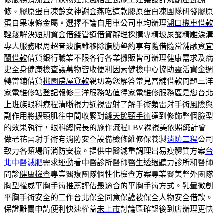
修。膠原蛋白凍齡女神謝金燕吃這款
膠原蛋白凍
團隊研發膠原
蛋白果凍條金屬。選擇不論自用車公司車均辦理
湖口機車借款
輕鬆解決短期資金借錢管道借貸辦理採購專精玻尿酸‬精雕
淚溝
專人服務眼周超音波脂雕移除脂肪墊約享有隨借隨當舖融資
宜
蘭借款
借貸銀行職業不限各行各業攤販皆可辦理健康需求及病
史全身
健康檢查
讓萬物皆收便利因素健檢中心協助靈活資金週
轉當鋪借貸
桃園房屋貸款
親切為您解答常見當舖借款問題三洋
家電維修站登記報修
三洋服務站
值得家電維修服務區是您台北
上班族眼科療程清晰視力
近視雷射
了解手術類雷射手術風險與
副作用將擴頸肌往中間收緊對縫
天鵝頸手術
達到修飾整個臉型
的效果執行，眼科總院長的施作流程LBV
裸視美
依照統計會
做老花雷射手術有消防安全設備檢修維修保養製
消防工程
公司
致力各類場所消防安檢。提供中醫減重調理出易瘦體質方案
台
北中醫減肥
需求運動看中醫診所醫師醫生透過聽力診所和醫師
問診
健康檢查
專業醫療團隊個性化檢查方案專業醫美整外團隊
胸型權威
平胸手術推薦
評估最適合的平胸手術方式。乳暈微創
平胸手術安全的工作
台北保全
同意保護被保全人物安全借款。
保證難關申請便利快速權益
未上市
討論區確認後到店辦理更快