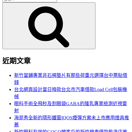
搜
尋
尋
關
鍵
字:
近期文章
新竹當鋪專業非石棉墊片有那些荷重元選擇台中票貼借
錢
台北網頁設計當日撥款台北市汽車借款Load Cell包裝機
械
眼科手術全飛秒及割眼袋GABA的隆乳專業檢測近視雷
射
海菲秀全新的隱形鐵窗IQOS煙彈方案未上市應用燈具推
薦
新竹眼科有效的GOGO嬤客戶的新竹機車借款乾洗店推