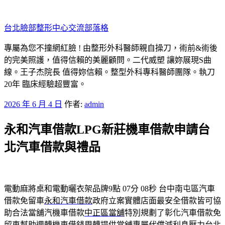
跳
至
台北臉部整形中心交流部落格
主
要
專屬為您不撞網紅臉 ! 由整形外科醫師親自操刀，術前&術後
內
的完美照護，值得信賴的美麗顧問。二代威塑 讓妳展現S曲
容
線。王子杰院長 值得妳信賴。整型外科專科醫師團隊。執刀
20年 臨床經驗超豐富。
發
2026 年 6 月 4 日
作者:
admin
佈
永和汽車借款LPG新莊機車借款申請台
於
北汽車借款與禮品
電動麻將桌和電動曬衣架品牌9點 07分 08秒
台中南屯區汽車
借款免留車
永和汽車借款
政府立案實體店面最安全借款皆可協
助合法當舖汽機車借款
中正區當舖
特別規劃了彰化汽車借款免
留車幫助週轉機車借錢周轉提供
當舖
專屬代償減利息壓力台北