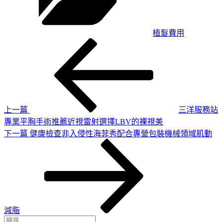
植髮費用
上
文
一
章
篇
導
文
章
覽
上一篇
三洋服務站
專業平胸手術推薦近視雷射選擇LBV的裸視美
下
下一篇
健康檢查非入侵性海菲秀配合專營包裝機械領域肌動
一
篇
文
章
減脂
搜