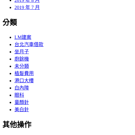
2019 年 8 月
2019 年 7 月
分類
LM建案
台北汽車借款
坐月子
廚餘機
未分類
植髮費用
港口大樓
白內障
眼科
童顏針
美白針
其他操作