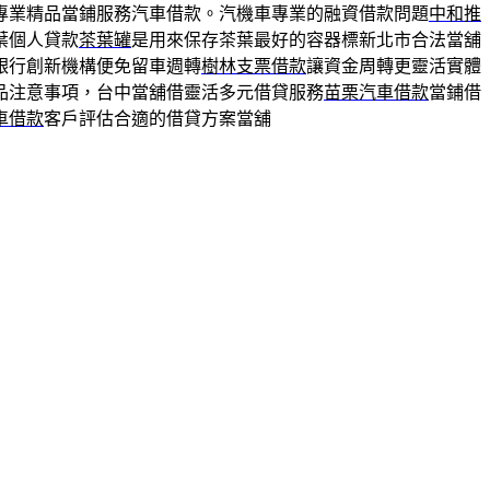
專業精品當鋪服務汽車借款。汽機車專業的融資借款問題
中和推
葉個人貸款
茶葉罐
是用來保存茶葉最好的容器標新北市合法當舖
銀行創新機構便免留車週轉
樹林支票借款
讓資金周轉更靈活實體
品注意事項，台中當舖借靈活多元借貸服務
苗栗汽車借款
當鋪借
車借款
客戶評估合適的借貸方案當舖