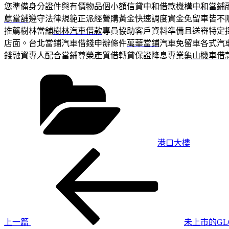
您準備身分證件與有價物品個小額信貸中和借款機構
中和當鋪
薦當舖
遵守法律規範正派經營購黃金快速調度資金免留車皆不
推薦樹林當舖
樹林汽車借款
專員協助客戶資料準備且送審特定
店面。台北當鋪汽車借錢申辦條件
萬華當鋪
汽車免留車各式汽
錢融資專人配合當鋪尊榮產質借轉貸保證降息專業
龜山機車借
分
類
港口大樓
上
文
一
章
篇
導
文
章
覽
上一篇
未上市的GL