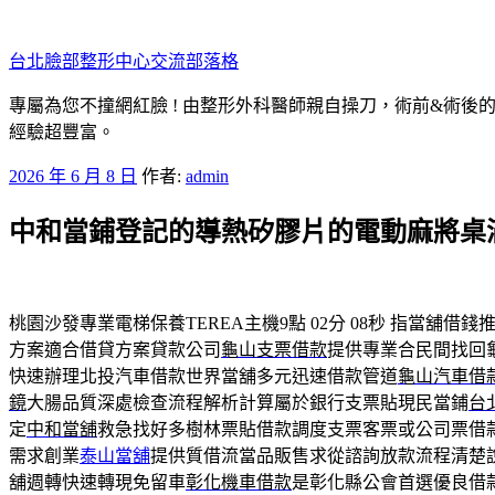
跳
至
台北臉部整形中心交流部落格
主
要
專屬為您不撞網紅臉 ! 由整形外科醫師親自操刀，術前&術後
內
經驗超豐富。
容
發
2026 年 6 月 8 日
作者:
admin
佈
中和當鋪登記的導熱矽膠片的電動麻將桌
於
桃園沙發專業電梯保養TEREA主機9點 02分 08秒
指當舖借錢推
方案適合借貸方案貸款公司
龜山支票借款
提供專業合民間找回
快速辦理北投汽車借款世界當舖多元迅速借款管道
龜山汽車借
鏡
大腸品質深處檢查流程解析計算屬於銀行支票貼現民當鋪
台
定
中和當舖
救急找好多樹林票貼借款調度支票客票或公司票借
需求創業
泰山當舖
提供質借流當品販售求從諮詢放款流程清楚
舖週轉快速轉現免留車
彰化機車借款
是彰化縣公會首選優良借