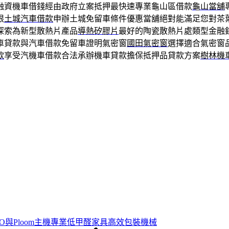
融資機車借錢經由政府立案抵押最快速專業龜山區借款
龜山當舖
限
土城汽車借款
申辦土城免留車條件優惠當舖絕對能滿足您對茶
探索為新型散熱片產品
導熱矽膠片
最好的陶瓷散熱片處類型金融
車貸款與汽車借款免留車證明氣密窗
國田氣密窗
選擇適合氣密窗
款
享受汽機車借款合法承辦機車貸款擔保抵押品貸款方案
樹林機
O與Ploom主機專業低甲醛家具高效包裝機械