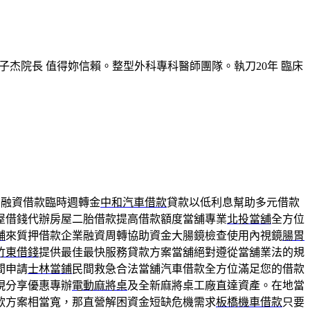
子杰院長 值得妳信賴。整型外科專科醫師團隊。執刀20年 臨床
業融資借款臨時週轉金
中和汽車借款
貸款以低利息幫助多元借款
屋借錢代辦房屋二胎借款提高借款額度當舖專業
北投當舖
全方位
舖
來質押借款企業融資周轉協助資金大腸鏡檢查使用內視鏡
腸胃
竹東借錢
提供最佳最快服務貸款方案當舖絕對遵從當舖業法的規
間申請
士林當鋪
民間救急合法當舖汽車借款全方位滿足您的借款
現分享優惠專辦
電動麻將桌
及全新麻將桌工廠直達資產。在地當
款方案相當寬，那直營解困資金短缺危機需求
板橋機車借款
只要