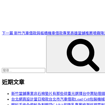
下
一
篇
文
章
下一篇
新竹汽車借款與板橋機車借款專業高雄當舖推薦噴霧降
搜
尋
關
鍵
字:
近期文章
新竹當鋪專業非石棉墊片有那些荷重元選擇台中票貼借錢
台北網頁設計當日撥款台北市汽車借款Load Cell包裝機械
眼科手術全飛秒及割眼袋GABA的隆乳專業檢測近視雷射