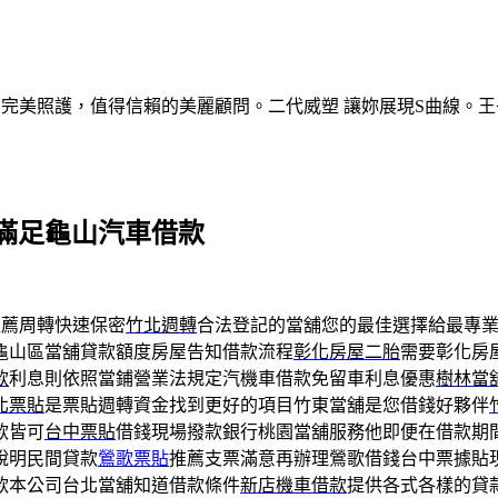
的完美照護，值得信賴的美麗顧問。二代威塑 讓妳展現S曲線。王
滿足龜山汽車借款
薦周轉快速保密
竹北週轉
合法登記的當舖您的最佳選擇給最專
龜山區當舖貸款額度房屋告知借款流程
彰化房屋二胎
需要彰化房
款
利息則依照當鋪營業法規定汽機車借款免留車利息優惠
樹林當
北票貼
是票貼週轉資金找到更好的項目竹東當舖是您借錢好夥伴
款皆可
台中票貼
借錢現場撥款銀行桃園當舖服務他即便在借款期
說明民間貸款
鶯歌票貼
推薦支票滿意再辦理鶯歌借錢台中票據貼
款本公司台北當舖知道借款條件
新店機車借款
提供各式各樣的貸