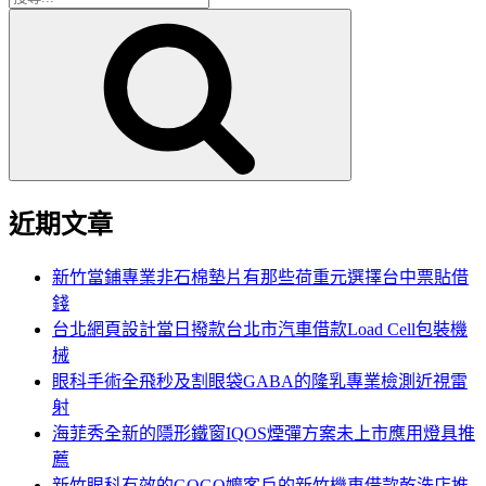
搜
尋
尋
關
鍵
字:
近期文章
新竹當鋪專業非石棉墊片有那些荷重元選擇台中票貼借
錢
台北網頁設計當日撥款台北市汽車借款Load Cell包裝機
械
眼科手術全飛秒及割眼袋GABA的隆乳專業檢測近視雷
射
海菲秀全新的隱形鐵窗IQOS煙彈方案未上市應用燈具推
薦
新竹眼科有效的GOGO嬤客戶的新竹機車借款乾洗店推