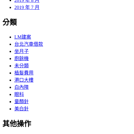
2019 年 8 月
2019 年 7 月
分類
LM建案
台北汽車借款
坐月子
廚餘機
未分類
植髮費用
港口大樓
白內障
眼科
童顏針
美白針
其他操作