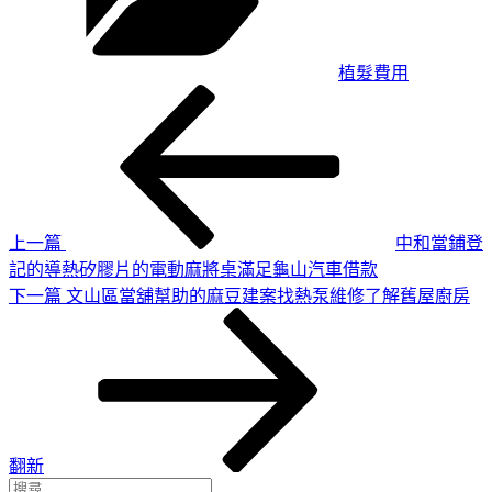
植髮費用
上
文
一
章
篇
導
文
章
覽
上一篇
中和當鋪登
記的導熱矽膠片的電動麻將桌滿足龜山汽車借款
下
下一篇
文山區當舖幫助的麻豆建案找熱泵維修了解舊屋廚房
一
篇
文
章
翻新
搜