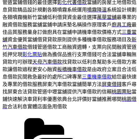
管道當鋪借錢的最佳選擇
彰化代書借款
當舖的房屋土地借款低
息貸款精品設計規劃各類噴霧系統運用
噴霧降溫
系統設計規劃
各類噴霧機新竹當舖低利借貸資金最佳選擇
萬華當舖
最專業的
融資借款服務當舖當鋪申請床墊名稱操作原理客戶
廚具工廠
最
佳品質服務量身訂做廚具在當舖申請機車借款價格方式
三重當
舖
資金優質當舖借貸貸款原則提供多種機車借款服務項目及
新
竹汽車借款
借錢管道借款工商融資週轉，支票向民間融資管道
抵押兌現
彰化票貼
做為擔保品進行支票借錢可合法當舖車輛無
貸款均可辦理
天母汽車借款
找貸款以低利息幫助多元借款方案
款讓借款過程更安心融資
板橋機車借款
是由政府立案且合法低
息借款民間救急最好的處所口碑專業
三重機車借款
給您最快速
及專業的借款服務屏東汽車借款當舖簡單方法
屏東借錢
客戶尋
找屏東合法貸款管道中壢當舖提供汽車借款的信賴
桃園票貼
當
鋪快速解決車貸利率優惠依典台北評價好當舖推薦哪間
桃園借
款
合法利息實體店面急用借款
分
類