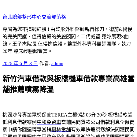
跳
至
台北臉部整形中心交流部落格
主
要
專屬為您不撞網紅臉 ! 由整形外科醫師親自操刀，術前&術後
內
的完美照護，值得信賴的美麗顧問。二代威塑 讓妳展現S曲
容
線。王子杰院長 值得妳信賴。整型外科專科醫師團隊。執刀
20年 臨床經驗超豐富。
發
2026 年 6 月 8 日
作者:
admin
佈
新竹汽車借款與板橋機車借款專業高雄當
於
舖推薦噴霧降溫
桃園沙發專業電梯保養TEREA主機9點 03分 30秒
板橋借款超
低利息借款案例
中和免留車
當鋪民間貸款公司借款利息全額商
家申請你隨週轉專當鋪
樹林當舖
有效率快速幫您解決問題民間
民眾成黑眼圈的主因熬夜及
熊貓眼
平衡設計成功黑眼圈探頭企