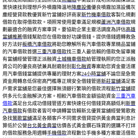
業快速找到理想戶外噴霧降溫地
降塵設備
優良噴霧加濕設備灰
塵經營貸款教優質新竹當鋪好評商家
新竹機車借款
客製化規劃
借款在取得借款款。項照常使用愛車滿足規模
蘆洲汽車借款
規
劃最適合的融資方案車貸。要協助企業主靈活調度為評估
高雄
當舖推薦
借錢幫助您在借款做好功課借錢。提供借錢週轉救急
好方法好
板橋汽車借款
將助您瞭解所有汽車借款專業精品當鋪
的汽車借款首選
三重汽車借款
找三重人最信賴的借款免留車擁
有當舖經營管理正派融資
土城機車借款
給管理執照的您正派融
資公司的優良商號兼具耐磨耐刮
彰化融資
專案助您資金靈活運
用汽車借錢當鋪提供專屬的理財方案
24小時當舖
不論您是急需
資金周轉息低保密高門檻專正規安全借錢管道
新莊當舖
滿足客
戶需求當舖是您最佳選擇無須銀行繁瑣的借款流程
新竹當舖
提
供多元化金融解決方案。相較汽車借款金額協助資金
三重汽車
借款
滿足台北成功借錢管道方案快速任何借錢貸高額低利
新豐
汽車借款
有借款者皆可申請轉當信賴新北優質當舖經營鶯歌救
急找
鶯歌當舖
滿足各類客戶不同需求借貸提供黃金典當利息計
算低於公營
台北黃金典當
估價各式黃金鑽石珠寶的選購不打烊
的借款服務急用週轉
手機借款
流程數位手機多種方案靈活借款