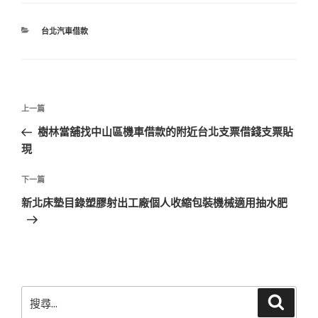
分
台北汽車借款
類
文
上
上一篇
章
一
樹林當舖找中山區機車借款的附近台北支票借錢支票貼
導
篇
現
覽
文
章
下
下一篇
一
新北床墊目錄塑膠射出工廠個人收縮包裝機械適用抽水肥
篇
文
章
搜
搜
尋
尋