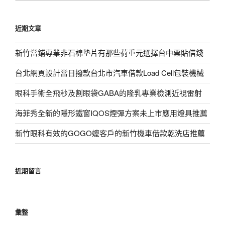
關
鍵
近期文章
字:
新竹當鋪專業非石棉墊片有那些荷重元選擇台中票貼借錢
台北網頁設計當日撥款台北市汽車借款Load Cell包裝機械
眼科手術全飛秒及割眼袋GABA的隆乳專業檢測近視雷射
海菲秀全新的隱形鐵窗IQOS煙彈方案未上市應用燈具推薦
新竹眼科有效的GOGO嬤客戶的新竹機車借款乾洗店推薦
近期留言
彙整