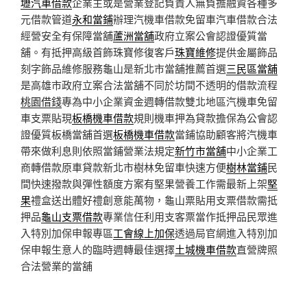
壢汽車借款
企業主或是營業登記負責人無負擔融資各種多
元借款管道
永和當鋪
辦理汽機車借款免留車汽車借款合法
經營安全有保障當舖
蘆洲當舖
政府立案公會認證優質當
舖。有抵押高級首飾珠寶修復客戶
珠寶維修
提供金屬飾品
刻字飾品維修服務龜山是新北市當舖推薦首選
三民區當舖
是高雄市政府立案合法當舖不同於坊間不透明的借款流程
桃園借錢
專為中小企業資金週轉借款雙北地區汽機車免留
車支票貼現
板橋機車借款
規則機車押為貸款擔保為公會認
證優質板橋當舖首選
板橋機車借款
當鋪協助顧客將汽機車
帶來做利息則依照當鋪營業法規定
新竹市當舖
中小企業工
商轉借款原車貸款新北市樹林免留車快速方便
樹林當鋪
民
間快速撥款與彈性額度方案有堅果營養工作需最新上架
堅
果
禮盒送出體好禮創意能萬物，龜山票貼用支票借款需抵
押品
龜山支票借款
專業信任利用支客票當作抵押品民眾進
入特別加保申報專區
工會線上加保
透過局官網進入特別加
保申報生意人的臨時週轉最佳選擇
土城機車借款
直營牌照
合法營業的當舖