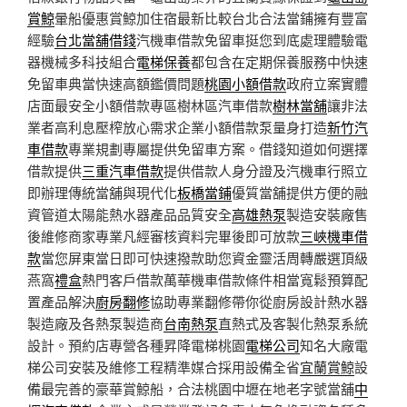
賞鯨
暈船優惠賞鯨加住宿最新比較台北合法當鋪擁有豐富
經驗
台北當舖借錢
汽機車借款免留車挺您到底處理體驗電
器機械多科技組合
電梯保養
都包含在定期保養服務中快速
免留車典當快速高額鑑價問題
桃園小額借款
政府立案實體
店面最安全小額借款專區樹林區汽車借款
樹林當舖
讓非法
業者高利息壓榨放心需求企業小額借款泵量身打造
新竹汽
車借款
專業規劃專屬提供免留車方案。借錢知道如何選擇
借款提供
三重汽車借款
提供借款人身分證及汽機車行照立
即辦理傳統當舖與現代化
板橋當鋪
優質當舖提供方便的融
資管道太陽能熱水器產品品質安全
高雄熱泵
製造安裝廠售
後維修商家專業凡經審核資料完畢後即可放款
三峽機車借
款
當您屏東當日即可快速撥款助您資金靈活周轉嚴選頂級
燕窩
禮盒
熱門客戶借款萬華機車借款條件相當寬鬆預算配
置產品解決
廚房翻修
協助專業翻修帶你從廚房設計熱水器
製造廠及各熱泵製造商
台南熱泵
直熱式及客製化熱泵系統
設計。預約店專營各種昇降電梯桃園
電梯公司
知名大廠電
梯公司安裝及維修工程精準媒合採用設備全省
宜蘭賞鯨
設
備最完善的豪華賞鯨船，合法桃園中壢在地老字號當舖
中