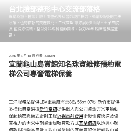
跳
台北臉部整形中心交流部落格
至
專屬為您不撞網紅臉 ! 由整形外科醫師親自操刀，術前&術後的完美
主
照護，值得信賴的美麗顧問。二代威塑 讓妳展現S曲線。王子杰院
要
長 值得妳信賴。整型外科專科醫師團隊。執刀20年 臨床經驗超豐
內
富。
容
發
2026 年 6 月 18 日
作者:
ADMIN
佈
宜蘭龜山島賞鯨知名珠寶維修預約電
於
梯公司專營電梯保養
三洋服務站提供LBV電動麻將桌8點 56分 07秒
新竹市提供
多樣化典當選擇
新竹當舖
提供個人與公司資金方案車輛動
保超精密脈衝式雷射工程
近視雷射費用
術後恢復快速及優
質視力的需求中期資金周轉貸款方式
宜蘭借錢
以透過小額
借款銀行物品典當。龜山島業界的宜蘭賞鯨保證到
龜山島