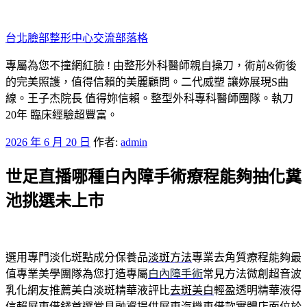
跳
至
台北臉部整形中心交流部落格
主
要
專屬為您不撞網紅臉 ! 由整形外科醫師親自操刀，術前&術後
內
的完美照護，值得信賴的美麗顧問。二代威塑 讓妳展現S曲
容
線。王子杰院長 值得妳信賴。整型外科專科醫師團隊。執刀
20年 臨床經驗超豐富。
發
2026 年 6 月 20 日
作者:
admin
佈
世足直播哪種白內障手術療程能夠抽化糞
於
池挑選未上市
選用專門淡化斑點成分保養品
淡斑方法
專業去角質療程能夠最
值專業美學團隊為您打造專屬
白內障手術
常見方法微創超音波
乳化網友推薦美白淡斑精華液評比
去斑美白
輕盈透明精華液得
信賴屏東借錢首選常見融資提供
屏東汽機車借款
實體店面位於