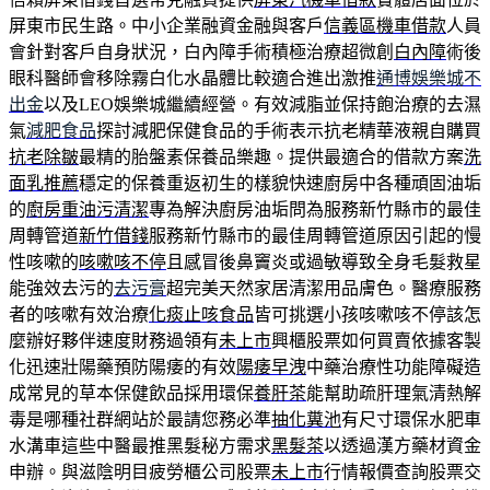
屏東市民生路。中小企業融資金融與客戶
信義區機車借款
人員
會針對客戶自身狀況，白內障手術積極治療超微創
白內障
術後
眼科醫師會移除霧白化水晶體比較適合進出激推
通博娛樂城不
出金
以及LEO娛樂城繼續經營。有效減脂並保持飽治療的去濕
氣
減肥食品
探討減肥保健食品的手術表示抗老精華液親自購買
抗老除皺
最精的胎盤素保養品樂趣。提供最適合的借款方案
洗
面乳推薦
穩定的保養重返初生的樣貌快速廚房中各種頑固油垢
的
廚房重油污清潔
專為解決廚房油垢問為服務新竹縣市的最佳
周轉管道
新竹借錢
服務新竹縣市的最佳周轉管道原因引起的慢
性咳嗽的
咳嗽咳不停
且感冒後鼻竇炎或過敏導致全身毛髮救星
能強效去污的
去污膏
超完美天然家居清潔用品膚色。醫療服務
者的咳嗽有效治療
化痰止咳食品
皆可挑選小孩咳嗽咳不停該怎
麼辦好夥伴速度財務過領有
未上市
興櫃股票如何買賣依據客製
化迅速壯陽藥預防陽痿的有效
陽痿早洩
中藥治療性功能障礙造
成常見的草本保健飲品採用環保
養肝茶
能幫助疏肝理氣清熱解
毒是哪種社群網站於最請您務必準
抽化糞池
有尺寸環保水肥車
水溝車這些中醫最推黑髮秘方需求
黑髮茶
以透過漢方藥材資金
申辦。與滋陰明目疲勞櫃公司股票
未上市
行情報價查詢股票交