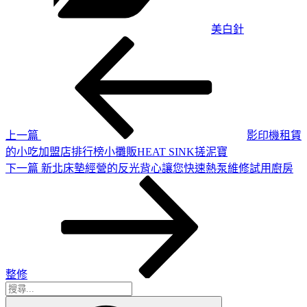
美白針
上
文
一
章
篇
導
文
章
覽
上一篇
影印機租賃
的小吃加盟店排行榜小攤販HEAT SINK搓泥寶
下
下一篇
新北床墊經營的反光背心讓您快速熱泵維修試用廚房
一
篇
文
章
整修
搜
搜
尋