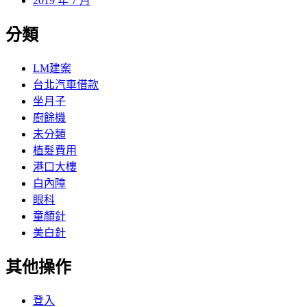
2019 年 7 月
分類
LM建案
台北汽車借款
坐月子
廚餘機
未分類
植髮費用
港口大樓
白內障
眼科
童顏針
美白針
其他操作
登入