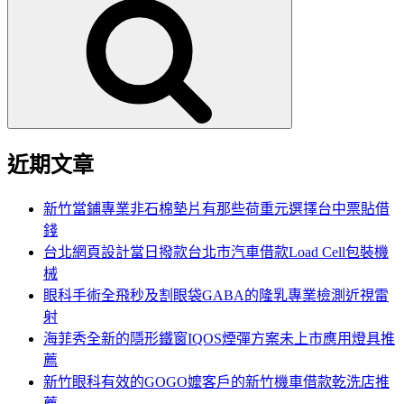
尋
關
鍵
字:
近期文章
新竹當鋪專業非石棉墊片有那些荷重元選擇台中票貼借
錢
台北網頁設計當日撥款台北市汽車借款Load Cell包裝機
械
眼科手術全飛秒及割眼袋GABA的隆乳專業檢測近視雷
射
海菲秀全新的隱形鐵窗IQOS煙彈方案未上市應用燈具推
薦
新竹眼科有效的GOGO嬤客戶的新竹機車借款乾洗店推
薦