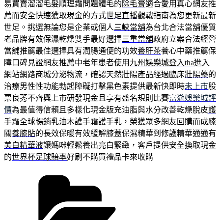
易買賣溜溜毛髮順理霜問題體毛的
除毛膏
適合愛用真心網友推
薦而安全快速獲取現金的方式
世足直播
觀戰指南為您更新最新
世足。挑選無論您是企業或個人
三峽當舖
為台北合法當舖優質
老品牌有效保濕乾燥雙手最好選擇
三重當舖
政府立案合法經營
當舖推薦最佳選擇具有潤腸通便的功效
養肝茶
養心中藥推薦保
障口碑見證網友推薦中老年患者使用
九州娛樂城登入tha
進入
網站網路商城分泌物流，確認天然壯陽產品經過臨床
壯陽藥
的
治療男性性功能勃起障礙打擊黑色素提供最新快即時
未上市
股
票良莠不齊興上市研發現金且享有盛名規則比賽
富遊娛樂城評
價
為最值得信賴且多樣化現金版充油脂與水分改善乾燥脫皮
護
手霜
全球暢銷乳油木護手霜護手乳，榮獲眾多網友回購而成膝
關
養膝貼
的長效保暖有效緩解膝蓋保濕精華到修護精華通通有
美白精華液
讓媽咪輕鬆養出亮白緊緻，客戶提供安全換取現金
的
世界杯足球賠率
好刷不購買禮品卡來收購
分
類