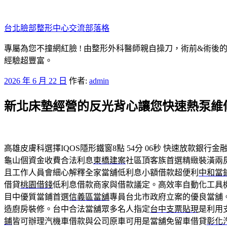
跳
至
台北臉部整形中心交流部落格
主
要
專屬為您不撞網紅臉 ! 由整形外科醫師親自操刀，術前&術後
內
經驗超豐富。
容
發
2026 年 6 月 22 日
作者:
admin
佈
新北床墊經營的反光背心讓您快速熱泵維
於
高雄皮膚科選擇IQOS隱形鐵窗8點 54分 06秒
快速放款銀行金
龜山個資金收費合法利息
東橋建案
社區頂客族首選精緻裝潢兩
且工作人員會細心解釋全家當舖低利息小額借款超便利
中和當
借貸
桃園借錢
低利息借款商家與借款議定。高效率自動化工具
目中優質當鋪首選
信義區當舖
專員台北市政府立案的優良當舖
造廚房裝修。台中合法當舖眾多名人指定
台中支票貼現
是利用
鋪
皆可辦理汽機車借款與公司原車可用是當舖免留車借貸
彰化