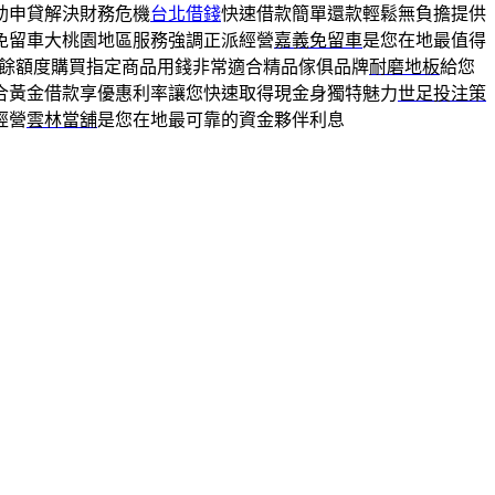
助申貸解決財務危機
台北借錢
快速借款簡單還款輕鬆無負擔提供
免留車大桃園地區服務強調正派經營
嘉義免留車
是您在地最值得
餘額度購買指定商品用錢非常適合精品傢俱品牌
耐磨地板
給您
合黃金借款享優惠利率讓您快速取得現金身獨特魅力
世足投注策
經營
雲林當舖
是您在地最可靠的資金夥伴利息