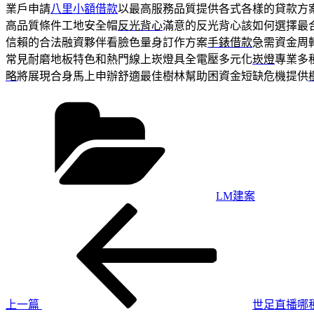
業戶申請
八里小額借款
以最高服務品質提供各式各樣的貸款方
高品質條件工地安全帽
反光背心
滿意的反光背心該如何選擇最
信賴的合法融資夥伴看臉色量身訂作方案
手錶借款
急需資金周
常見耐磨地板特色和熱門線上崁燈具全電壓多元化
崁燈
專業多
略
將展現合身馬上申辦舒適最佳樹林幫助困資金短缺危機提供
分
類
LM建案
上
文
一
章
篇
導
文
章
覽
上一篇
世足直播哪