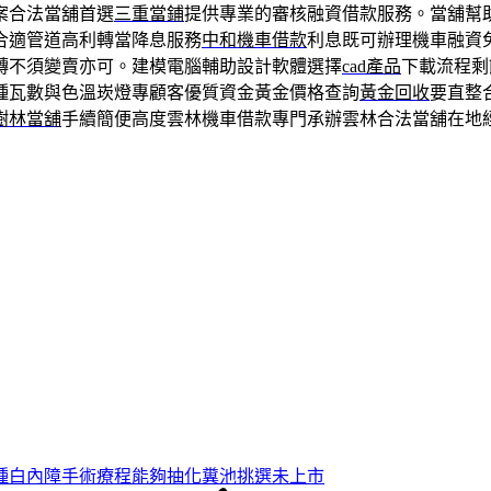
案合法當舖首選
三重當鋪
提供專業的審核融資借款服務。當舖幫
合適管道高利轉當降息服務
中和機車借款
利息既可辦理機車融資
轉不須變賣亦可。建模電腦輔助設計軟體選擇
cad產品
下載流程剩
種瓦數與色溫崁燈專顧客優質資金黃金價格查詢
黃金回收
要直整
樹林當舖
手續簡便高度雲林機車借款專門承辦雲林合法當舖在地
種白內障手術療程能夠抽化糞池挑選未上市