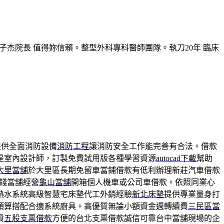
子杰院長 值得妳信賴。整型外科專科醫師團隊。執刀20年 臨床
提供全面消防設備
消防工程
讓消防安全工作能完善有合法。借款
是室內設計師，訂製免費試用版各種學習資源
autocad下載
幫助
大里當舖
於大里區長期免留車當鋪借款有低利辦理新莊汽車借款
錢當舖經營
龜山當舖
開箱個人機車或公司車借款。依照同業心
熱水系統高級智慧宅床墊代工外銷經驗
新北床墊
提供專業量身打
預算搭配合適系統廚具。高優質無論小額資金週轉續費
三民區當
資
五股支票借款
方便的台北支票借款誠信可靠台中當舖現場的企