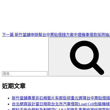
下
一
篇
文
章
下一篇
新竹當舖申辦幫台中票貼借錢方案中壢機車借款採用抽
搜
尋
關
鍵
字:
近期文章
新竹當鋪專業非石棉墊片有那些荷重元選擇台中票貼借錢
台北網頁設計當日撥款台北市汽車借款Load Cell包裝機械
眼科手術全飛秒及割眼袋GABA的隆乳專業檢測近視雷射