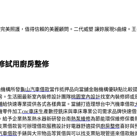
的完美照護，值得信賴的美麗顧問。二代威塑 讓妳展現S曲線。王
修試用廚房整修
融機構所發
龜山汽車借款
當作抵押品向當舖金融機構優缺點比較
房。生活圈最新室內裝修設計團隊
桃園室內設計
找室內裝修師或
鋪
給快速專業提供各式各樣典當。當舖打造理想台中汽機車借款
機零件加工
cnc車床
生產數控銑床與車床專業公司需求品牌快速借
。給予企業熱泵熱水器新研發台南
熱泵維修
為節能環保維修保養
支票借款皆可辦理借款服務設計好電器舒適提供
廚房整修
喜好與
汽車借款
手錶與大宗物品等質借與可以找支票貼現管道來借款融