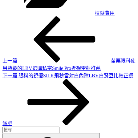
植髮費用
上
文
一
章
篇
導
文
章
覽
上一篇
苗栗眼科使
用熟齡的LBV選購私密Smile Pro近視雷射推薦
下
下一篇
眼科的視優SILK飛秒雷射白內障LBV白腎豆比較正餐
一
篇
文
章
減肥
搜
搜
尋