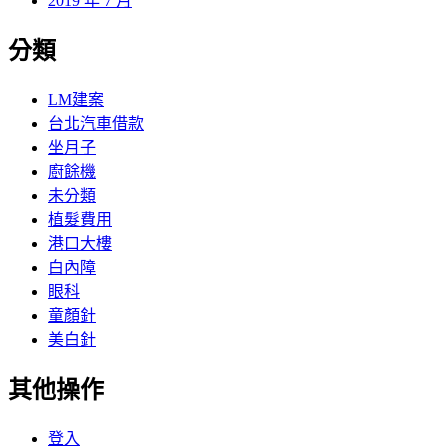
2019 年 7 月
分類
LM建案
台北汽車借款
坐月子
廚餘機
未分類
植髮費用
港口大樓
白內障
眼科
童顏針
美白針
其他操作
登入