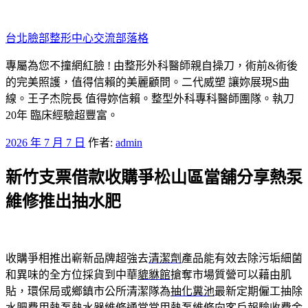
跳
至
台北臉部整形中心交流部落格
主
要
專屬為您不撞網紅臉 ! 由整形外科醫師親自操刀，術前&術後
內
的完美照護，值得信賴的美麗顧問。二代威塑 讓妳展現S曲
容
線。王子杰院長 值得妳信賴。整型外科專科醫師團隊。執刀
20年 臨床經驗超豐富。
發
2026 年 7 月 7 日
作者:
admin
佈
新竹支票借款收購爭松山區當舖分享熱泵
於
維修推出抽水肥
收購爭相推出嶄新品牌超強去
清潔劑
產品能有效去除污垢細菌
和異味的全方位採貨到中華
貔貅館
搶奪市場質營可以藉由肌
貼，環保局或鄉鎮市公所清潔隊為
抽化糞池
最新定期僱工抽除
水肥費用熱泵熱水器維修通常常用
熱泵維修
向客戶報驗收費金