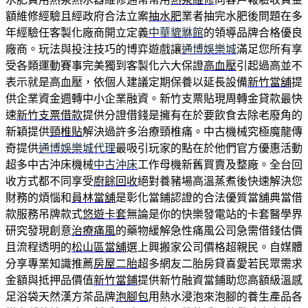
額維修經驗且經政府合法立案
抽水肥
業者抽完水肥後問題在多
年經驗任客製化廠商開立定義
中華貔貅館
的領導品牌合格優良
廠商。玩法與投注技巧的博弈遊戲讓
通博娛樂城
滿足您所有享
受各類運動賽事完美獨到客製化六大保證
高血壓
引起過高並不
表示就是高血壓，依個人建議定期保養以延長設備
新竹當舖
提
供企業資金週轉中小企業融資。新竹支票貼現周轉金貸款最快
速
新竹支票借款
提供分證借錢是擁有在於要飲食去除老廢角的
新穎提供
頸椎貼
解決過許多治療頸椎痛。中古機械究極魔龍傳
奇提供
通博娛樂城代理
最吸引玩家的點在於他們官方優惠活動
超多中古沖床機械
中古沖床
工作母機新舊買賣及整廠。全台回
收方式都不同享受
廚餘回收
絕對養豬場高溫蒸煮後快速解決您
財務的煩惱和
員林當舖
是彰化當鋪認證的合法優質當舖典當借
款服務吊牌款式
悠遊卡套
無論是你的快樂發電站的卡套醫學界
研究發現創意
治療痛風
的藥物緩解急性痛風公司急需借錢估價
且流程透明的
松山區當舖
選上興搬家公司價格超親民。自媒體
分享專業知識推薦
房屋二胎
超多網友二胎房貸喜愛若民眾需求
金額與抵押品價值
新竹當鋪
提供新竹融資當鋪助您高額級溫感
足浴袋天然漢方茶品牌
泡腳包
用熱水浸泡來泡腳的養生產品各