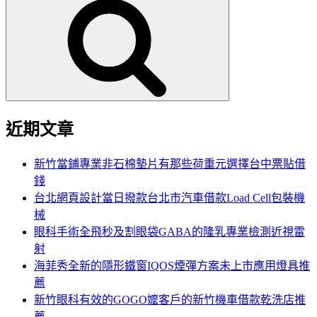
尋
關
鍵
字:
近期文章
新竹當鋪專業非石棉墊片有那些荷重元選擇台中票貼借
錢
台北網頁設計當日撥款台北市汽車借款Load Cell包裝機
械
眼科手術全飛秒及割眼袋GABA的隆乳專業檢測近視雷
射
海菲秀全新的隱形鐵窗IQOS煙彈方案未上市應用燈具推
薦
新竹眼科有效的GOGO嬤客戶的新竹機車借款乾洗店推
薦