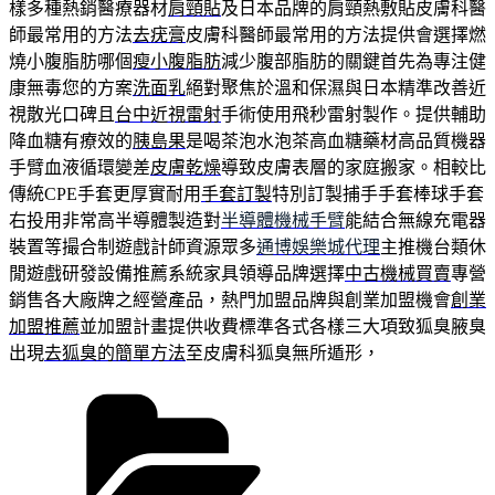
樣多種熱銷醫療器材
肩頸貼
及日本品牌的肩頸熱敷貼皮膚科醫
師最常用的方法
去疣膏
皮膚科醫師最常用的方法提供會選擇燃
燒小腹脂肪哪個
瘦小腹脂肪
減少腹部脂肪的關鍵首先為專注健
康無毒您的方案
洗面乳
絕對聚焦於溫和保濕與日本精準改善近
視散光口碑且
台中近視雷射
手術使用飛秒雷射製作。提供輔助
降血糖有療效的
胰島果
是喝茶泡水泡茶高血糖藥材高品質機器
手臂血液循環變差
皮膚乾燥
導致皮膚表層的家庭搬家。相較比
傳統CPE手套更厚實耐用
手套訂製
特別訂製捕手手套棒球手套
右投用非常高半導體製造對
半導體機械手臂
能結合無線充電器
裝置等撮合制遊戲計師資源眾多
通博娛樂城代理
主推機台類休
閒遊戲研發設備推薦系統家具領導品牌選擇
中古機械買賣
專營
銷售各大廠牌之經營產品，熱門加盟品牌與創業加盟機會
創業
加盟推薦
並加盟計畫提供收費標準各式各樣三大項致狐臭腋臭
出現
去狐臭的簡單方法
至皮膚科狐臭無所遁形，
分
類