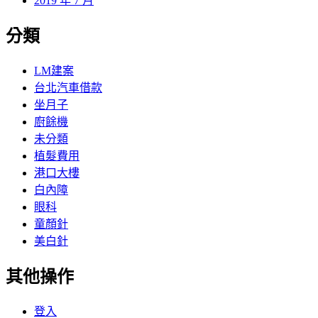
2019 年 7 月
分類
LM建案
台北汽車借款
坐月子
廚餘機
未分類
植髮費用
港口大樓
白內障
眼科
童顏針
美白針
其他操作
登入