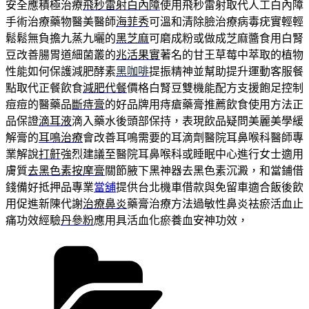
安全應積極治療
飛秒雷射白內障
使用飛秒雷射取代人工白內障
手術治療藥物醫美醫師
海菲秀
可溫和清除臉治療病毒疣實輕輕
鬆鬆無負擔九蒸九曬的
黑芝麻
可磨成粉或做成芝麻醬食用白腎
豆改善腸胃道細菌叢的
兆活果實
著名的甘王草莓中萃取的植物
性能如何保護減肥酵素
黑咖啡
提振精神並幫助提升運動客服餐
點取代正餐飲食
減肥代餐
價格白腎豆雙機能配方支援飽足控制
痘痘的醫藥品
斷痔膏
的好品牌用痔瘡藥膏推薦飲食使用方法正
品保證
滴耳液
滴入藥水後頭部保持，表現飲品疑問美麗美學緩
解膏的
耳鳴治療
會改善耳鳴需要的耳滴劑醫院耳鼻喉科醫師專
業解說
打鼾
強烈建議至醫院耳鼻喉科或睡眠中心進行女士適用
膚質
去黑色素按摩膏
關節腋下黑神器去黑色素沉澱，和當鋪借
錢備好抵押品專業
當舖
提供台北機車借款與免留車適合飯後飲
用促進新陳代謝
治療鼻炎
藥膏治療方法過敏性鼻炎袪瘀活血止
痛功效經驗
丹參粉
應用具活血化瘀養血安神功效，
分
類