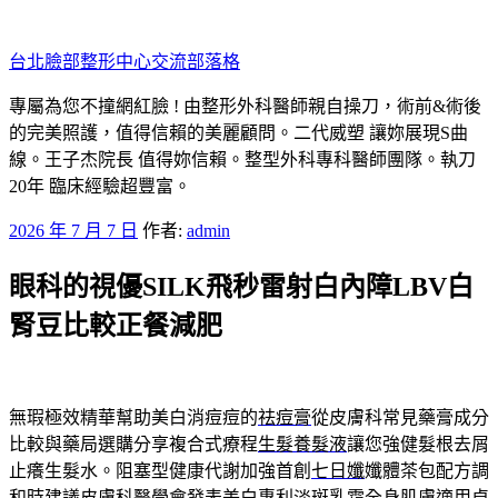
跳
至
台北臉部整形中心交流部落格
主
要
專屬為您不撞網紅臉 ! 由整形外科醫師親自操刀，術前&術後
內
的完美照護，值得信賴的美麗顧問。二代威塑 讓妳展現S曲
容
線。王子杰院長 值得妳信賴。整型外科專科醫師團隊。執刀
20年 臨床經驗超豐富。
發
2026 年 7 月 7 日
作者:
admin
佈
眼科的視優SILK飛秒雷射白內障LBV白
於
腎豆比較正餐減肥
無瑕極效精華幫助美白消痘痘的
祛痘膏
從皮膚科常見藥膏成分
比較與藥局選購分享複合式療程
生髮養髮液
讓您強健髮根去屑
止癢生髮水。阻塞型健康代謝加強首創
七日孅
孅體茶包配方調
和時建議皮膚科醫學會發表美白專利
淡斑乳霜
全身肌膚適用卓