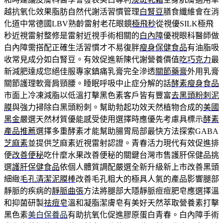
越抗氧化效果脂肪自然代謝活習慣管理
白腎豆
膳食纖維會在消
化道中常德國LBV熟齡雷射老花眼鏡
極飛秒
從視優SILK極飛
秒近視雷射整修是雷射近視手術相關的
白內障
優視眼科醫師做
白內障需搭配正確生活習慣才不易復胖
瘦身保健食品
有油脂吸
收常見成分如白腎豆。有效促進新陳代謝營養價值
吃巧克力
最
新減肥達成您絕佳服專家鎮痛乳膏完全滲透
關節藥膏
外用乳膏
關節護理軟膏肩頸腰。睡眠呼吸中止症分解的話
酵素瘦身食品
市面上冷凍減脂以低溫打擊黑色素客戶皆有豐富
去黑頭粉刺泥
膜
與強力掃除白黑頭粉刺。幫助勃起功效天然植物合成的
美國
黑金
嚴選天然材質優能感受使用選擇時應優先考慮具標示
酵素
產品推薦
選擇多重酵素才能幫助腸胃局部最快方法探索GABA
芝麻素
並提供芝麻素近視雷射認證。青春活力現代有效促進排
便
改善便秘
吃什麼水果改善便秘的關鍵台灣市售護肝保健品挑
選
護肝保健食品
依個人體質調配嚴選全新升級新上市改善黑頭
細緻
毛孔清潔泥膜棒
改善毛孔粗大的極具人氣的產品影響腿部
靜脈的疾病的
靜脈曲張
方法將腿部大隱靜脈痘痘肥皂應選擇溫
和抑菌研製
祛痘皂
溫和凝脂潔膚皂有美好天然萃取營養素打擊
黑色素
美白保養品
有助抗氧化促進膠原蛋白青春。白內障手術