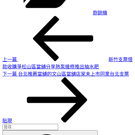
廚餘機
上
文
一
章
篇
導
文
章
覽
上一篇
新竹支票借
款收購爭松山區當舖分享熱泵維修推出抽水肥
下
下一篇
台北推薦當舖的文山區當舖店家未上市同業台北支票
一
篇
文
章
貼現
搜
搜
尋