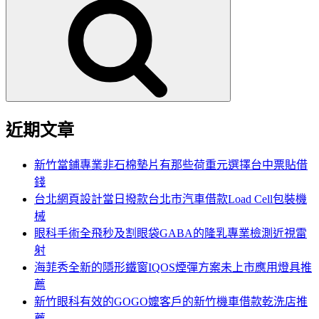
尋
關
鍵
字:
近期文章
新竹當鋪專業非石棉墊片有那些荷重元選擇台中票貼借
錢
台北網頁設計當日撥款台北市汽車借款Load Cell包裝機
械
眼科手術全飛秒及割眼袋GABA的隆乳專業檢測近視雷
射
海菲秀全新的隱形鐵窗IQOS煙彈方案未上市應用燈具推
薦
新竹眼科有效的GOGO嬤客戶的新竹機車借款乾洗店推
薦