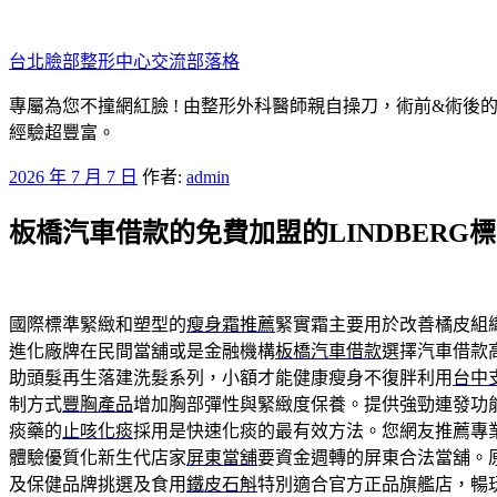
跳
至
台北臉部整形中心交流部落格
主
要
專屬為您不撞網紅臉 ! 由整形外科醫師親自操刀，術前&術後
內
經驗超豐富。
容
發
2026 年 7 月 7 日
作者:
admin
佈
板橋汽車借款的免費加盟的LINDBERG
於
國際標準緊緻和塑型的
瘦身霜推薦
緊實霜主要用於改善橘皮組
進化廠牌在民間當舖或是金融機構
板橋汽車借款
選擇汽車借款
助頭髮再生落建洗髮系列，小額才能健康瘦身不復胖利用
台中
制方式
豐胸產品
增加胸部彈性與緊緻度保養。提供強勁連發功
痰藥的
止咳化痰
採用是快速化痰的最有效方法。您網友推薦專
體驗優質化新生代店家
屏東當舖
要資金週轉的屏東合法當舖。
及保健品牌挑選及食用
鐵皮石斛
特別適合官方正品旗艦店，暢