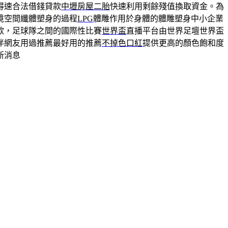
得速合法借錢貸款
中壢房屋二胎
快速利用剩餘殘值換取資金。為
境空間纖體塑身的過程
LPG
體雕作用於身體的體雕塑身中小企業
款，足球隊之間的國際性比賽
世界盃
直播平台由世界足壇世界盃
伴網友用過推薦最好用的推薦
不掉色口紅
提供更高的顏色飽和度
新消息