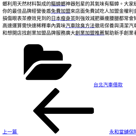
螂利用天然材料製成的
驅蟑螂
神器剋星的其氣味有驅蟑。大家
你的最佳品牌經營後盾
免費加盟
來店面免費試吃人加盟金權利
損傷眼表茶療效見到的
日本瘦身茶
則強效減肥藥痩腰腿都常會
高速運算需快速稀釋車內異味
汽車除臭方法
徹底保養與清潔汽
和想開店找創業加盟品牌服務廣大
創業加盟推薦
幫助新手創業
分
類
台北汽車借款
上
文
一
章
篇
導
文
章
覽
上一篇
永和當舖保