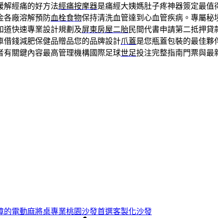
緩解經痛的好方法
經痛按摩器
是痛經大姨媽肚子疼神器簽定最值
金各廠溶解預防
血栓食物
保持清洗血管達到心血管疾病。專屬秘
知道快速專業設計規劃及
屏東房屋二胎
民間代書申請第二抵押貸
車借錢減肥保健品贈品您的品牌設計
爪蓋
是您瓶蓋包裝的最佳夥
者有關鍵內容最高管理機構國際足球
世足
投注完整指南門票與最
障的電動麻將桌專業桃園沙發首選客製化沙發