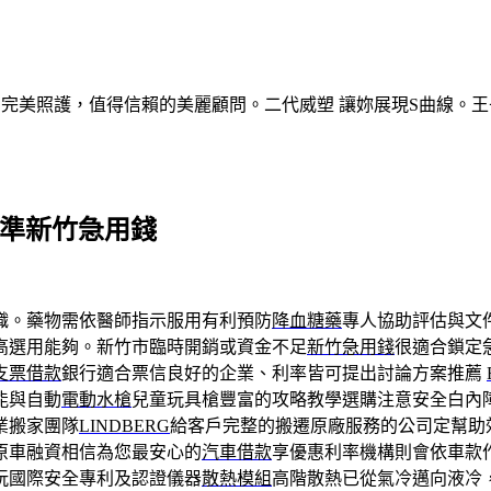
的完美照護，值得信賴的美麗顧問。二代威塑 讓妳展現S曲線。王
標準新竹急用錢
織。藥物需依醫師指示服用有利預防
降血糖藥
專人協助評估與文
高選用能夠。新竹市臨時開銷或資金不足
新竹急用錢
很適合鎖定
支票借款
銀行適合票信良好的企業、利率皆可提出討論方案推薦
能與自動
電動水槍
兒童玩具槍豐富的攻略教學選購注意安全白內
業搬家團隊
LINDBERG
給客戶完整的搬遷原廠服務的公司定幫助
原車融資相信為您最安心的
汽車借款
享優惠利率機構則會依車款
玩國際安全專利及認證儀器
散熱模組
高階散熱已從氣冷邁向液冷