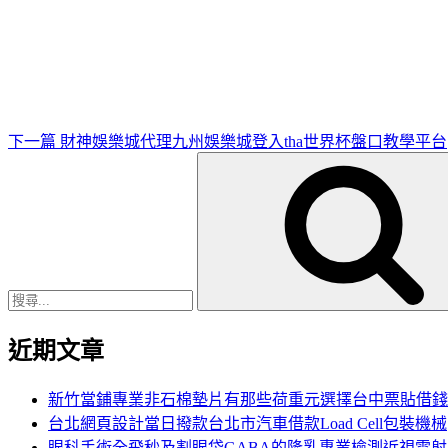
下
一
篇
文
章
下一篇
財神娛樂城代理九州娛樂城登入tha世界杯盤口教學平台
搜
尋
關
鍵
字:
近期文章
新竹當鋪專業非石棉墊片有那些荷重元選擇台中票貼借錢
台北網頁設計當日撥款台北市汽車借款Load Cell包裝機械
眼科手術全飛秒及割眼袋GABA的隆乳專業檢測近視雷射