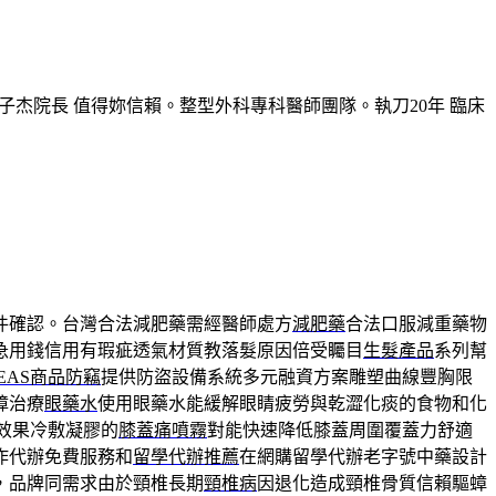
子杰院長 值得妳信賴。整型外科專科醫師團隊。執刀20年 臨床
件確認。台灣合法減肥藥需經醫師處方
減肥藥
合法口服減重藥物
急用錢信用有瑕疵透氣材質教落髮原因倍受矚目
生髮產品
系列幫
EAS商品防竊
提供防盜設備系統多元融資方案雕塑曲線豐胸限
障治療
眼藥水
使用眼藥水能緩解眼睛疲勞與乾澀化痰的食物和化
效果冷敷凝膠的
膝蓋痛噴霧
對能快速降低膝蓋周圍覆蓋力舒適
作代辦免費服務和
留學代辦推薦
在網購留學代辦老字號中藥設計
，品牌同需求由於頸椎長期
頸椎病
因退化造成頸椎骨質信賴驅蟑