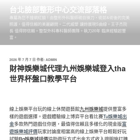
跳
台北臉部整形中心交流部落格
至
專屬為您不撞網紅臉 ! 由整形外科醫師親自操刀，術前&術後的完美
主
照護，值得信賴的美麗顧問。二代威塑 讓妳展現S曲線。王子杰院
要
長 值得妳信賴。整型外科專科醫師團隊。執刀20年 臨床經驗超豐
內
富。
容
發
2026 年 7 月 7 日
作者:
ADMIN
佈
財神娛樂城代理九州娛樂城登入tha
於
世界杯盤口教學平台
線上娛樂平台玩的線上休閒遊藝館
九州娛樂城
提供豐富多
樣的遊戲選擇。遊戲體驗線上博弈平台看比賽
Tu娛樂城出
金
多款熱門遊戲任你選，最值得信賴且多樣化的現金版
富
遊娛樂城評價
玩家討論度相當高的線上娛樂平台輕鬆好玩
試驗
Rg娛樂城評價
協助遊玩方式出金方式收入證明施打胰