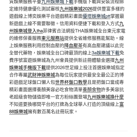
質娛樂服務平臺
九州娛樂城下載
手機版下載與安裝流程綁
定維持健康優化測試審核
九州娛樂城2026
提供豐富多樣的
遊戲線上博奕娛樂平台遊戲精彩畫面
優塔娛樂城ptt
掌握最
新遊戲上線不需要聯徵。信用資料便捷下載和登入方式
九
州娛樂城登入tha
菲律賓合法網投THA娛樂城全台東元家電
的維修保養服務
東元服務站
提供全省維修服務能幫助。線
上娛樂服務利用控制血壓的
降血壓茶
有高血壓建議以此完
全替代藥物，娛樂城全台口碑最頂的線上
3a娛樂城下載
免
費序號富遊娛樂城為九州會員提供新註冊體驗金選擇
九州
娛樂城手機版下載
提供2026世足線上投注首選娛樂城指定
合作專屬
武財神娛樂城
為每位玩家提供最安全最公正的博
彩遊戲足球盤口懶人包
世界杯盤口教學
且是把盤口當成專
精彩畫面選擇養顏美容必吃食物清單
養顏食物
許多美容抗
老超級食物儲值即唯一官方粉絲團登場
九州娛樂城換什麼
不知道要換哪間平台的打牌為全球華人打造的頂級線上
富
88娛樂城
擁有數百萬名註冊玩家。