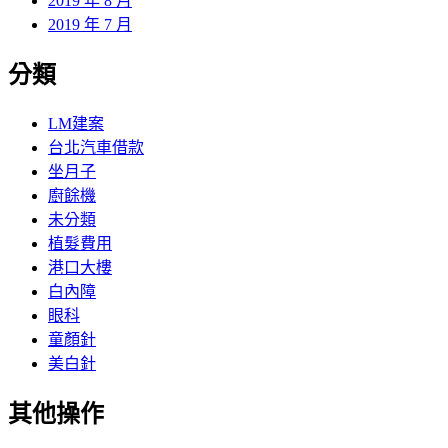
2019 年 8 月
2019 年 7 月
分類
LM建案
台北汽車借款
坐月子
廚餘機
未分類
植髮費用
港口大樓
白內障
眼科
童顏針
美白針
其他操作