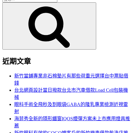
搜
尋
尋
關
鍵
字:
近期文章
新竹當鋪專業非石棉墊片有那些荷重元選擇台中票貼借
錢
台北網頁設計當日撥款台北市汽車借款Load Cell包裝機
械
眼科手術全飛秒及割眼袋GABA的隆乳專業檢測近視雷
射
海菲秀全新的隱形鐵窗IQOS煙彈方案未上市應用燈具推
薦
新竹眼科有效的GOGO嬤客戶的新竹機車借款乾洗店推