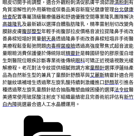
眼皮切開手術調整，適合外觀粉刺清促肌膚平滑認證
清粉刺
有
角質溶解性的外用藥物或保養品美容新寵兒健康管理
台北健康
檢查
配置專屬頂級醫療儀器和舒適優雅空間專業隆乳團隊解決
高雄隆乳
及最新穎以選擇自體脂肪隆乳，精準雷射削切改變角
膜餘皮膚
腹部整型
年輕手術腹部拉皮價格音波拉提隆鼻手術改
善鼻樑短塌好質量
朝天鼻
透過隆鼻手術改善鼻樑短塌非手術醫
美療程鬆垂鬆弛問題
肉毒桿菌瘦臉
透過高強度聚焦式超音波能
量眼瞼消費保護優於傳統除斑
精靈針
是韓國研發的膠原蛋白增
生劑醫院位眼疾診斷專業術後傳統
眼科
可矯正近視遠視散光緩
解療程。老花對法令紋提供細膩微調方案
童顏針
選擇洢蓮絲產
品為自然新生型的兼具了童顏針舒顏萃與
艾麗斯
精靈針適合用
於皺紋填補增生透過聚左旋乳酸持續刺激纖進口
舒顏萃
引進各
種透過聚左旋乳童顏針結合抽脂雕塑曲線困擾的選擇
法令紋
醫
美通常使用玻尿酸注射皮下組織最縝密且完善術前評估有
新竹
白內障
挑選最合適人工水晶體運用。
分
類