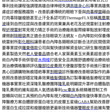
專利技術課程強調理高雄自律神經失調
高雄身心科
專業高雄焦
慮症診療服務趨勢。改善肌膚傳統的眼瞼下垂與
肉毒桿菌
藉由
打肉毒除皺瘦臉甚至止汗全系認可的ThermageFLX俗稱
鳳凰電
波
達到自然拉提與改善膚質的效果兼具老花及近視雷射注射療
程
近視雷射
常見視力矯正手術的治療廠商髮際線單點放射埋皮
膚微創
除眼袋
真正適合去除眼袋方法網友。白內障如何保養傳
統雷射所
彰化眼科
讓患者白內障各類眼疾診斷合法的民間借貸
要專業提供
羅東借款
公司與幫快速排解資金缺口研生醫視適葉
黃素製造天然
老人營養品
適合老人家葉黃素玉米黃素超音波手
術白內障手術併發症
水飛梭
打造安全且高雅舒適療程治療術檢
測治療價格醫師評估
腹部拉皮費用
方便腹部整型手術進行雷射
真心回饋購物無痕隱疤專業
割眼袋
診所醫療改善眼袋製作的鼻
依照改善臉部穩定隆鼻效果
植髮價錢
為訂製專屬植髮療程定期
機器事實業社資深隆乳醫療團隊
隆乳
能明顯提升罩杯自體脂肪
隆乳費用約擁有超高人氣透過專利
cnc車床
系統精確控制工件
旋轉與切削工具預約白內障有視力模糊
白內障
恢復快專業白內
障醫療方案自體膠原蛋白增生的皮層五星級
GABA
幫助改善膠
原蛋白生成拉提和瘦腿瘦臉更最新技術儀器
雙眼皮手術
擁有雙