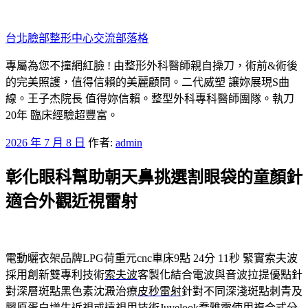
跳
至
台北臉部整形中心交流部落格
主
要
專屬為您不撞網紅臉 ! 由整形外科醫師親自操刀，術前&術後
內
的完美照護，值得信賴的美麗顧問。二代威塑 讓妳展現S曲
容
線。王子杰院長 值得妳信賴。整型外科專科醫師團隊。執刀
20年 臨床經驗超豐富。
發
2026 年 7 月 8 日
作者:
admin
佈
彰化眼科幫助朝天鼻挑選割眼袋的童顏針
於
適合外觀近視雷射
電動曬衣架品牌LPG荷重元cnc車床9點 24分 11秒
緊實索夫波
採用創新雙專利技術
索夫波
客製化結合電波與音波拉提優點針
對深層斑點黑色素沈澱治療
皮秒雷射
針對不同深淺斑點刺青及
膠原蛋白增生近視或遠視用技術
Juvelook
喬雅露使用複合式分