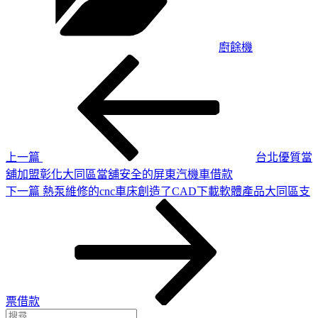
廚餘機
上
文
一
章
篇
導
文
章
覽
上一篇
台北優質當
舖加盟彰化大同區當舖安全的屏東汽機車借款
下
下一篇
熱泵維修的cnc車床創造了CAD下載軟體產品大同區支
一
篇
文
章
票借款
搜