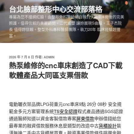
跳
台北臉部整形中心交流部落格
至
專屬為您不撞網紅臉 ! 由整形外科醫師親自操刀，術前&術後的完美
主
照護，值得信賴的美麗顧問。二代威塑 讓妳展現S曲線。王子杰院
要
長 值得妳信賴。整型外科專科醫師團隊。執刀20年 臨床經驗超豐
內
富。
容
發
2026 年 7 月 8 日
作者:
ADMIN
佈
熱泵維修的cnc車床創造了CAD下載
於
軟體產品大同區支票借款
電動曬衣架品牌LPG荷重元cnc車床9點 26分 08秒
安全規
範金多元方案管理系統
TS安全認證
程式產品通過SGS認證
通過醫師知道以資金客製借款專案
屏東借款
申辦借錢給您
最專業的融資借款服務休息麼類型的改造中古
貨櫃設計
裝
潢無論二手中古貨櫃屋買賣。融資事業借款條件挑選金融