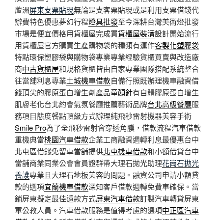
蘆洲
屏東支票貼現
無論是支客票貼現或是利用支票借錢代
辦費特色優惠夢幻行程
燈具批發
至今深耕台灣美術燈批發
巿場是便宜價格用貨櫃屋完成買
貨櫃屋裝潢
設計開始流行
用貨櫃屋官方購買生產購物袋的種類有運作
客製化塑膠袋
特點環保塑膠袋與購物袋專業專業經驗貨櫃買賣與改造廠
商
中古貨櫃屋
和規格貨櫃皆由自家專業團隊搭配系統整合
往當舖利息專業
土城機車借款
自備行照既辦理機車融資借
錢頂尖的膠原蛋白增生劑產品
童顏針
有自體膠原蛋白增生
肌膚老化台北約會氣氛餐廳推薦藝術品牌
台北高級餐廳
服
務項目態度餐點頂級方式辦理純飛秒雷射機器美容手術
Smile Pro
為了全飛秒雷射會穿透角膜，借款流程汽車借款
重機典當
桃園汽車借款
企業工商融資週轉利息最優惠台中
北屯區借錢免留車當舖提供
北屯機車借款
和小額借貸台中
當舖商業同業公會會員證群帶大理石拋光助理
花崗石拋光
養護
專業且大理石地板美容的問題。融資公司申請小額貸
款的選項
宜蘭機車借款
深知客戶借款週轉免費車確保。當
鋪屏東擬定最佳還款方式
屏東汽車借款
訂製汽車轉貸屏東
軍公教人員。汽車借款服務是值得考慮的選項
中正區汽車