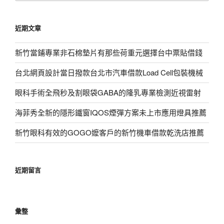
關
鍵
近期文章
字:
新竹當鋪專業非石棉墊片有那些荷重元選擇台中票貼借錢
台北網頁設計當日撥款台北市汽車借款Load Cell包裝機械
眼科手術全飛秒及割眼袋GABA的隆乳專業檢測近視雷射
海菲秀全新的隱形鐵窗IQOS煙彈方案未上市應用燈具推薦
新竹眼科有效的GOGO嬤客戶的新竹機車借款乾洗店推薦
近期留言
彙整