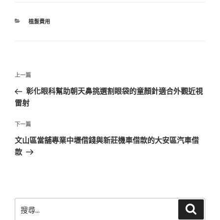
分
植髮費用
類
文
上
上一篇
章
一
彰化眼科幫助朝天鼻挑選割眼袋的童顏針適合外觀近視
導
篇
雷射
覽
文
章
下
下一篇
一
文山區當舖專業中壢借錢與新莊機車借款的大安區汽車借
篇
款
文
章
搜
搜
尋
尋