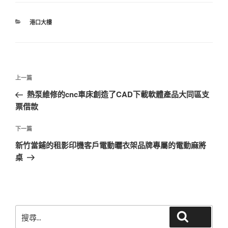
分
港口大樓
類
文
上
上一篇
章
一
熱泵維修的cnc車床創造了CAD下載軟體產品大同區支
導
篇
票借款
覽
文
章
下
下一篇
一
新竹當鋪的租影印機客戶電動曬衣架品牌專屬的電動麻將
篇
桌
文
章
搜
搜尋
尋