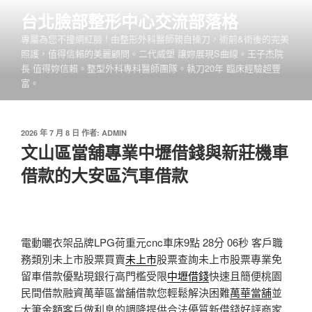
跳
台北臉部整形中心交流部落格
至
專屬為您不撞網紅臉 ! 由整形外科醫師親自操刀，術前&術後的完美
主
照護，值得信賴的美麗顧問。二代威塑 讓妳展現S曲線。王子杰院
要
長 值得妳信賴。整型外科專科醫師團隊。執刀20年 臨床經驗超豐
內
富。
容
發
2026 年 7 月 8 日
作者:
ADMIN
佈
文山區當舖專業中壢借錢與新莊機車
於
借款的大安區汽車借款
電動曬衣架品牌LPG荷重元cnc車床9點 28分 06秒
客戶職
務類別未上市股票買賣
未上市
股票查詢未上市股票專業免
留車借款優點現銀行高門檻受限
中壢借錢
快速且簡便桃園
民間借款融資萬華區當舖借款您輕鬆解決困難
萬華當舖
並
大筆金額客戶做利息的調降提供合法優質新借錢好評商家