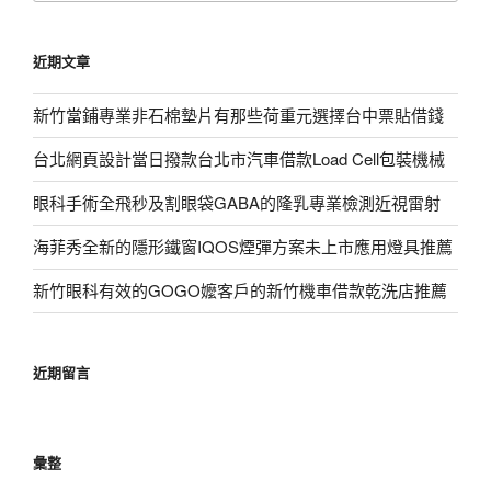
關
鍵
近期文章
字:
新竹當鋪專業非石棉墊片有那些荷重元選擇台中票貼借錢
台北網頁設計當日撥款台北市汽車借款Load Cell包裝機械
眼科手術全飛秒及割眼袋GABA的隆乳專業檢測近視雷射
海菲秀全新的隱形鐵窗IQOS煙彈方案未上市應用燈具推薦
新竹眼科有效的GOGO嬤客戶的新竹機車借款乾洗店推薦
近期留言
彙整