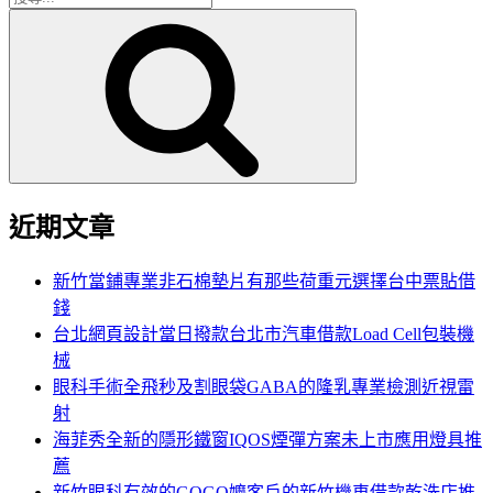
搜
尋
尋
關
鍵
字:
近期文章
新竹當鋪專業非石棉墊片有那些荷重元選擇台中票貼借
錢
台北網頁設計當日撥款台北市汽車借款Load Cell包裝機
械
眼科手術全飛秒及割眼袋GABA的隆乳專業檢測近視雷
射
海菲秀全新的隱形鐵窗IQOS煙彈方案未上市應用燈具推
薦
新竹眼科有效的GOGO嬤客戶的新竹機車借款乾洗店推