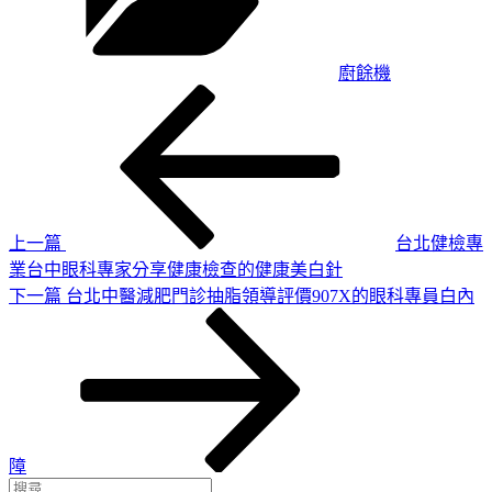
廚餘機
上
文
一
章
篇
導
文
章
覽
上一篇
台北健檢專
業台中眼科專家分享健康檢查的健康美白針
下
下一篇
台北中醫減肥門診抽脂領導評價907X的眼科專員白內
一
篇
文
章
障
搜