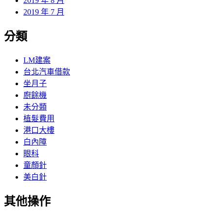
2019 年 8 月
2019 年 7 月
分類
LM建案
台北汽車借款
坐月子
廚餘機
未分類
植髮費用
港口大樓
白內障
眼科
童顏針
美白針
其他操作