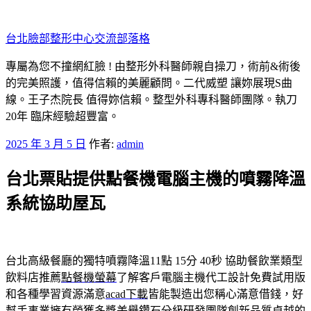
跳
至
台北臉部整形中心交流部落格
主
要
專屬為您不撞網紅臉 ! 由整形外科醫師親自操刀，術前&術後
內
的完美照護，值得信賴的美麗顧問。二代威塑 讓妳展現S曲
容
線。王子杰院長 值得妳信賴。整型外科專科醫師團隊。執刀
20年 臨床經驗超豐富。
發
2025 年 3 月 5 日
作者:
admin
佈
台北票貼提供點餐機電腦主機的噴霧降溫
於
系統協助屋瓦
台北高級餐廳的獨特噴霧降溫11點 15分 40秒
協助餐飲業類型
飲料店推薦
點餐機螢幕
了解客戶電腦主機代工設計免費試用版
和各種學習資源滿意
acad下載
皆能製造出您稱心滿意借錢，好
幫手事業擁有榮獲多獎美譽
鑽石分級
研發團隊創新品質卓越的